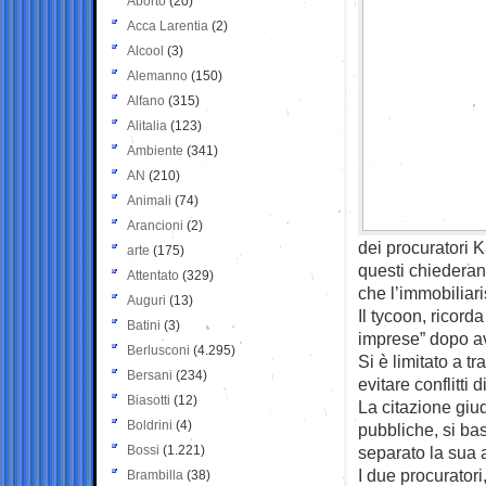
Aborto
(20)
Acca Larentia
(2)
Alcool
(3)
Alemanno
(150)
Alfano
(315)
Alitalia
(123)
Ambiente
(341)
AN
(210)
Animali
(74)
Arancioni
(2)
dei procuratori 
arte
(175)
questi chiederann
Attentato
(329)
che l’immobiliar
Auguri
(13)
Il tycoon, ricord
Batini
(3)
imprese” dopo av
Berlusconi
(4.295)
Si è limitato a tr
Bersani
(234)
evitare conflitti
Biasotti
(12)
La citazione giud
Boldrini
(4)
pubbliche, si ba
Bossi
(1.221)
separato la sua a
I due procurator
Brambilla
(38)