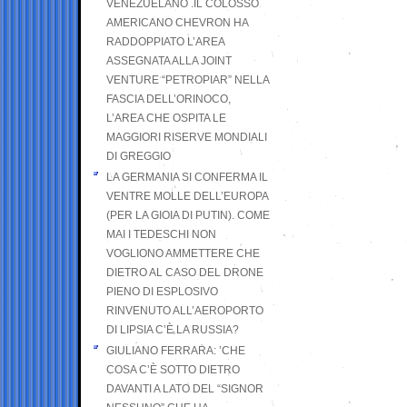
VENEZUELANO .IL COLOSSO
AMERICANO CHEVRON HA
RADDOPPIATO L’AREA
ASSEGNATA ALLA JOINT
VENTURE “PETROPIAR” NELLA
FASCIA DELL’ORINOCO,
L’AREA CHE OSPITA LE
MAGGIORI RISERVE MONDIALI
DI GREGGIO
LA GERMANIA SI CONFERMA IL
VENTRE MOLLE DELL’EUROPA
(PER LA GIOIA DI PUTIN). COME
MAI I TEDESCHI NON
VOGLIONO AMMETTERE CHE
DIETRO AL CASO DEL DRONE
PIENO DI ESPLOSIVO
RINVENUTO ALL’AEROPORTO
DI LIPSIA C’È LA RUSSIA?
GIULIANO FERRARA: ’CHE
COSA C’È SOTTO DIETRO
DAVANTI A LATO DEL “SIGNOR