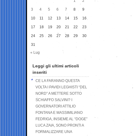
1
2
3
4
5
6
7
8
9
10
11
12
13
14
15
16
17
18
19
20
21
22
23
24
25
26
27
28
29
30
31
« Lug
Leggi gli ultimi articoli
inseriti
CE LA FARANNO QUESTA
VOLTA I PAVIDI LEGHISTI “DEL
NORD” A METTERE SOTTO
SCHIAFFO SALVINI? I
GOVERNATORI ATTILIO
FONTANA E MASSIMILIANO
FEDRIGA, INSIEME AL “DOGE”
LUCA ZAIA, SONO PRONTI A
FORMALIZZARE UNA