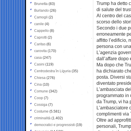
Trump ha detto ch
Brunetta
(83)
di salute del trust
Burlando
(26)
Al centro del cas
Camogli
(2)
scorso dello stor
canile
(4)
Secondo i due pr
Cappello
(8)
erroneamente pe
Caprotti
(2)
affitto l’edifici
Caritas
(6)
persona con una 
carovita
(170)
L’agenzia govern
casa
(247)
dall’affare dopo 
Ma dopo che Tru
Casini
(119)
ha dichiarato che
Centrodestra in Liguria
(35)
posta. Diversi st
Chiesa
(276)
diventato presid
Cina
(10)
L’ambasciata del
Comune
(342)
programmato in u
Coop
(7)
da Trump, vi ha 
Cossiga
(7)
L’ambasciatore de
Costume
(5.581)
complimenti via T
criminalità
(1.402)
Oltre ad approfit
democratici e progressisti
(19)
personali, Trump