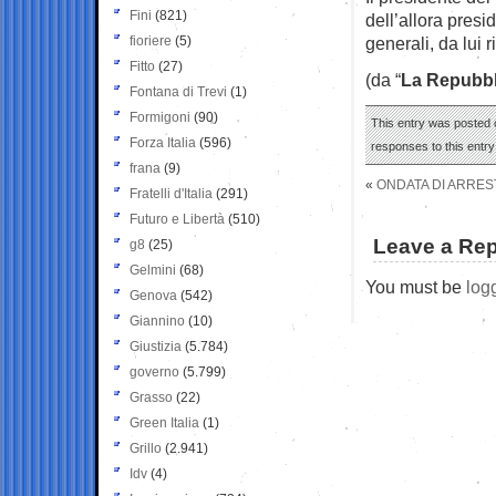
Fini
(821)
dell’allora pres
fioriere
(5)
generali, da lui 
Fitto
(27)
(da “
La Repubbl
Fontana di Trevi
(1)
Formigoni
(90)
This entry was posted o
Forza Italia
(596)
responses to this entr
frana
(9)
«
ONDATA DI ARREST
Fratelli d'Italia
(291)
Futuro e Libertà
(510)
Leave a Rep
g8
(25)
Gelmini
(68)
You must be
log
Genova
(542)
Giannino
(10)
Giustizia
(5.784)
governo
(5.799)
Grasso
(22)
Green Italia
(1)
Grillo
(2.941)
Idv
(4)