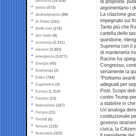
denuncia
(14.528)
di proprietà pub
argomentano i du
destra
(573)
La citazione giu
destradipopolo
(99)
impegnato sul fr
Di Pietro
(101)
Tanto più che Ra
Diritti civili
(276)
cartella delle ta
don Gallo
(9)
questione, riteng
economia
(2.331)
Suprema con il pr
elezioni
(3.303)
di mantenerla ri
emergenza
(3.077)
Racine ha spiega
Energia
(45)
Congresso, contr
Esselunga
(2)
seriamente la que
“Portiamo avanti 
Esteri
(784)
adeguati per sep
Eugenetica
(3)
Post. Scopo dell
Europa
(1.314)
contro Trump per
Fassino
(13)
a stabilire in ch
federalismo
(167)
Un’analoga denun
Ferrara
(21)
costituzionale pe
Ferretti
(6)
governo stranier
ferrovie
(133)
civica, la Citize
finanziaria
(325)
Il presidente de