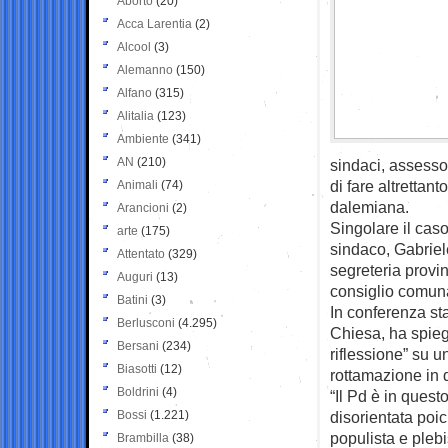
Aborto
(20)
Acca Larentia
(2)
Alcool
(3)
Alemanno
(150)
Alfano
(315)
Alitalia
(123)
Ambiente
(341)
AN
(210)
sindaci, assessor
di fare altrettan
Animali
(74)
dalemiana.
Arancioni
(2)
Singolare il caso
arte
(175)
sindaco, Gabriel
Attentato
(329)
segreteria provin
Auguri
(13)
consiglio comun
Batini
(3)
In conferenza s
Berlusconi
(4.295)
Chiesa, ha spiega
Bersani
(234)
riflessione” su un
Biasotti
(12)
rottamazione in q
Boldrini
(4)
“Il Pd è in ques
Bossi
(1.221)
disorientata poic
populista e plebi
Brambilla
(38)