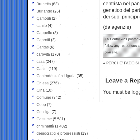
centrista nel pa
Brunetta
(83)
genetico del parti
Burlando
(26)
dei suoi principi 
Camogli
(2)
canile
(4)
(da agenzie)
Cappello
(8)
This entry was posted o
Caprotti
(2)
follow any responses to
Caritas
(6)
own site.
carovita
(170)
casa
(247)
«
PERCHE’ FAZIO SI
Casini
(119)
Centrodestra in Liguria
(35)
Leave a Rep
Chiesa
(276)
Cina
(10)
You must be
log
Comune
(342)
Coop
(7)
Cossiga
(7)
Costume
(5.581)
criminalità
(1.402)
democratici e progressisti
(19)