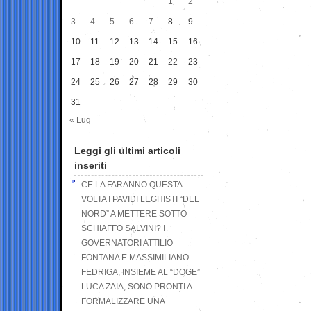
1
2
3
4
5
6
7
8
9
10
11
12
13
14
15
16
17
18
19
20
21
22
23
24
25
26
27
28
29
30
31
« Lug
Leggi gli ultimi articoli
inseriti
CE LA FARANNO QUESTA
VOLTA I PAVIDI LEGHISTI “DEL
NORD” A METTERE SOTTO
SCHIAFFO SALVINI? I
GOVERNATORI ATTILIO
FONTANA E MASSIMILIANO
FEDRIGA, INSIEME AL “DOGE”
LUCA ZAIA, SONO PRONTI A
FORMALIZZARE UNA