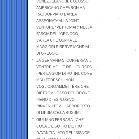
VENEZUELANO .IL COLOSSO
AMERICANO CHEVRON HA
RADDOPPIATO L’AREA
ASSEGNATA ALLA JOINT
VENTURE “PETROPIAR” NELLA
FASCIA DELL’ORINOCO,
L’AREA CHE OSPITA LE
MAGGIORI RISERVE MONDIALI
DI GREGGIO
LA GERMANIA SI CONFERMA IL
VENTRE MOLLE DELL’EUROPA
(PER LA GIOIA DI PUTIN). COME
MAI I TEDESCHI NON
VOGLIONO AMMETTERE CHE
DIETRO AL CASO DEL DRONE
PIENO DI ESPLOSIVO
RINVENUTO ALL’AEROPORTO
DI LIPSIA C’È LA RUSSIA?
GIULIANO FERRARA: ’CHE
COSA C’È SOTTO DIETRO
DAVANTI A LATO DEL “SIGNOR