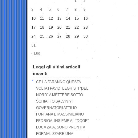
1
2
3
4
5
6
7
8
9
10
11
12
13
14
15
16
17
18
19
20
21
22
23
24
25
26
27
28
29
30
31
« Lug
Leggi gli ultimi articoli
inseriti
CE LA FARANNO QUESTA
VOLTA I PAVIDI LEGHISTI “DEL
NORD” A METTERE SOTTO
SCHIAFFO SALVINI? I
GOVERNATORI ATTILIO
FONTANA E MASSIMILIANO
FEDRIGA, INSIEME AL “DOGE”
LUCA ZAIA, SONO PRONTI A
FORMALIZZARE UNA