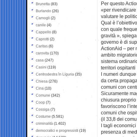
Per questo Actio
Brunetta
(83)
«per rivendicare 
Burlando
(26)
valutare le polit
Camogli
(2)
Qual è l’obiettiv
canile
(4)
con quale frequen
Cappello
(8)
gravità », spieg
Caprotti
(2)
governo è di sup
Caritas
(6)
ActionAid – per m
carovita
(170)
ambito migratorio
casa
(247)
sistema ordinario
territori ospitant
Casini
(119)
I numeri dunque 
Centrodestra in Liguria
(35)
da certa propaga
Chiesa
(276)
comuni con centri
Cina
(10)
Sicuramente magg
Comune
(342)
chiusura proprio 
Coop
(7)
favoriscono l’int
Cossiga
(7)
comuni che ospit
Costume
(5.581)
(il 33,8 dei comu
criminalità
(1.402)
I tagli economici
democratici e progressisti
(19)
presenza di media