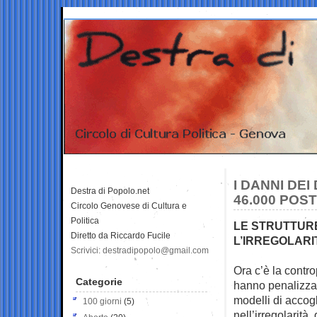
I DANNI DEI
Destra di Popolo.net
46.000 POST
Circolo Genovese di Cultura e
Politica
LE STRUTTURE
Diretto da Riccardo Fucile
L’IRREGOLARI
Scrivici: destradipopolo@gmail.com
Ora c’è la contr
Categorie
hanno penalizza
modelli di accog
100 giorni
(5)
nell’irregolarità 