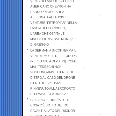
VENEZUELANO .IL COLOSSO
AMERICANO CHEVRON HA
RADDOPPIATO L’AREA
ASSEGNATA ALLA JOINT
VENTURE “PETROPIAR” NELLA
FASCIA DELL’ORINOCO,
L’AREA CHE OSPITA LE
MAGGIORI RISERVE MONDIALI
DI GREGGIO
LA GERMANIA SI CONFERMA IL
VENTRE MOLLE DELL’EUROPA
(PER LA GIOIA DI PUTIN). COME
MAI I TEDESCHI NON
VOGLIONO AMMETTERE CHE
DIETRO AL CASO DEL DRONE
PIENO DI ESPLOSIVO
RINVENUTO ALL’AEROPORTO
DI LIPSIA C’È LA RUSSIA?
GIULIANO FERRARA: ’CHE
COSA C’È SOTTO DIETRO
DAVANTI A LATO DEL “SIGNOR