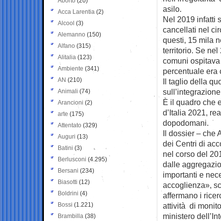
Aborto
(20)
asilo.
Acca Larentia
(2)
Nel 2019 infatti s
Alcool
(3)
cancellati nel ci
Alemanno
(150)
questi, 15 mila ne
Alfano
(315)
territorio. Se ne
Alitalia
(123)
comuni ospitava 
Ambiente
(341)
percentuale era 
AN
(210)
Il taglio della q
sull’integrazione,
Animali
(74)
È il quadro che 
Arancioni
(2)
d’Italia 2021, r
arte
(175)
dopodomani.
Attentato
(329)
Il dossier – che 
Auguri
(13)
dei Centri di acco
Batini
(3)
nel corso del 201
Berlusconi
(4.295)
dalle aggregazio
Bersani
(234)
importanti e nec
Biasotti
(12)
accoglienza», scr
Boldrini
(4)
affermano i ricer
Bossi
(1.221)
attività di monit
ministero dell’In
Brambilla
(38)