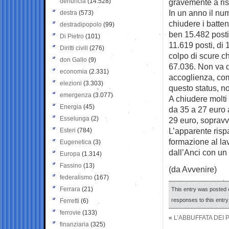
denuncia
(14.528)
gravemente a ris
In un anno il num
destra
(573)
chiudere i batten
destradipopolo
(99)
ben 15.482 posti
Di Pietro
(101)
11.619 posti, di 
Diritti civili
(276)
colpo di scure c
don Gallo
(9)
67.036. Non va di
economia
(2.331)
accoglienza, come
elezioni
(3.303)
questo status, non
emergenza
(3.077)
A chiudere molti 
Energia
(45)
da 35 a 27 euro a
Esselunga
(2)
29 euro, sopravv
L’apparente rispa
Esteri
(784)
formazione al lav
Eugenetica
(3)
dall’Anci con un 
Europa
(1.314)
Fassino
(13)
(da Avvenire)
federalismo
(167)
Ferrara
(21)
This entry was posted 
responses to this entr
Ferretti
(6)
ferrovie
(133)
«
L’ABBUFFATA DEI 
finanziaria
(325)