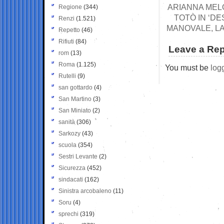
ARIANNA MELO
Regione
(344)
TOTÒ IN ‘DE
Renzi
(1.521)
MANOVALE, LA
Repetto
(46)
Rifiuti
(84)
Leave a Rep
rom
(13)
Roma
(1.125)
You must be
log
Rutelli
(9)
san gottardo
(4)
San Martino
(3)
San Miniato
(2)
sanità
(306)
Sarkozy
(43)
scuola
(354)
Sestri Levante
(2)
Sicurezza
(452)
sindacati
(162)
Sinistra arcobaleno
(11)
Soru
(4)
sprechi
(319)