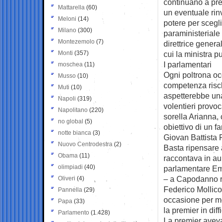
continuano a pre
Mattarella
(60)
un eventuale rinv
Meloni
(14)
potere per scegli
Milano
(300)
paraministerial
Montezemolo
(7)
direttrice gener
Monti
(357)
cui la ministra p
I parlamentari
moschea
(11)
Ogni poltrona occ
Musso
(10)
competenza risch
Muti
(10)
aspetterebbe una
Napoli
(319)
volentieri provoc
Napolitano
(220)
sorella Arianna,
no global
(5)
obiettivo di un f
notte bianca
(3)
Giovan Battista F
Nuovo Centrodestra
(2)
Basta ripensare 
Obama
(11)
raccontava in au
olimpiadi
(40)
parlamentare Ema
– a Capodanno r
Oliveri
(4)
Federico Mollico
Pannella
(29)
occasione per mo
Papa
(33)
la premier in dif
Parlamento
(1.428)
La premier aveva