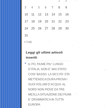
1
2
3
4
5
6
7
8
9
10
11
12
13
14
15
16
17
18
19
20
21
22
23
24
25
26
27
28
29
30
31
« Lug
Leggi gli ultimi articoli
inseriti
IL PO, FIUME PIU’ LUNGO
D’ITALIA, NON E’ MAI STATO
COSI’ BASSO. LA SICCITA’ STA
METTENDO A DURA PROVA I
SUOI VOLUMI D’ACQUA: AL
NORD NON PIOVE DA TRE
MESI,LA SITUAZIONE DEI FIUMI
E’ DRAMMATICA IN TUTTA
EUROPA