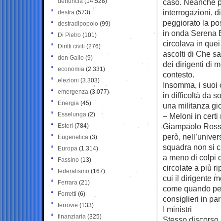
denuncia
(14.528)
caso. Neanche pe
interrogazioni, d
destra
(573)
peggiorato la pos
destradipopolo
(99)
in onda Serena B
Di Pietro
(101)
circolava in quei
Diritti civili
(276)
ascolti di Che sa
don Gallo
(9)
dei dirigenti di 
economia
(2.331)
contesto.
elezioni
(3.303)
Insomma, i suoi c
emergenza
(3.077)
in difficoltà da s
Energia
(45)
una militanza gi
Esselunga
(2)
– Meloni in certi
Giampaolo Rossi,
Esteri
(784)
però, nell’univer
Eugenetica
(3)
squadra non si 
Europa
(1.314)
a meno di colpi 
Fassino
(13)
circolate a più r
federalismo
(167)
cui il dirigente 
Ferrara
(21)
come quando per 
Ferretti
(6)
consiglieri in pa
ferrovie
(133)
I ministri
finanziaria
(325)
Stesso discorso 