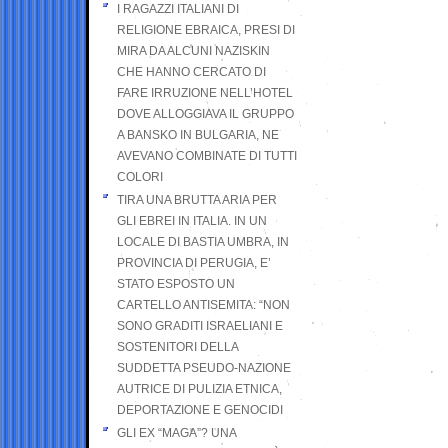
I RAGAZZI ITALIANI DI
RELIGIONE EBRAICA, PRESI DI
MIRA DA ALCUNI NAZISKIN
CHE HANNO CERCATO DI
FARE IRRUZIONE NELL’HOTEL
DOVE ALLOGGIAVA IL GRUPPO
A BANSKO IN BULGARIA, NE
AVEVANO COMBINATE DI TUTTI
COLORI
TIRA UNA BRUTTA ARIA PER
GLI EBREI IN ITALIA. IN UN
LOCALE DI BASTIA UMBRA, IN
PROVINCIA DI PERUGIA, E’
STATO ESPOSTO UN
CARTELLO ANTISEMITA: “NON
SONO GRADITI ISRAELIANI E
SOSTENITORI DELLA
SUDDETTA PSEUDO-NAZIONE
AUTRICE DI PULIZIA ETNICA,
DEPORTAZIONE E GENOCIDI
GLI EX “MAGA”? UNA