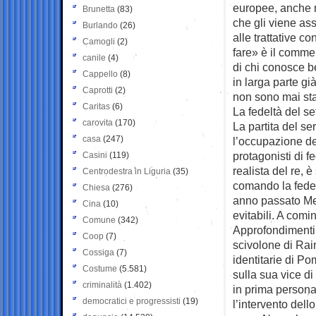
europee, anche ne
Brunetta
(83)
che gli viene a
Burlando
(26)
alle trattative c
Camogli
(2)
fare» è il comme
canile
(4)
di chi conosce b
Cappello
(8)
in larga parte g
Caprotti
(2)
non sono mai sta
Caritas
(6)
La fedeltà del s
carovita
(170)
La partita del ser
casa
(247)
l’occupazione del
protagonisti di f
Casini
(119)
realista del re, 
Centrodestra in Liguria
(35)
comando la fedel
Chiesa
(276)
anno passato Mel
Cina
(10)
evitabili. A comi
Comune
(342)
Approfondimenti P
Coop
(7)
scivolone di Rain
Cossiga
(7)
identitarie di P
Costume
(5.581)
sulla sua vice di
criminalità
(1.402)
in prima person
democratici e progressisti
(19)
l’intervento dello