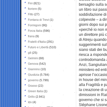
Fini
(821)
bersaglio sulla 
fioriere
(5)
un libro sui passi
soddisfazione d
Fitto
(27)
colpevole – a dir
Fontana di Trevi
(1)
giorni dopo sui p
Formigoni
(90)
«perché io non m
Forza Italia
(596)
un direttore più
frana
(9)
di Atreju quando 
Fratelli d'Italia
(291)
suggerimenti sul
Futuro e Libertà
(510)
siano stati dei b
g8
(25)
riesca a rispond
Gelmini
(68)
controdomanda a
Genova
(542)
Anzi, Sangiulian
ministero ed enti
Giannino
(10)
aprisse l’occasio
Giustizia
(5.784)
in house del mini
governo
(5.799)
alla Fragilità e 
Grasso
(22)
la creazione di 
Green Italia
(1)
dimissioni in Rai
Grillo
(2.941)
governo che si sa
Idv
(4)
Stéphane Lissner 