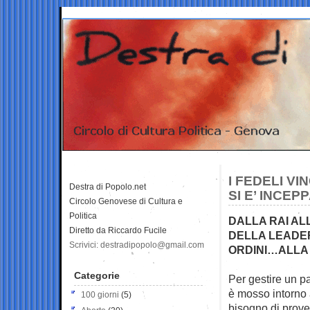
I FEDELI V
Destra di Popolo.net
SI E’ INCEP
Circolo Genovese di Cultura e
Politica
DALLA RAI AL
Diretto da Riccardo Fucile
DELLA LEADER
Scrivici: destradipopolo@gmail.com
ORDINI…ALLA
Categorie
Per gestire un pa
è mosso
intorno
100 giorni
(5)
bisogno di prove,