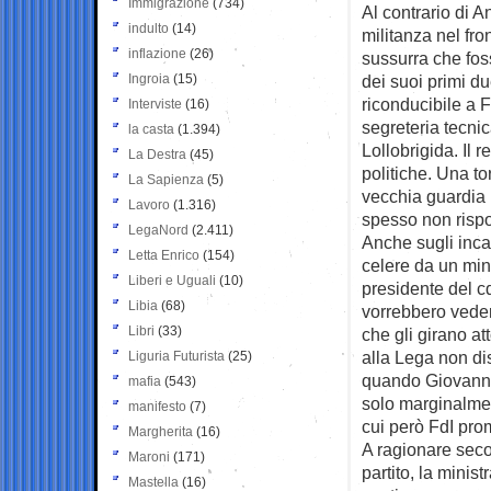
Immigrazione
(734)
Al contrario di 
indulto
(14)
militanza nel fr
inflazione
(26)
sussurra che foss
Ingroia
(15)
dei suoi primi du
riconducibile a F
Interviste
(16)
segreteria tecnic
la casta
(1.394)
Lollobrigida. Il r
La Destra
(45)
politiche. Una to
La Sapienza
(5)
vecchia guardia 
Lavoro
(1.316)
spesso non rispo
LegaNord
(2.411)
Anche sugli incar
Letta Enrico
(154)
celere da un mini
Liberi e Uguali
(10)
presidente del cd
Libia
(68)
vorrebbero veders
Libri
(33)
che gli girano at
alla Lega non di
Liguria Futurista
(25)
quando Giovanni
mafia
(543)
solo marginalmen
manifesto
(7)
cui però FdI pro
Margherita
(16)
A ragionare seco
Maroni
(171)
partito, la minis
Mastella
(16)