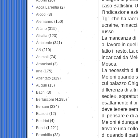
Aborto
(20)
caso Battistini. 
Acca Larentia
(2)
l’indicazione azi
Alcool
(3)
Tg1 che ha racco
Alemanno
(150)
ucraine, minacci
Alfano
(315)
russo.
Alitalia
(123)
La mancanza di 
Ambiente
(341)
al lavoro in quel
AN
(210)
fatto il resto. La
incaricati da Me
Animali
(74)
Mosca.
Arancioni
(2)
La necessità di f
arte
(175)
Meloni quando si 
Attentato
(329)
cui palazzo Chigi
Auguri
(13)
differenza di alt
Batini
(3)
sedie», soprattutt
Berlusconi
(4.295)
esattamente il p
Bersani
(234)
deve tenere semp
Biasotti
(12)
di pensare e di ag
Boldrini
(4)
Meloni è dunque 
Bossi
(1.221)
trovare una coll
di quando il part
Brambilla
(38)