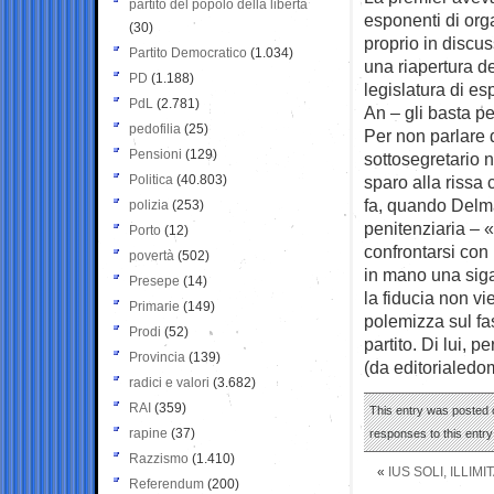
partito del popolo della libertà
esponenti di org
(30)
proprio in discus
Partito Democratico
(1.034)
una riapertura de
PD
(1.188)
legislatura di es
PdL
(2.781)
An – gli basta p
pedofilia
(25)
Per non parlare 
Pensioni
(129)
sottosegretario n
Politica
(40.803)
sparo alla rissa
fa, quando Delmas
polizia
(253)
penitenziaria – «
Porto
(12)
confrontarsi con 
povertà
(502)
in mano una sigar
Presepe
(14)
la fiducia non v
Primarie
(149)
polemizza sul f
Prodi
(52)
partito. Di lui, p
Provincia
(139)
(da editorialedom
radici e valori
(3.682)
RAI
(359)
This entry was posted o
rapine
(37)
responses to this entr
Razzismo
(1.410)
«
IUS SOLI, ILLI
Referendum
(200)