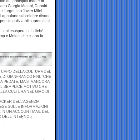
le dei principali leader di
urano Giorgia Meloni, Donald
 l’argentino Javier Milei.
i appaiono sul celebre divano
 per simpatizzanti suprematisti
i toni esasperati e i cliché
ump e Meloni che citano la
ponses to this entry through the
RSS 2.0
feed.
, CAPO DELLA CULTURA DEL
 DI GIANFRANCO FINI: “CHE
 A PEDATE, MA STA ANCORA
IL SEMPLICE MOTIVO CHE
LLA CULTURA NEL GIRO DI
HACKER DELL’AGENZIA
NESE SULLE INFORMAZIONI
 IN UN ACCOUNT MAIL DEL
O DELL’INTERNO
»