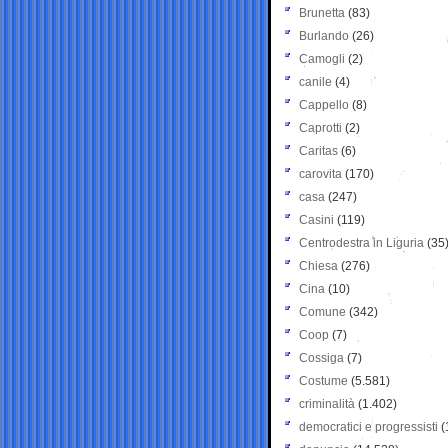
Brunetta
(83)
Burlando
(26)
Camogli
(2)
canile
(4)
Cappello
(8)
Caprotti
(2)
Caritas
(6)
carovita
(170)
casa
(247)
Casini
(119)
Centrodestra in Liguria
(35
Chiesa
(276)
Cina
(10)
Comune
(342)
Coop
(7)
Cossiga
(7)
Costume
(5.581)
criminalità
(1.402)
democratici e progressisti
(