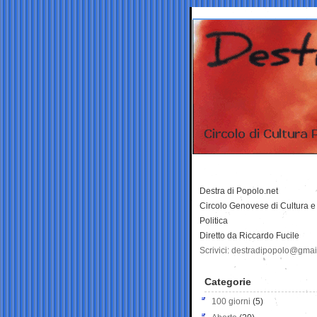
Destra di Popolo.net
Circolo Genovese di Cultura e
Politica
Diretto da Riccardo Fucile
Scrivici: destradipopolo@gma
Categorie
100 giorni
(5)