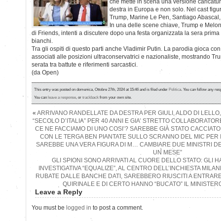
che mette in scena una versione caricatura
destra in Europa e non solo. Nel cast fig
Trump, Marine Le Pen, Santiago Abascal, e
In una delle scene chiave, Trump e Melon
di Friends, intenti a discutere dopo una festa organizzata la sera prima
bianchi.
Tra gli ospiti di questo parti anche Vladimir Putin. La parodia gioca con 
associati alle posizioni ultraconservatrici e nazionaliste, mostrando Tr
serata tra battute e riferimenti sarcastici.
(da Open)
This entry was posted on domenica, Ottobre 27th, 2024 at 15:46 and is filed under
Politica
. You can follow any res
You can
leave a response
, or
trackback
from your own site.
«
ARRIVANO RANDELLATE DA DESTRA PER GIULI, ALDO DI LELLO
“SECOLO D’ITALIA” PER 40 ANNI E GIA’ STRETTO COLLABORATORE
CE NE FACCIAMO DI UNO COSI’? SAREBBE GIÀ STATO CACCIATO
CON LE TERGA BEN PIANTATE SULLO SCRANNO DEL MIC PER 
SAREBBE UNA VERA FIGURA DI M… CAMBIARE DUE MINISTRI DE
UN MESE”
GLI SPIONI SONO ARRIVATI AL CUORE DELLO STATO: GLI 
INVESTIGATIVA “EQUALIZE”, AL CENTRO DELL’INCHIESTA MILA
RUBATE DALLE BANCHE DATI, SAREBBERO RIUSCITI A ENTRARE
QUIRINALE E DI CERTO HANNO “BUCATO” IL MINISTER
Leave a Reply
You must be
logged in
to post a comment.