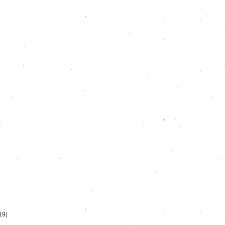
)
19)