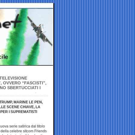
 TELEVISIONE
, OVVERO “FASCISTI”,
NO SBERTUCCIATI I
TRUMP, MARINE LE PEN,
LLE SCENE CHIAVE, LA
PER I SUPREMATISTI
ova serie satirica dal titolo
a della celebre sitcom Friends