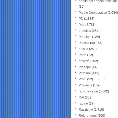
partito del popolo della libe
(30)
Partito Democratico
(1.034)
PD
(1.188)
PdL
(2.781)
pedofilia
(25)
Pensioni
(129)
Politica
(40.873)
polizia
(253)
Porto
(12)
povertà
(502)
Presepe
(14)
Primarie
(149)
Prodi
(52)
Provincia
(139)
radici e valori
(3.682)
RAI
(359)
rapine
(37)
Razzismo
(1.410)
Referendum
(200)