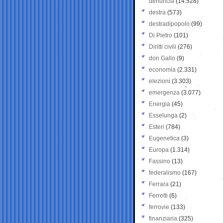
denuncia
(14.528)
destra
(573)
destradipopolo
(99)
Di Pietro
(101)
Diritti civili
(276)
don Gallo
(9)
economia
(2.331)
elezioni
(3.303)
emergenza
(3.077)
Energia
(45)
Esselunga
(2)
Esteri
(784)
Eugenetica
(3)
Europa
(1.314)
Fassino
(13)
federalismo
(167)
Ferrara
(21)
Ferretti
(6)
ferrovie
(133)
finanziaria
(325)