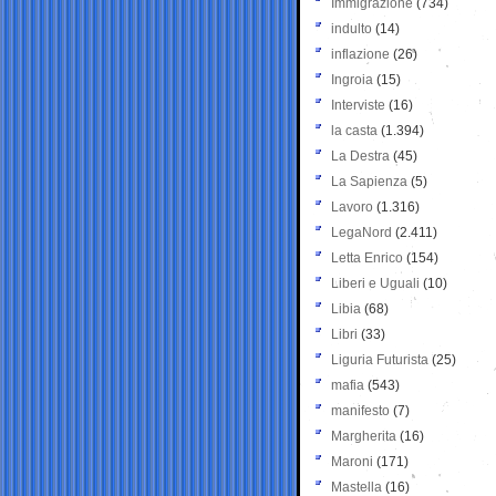
Immigrazione
(734)
indulto
(14)
inflazione
(26)
Ingroia
(15)
Interviste
(16)
la casta
(1.394)
La Destra
(45)
La Sapienza
(5)
Lavoro
(1.316)
LegaNord
(2.411)
Letta Enrico
(154)
Liberi e Uguali
(10)
Libia
(68)
Libri
(33)
Liguria Futurista
(25)
mafia
(543)
manifesto
(7)
Margherita
(16)
Maroni
(171)
Mastella
(16)