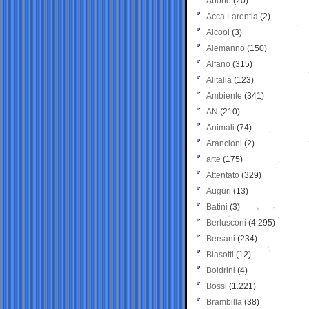
Aborto
(20)
Acca Larentia
(2)
Alcool
(3)
Alemanno
(150)
Alfano
(315)
Alitalia
(123)
Ambiente
(341)
AN
(210)
Animali
(74)
Arancioni
(2)
arte
(175)
Attentato
(329)
Auguri
(13)
Batini
(3)
Berlusconi
(4.295)
Bersani
(234)
Biasotti
(12)
Boldrini
(4)
Bossi
(1.221)
Brambilla
(38)