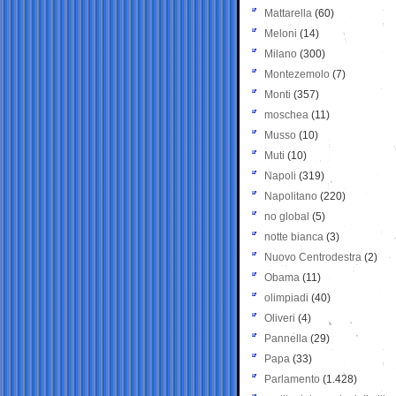
Mattarella
(60)
Meloni
(14)
Milano
(300)
Montezemolo
(7)
Monti
(357)
moschea
(11)
Musso
(10)
Muti
(10)
Napoli
(319)
Napolitano
(220)
no global
(5)
notte bianca
(3)
Nuovo Centrodestra
(2)
Obama
(11)
olimpiadi
(40)
Oliveri
(4)
Pannella
(29)
Papa
(33)
Parlamento
(1.428)