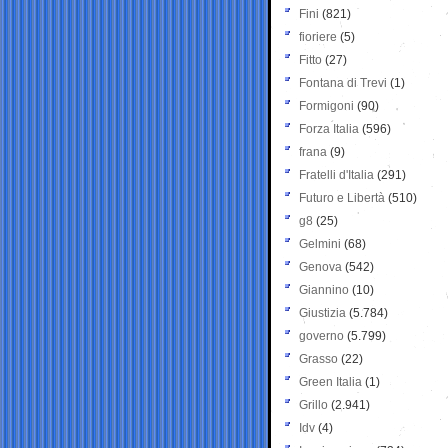
Fini
(821)
fioriere
(5)
Fitto
(27)
Fontana di Trevi
(1)
Formigoni
(90)
Forza Italia
(596)
frana
(9)
Fratelli d'Italia
(291)
Futuro e Libertà
(510)
g8
(25)
Gelmini
(68)
Genova
(542)
Giannino
(10)
Giustizia
(5.784)
governo
(5.799)
Grasso
(22)
Green Italia
(1)
Grillo
(2.941)
Idv
(4)