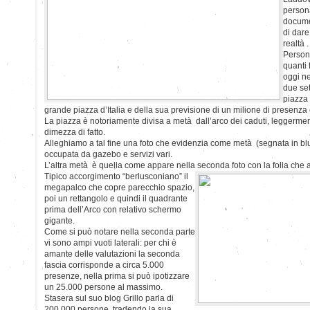
person
docume
di dare 
realtà .
Person
quanti 
oggi ne
due set
piazza 
grande piazza d’Italia e della sua previsione di un milione di presenza 
La piazza è notoriamente divisa a metà dall’arco dei caduti, leggerment
dimezza di fatto.
Alleghiamo a tal fine una foto che evidenzia come metà (segnata in bl
occupata da gazebo e servizi vari.
L’altra metà è quella come appare nella seconda foto con la folla che asc
Tipico accorgimento “berlusconiano” il
megapalco che copre parecchio spazio,
poi un rettangolo e quindi il quadrante
prima dell’Arco con relativo schermo
gigante.
Come si può notare nella seconda parte
vi sono ampi vuoti laterali: per chi è
amante delle valutazioni la seconda
fascia corrisponde a circa 5.000
presenze, nella prima si può ipotizzare
un 25.000 persone al massimo.
Stasera sul suo blog Grillo parla di
200.000 persone, tradendo la sua