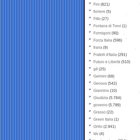
Fini
(821)
fioriere
(5)
Fitto
(27)
Fontana di Trevi
(1)
Formigoni
(90)
Forza Italia
(596)
frana
(9)
Fratelli d'Italia
(291)
Futuro e Libertà
(510)
g8
(25)
Gelmini
(68)
Genova
(542)
Giannino
(10)
Giustizia
(5.784)
governo
(5.799)
Grasso
(22)
Green Italia
(1)
Grillo
(2.941)
Idv
(4)