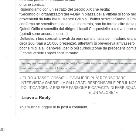
origine comica.
Rispondiamo con un estratto del Secolo XIX che recita:
“Secondo gli organizzatori del V-Day in piazza della Vittoria si sono r
provenienti da tutta Italia . Mentre Grillo su Twitter scrive: «Siamo 20
conferma nè smentisce il dato e, al momento, non ha fornito cifre della
Quindi Grillo è smentito dai dirigenti locali Cinquestelle a cui va bene 
(quindi sono ancora meno…)
Dettaglio: i bus speciali arrivati da ogni parte d’Italia per il raduno era
circa 200 (pari a 10.000 presenze), altrettanti si prevedeva arrivassero i
poche migliaia i genovesi, per lo più curiosi (come da precedenti comizi l
E come vedete i nostri conti tornano.
This entry was posted on lunedì, Dicembre 2nd, 2013 at 00:07 and is filed under
Grillo
. You can follow any respons
can
leave a response
, or
trackback
from your own site.
)
«
EURO & TASSE: COSÃŒ IL CAVALIERE PUÃ’ RESUSCITARE
INTERVISTA A GABRIELLA GALLARATI, RESPONSABILE PER IL NORD 
POLITICA TORNI A ESSERE PASSIONE E CAPACITA’ DI FARE SQ
E’ UN VALORE”
»
Leave a Reply
You must be
logged in
to post a comment.
19)