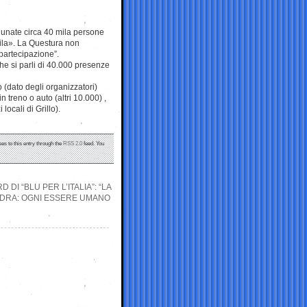
adunate circa 40 mila persone
0mila». La Questura non
 partecipazione”.
che si parli di 40.000 presenze
no (dato degli organizzatori)
n treno o auto (altri 10.000) ,
ocali di Grillo).
es to this entry through the
RSS 2.0
feed. You
DI “BLU PER L’ITALIA”: “LA
UADRA: OGNI ESSERE UMANO