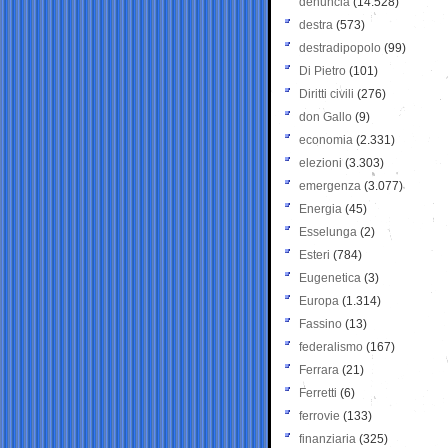
denuncia
(14.528)
destra
(573)
destradipopolo
(99)
Di Pietro
(101)
Diritti civili
(276)
don Gallo
(9)
economia
(2.331)
elezioni
(3.303)
emergenza
(3.077)
Energia
(45)
Esselunga
(2)
Esteri
(784)
Eugenetica
(3)
Europa
(1.314)
Fassino
(13)
federalismo
(167)
Ferrara
(21)
Ferretti
(6)
ferrovie
(133)
finanziaria
(325)