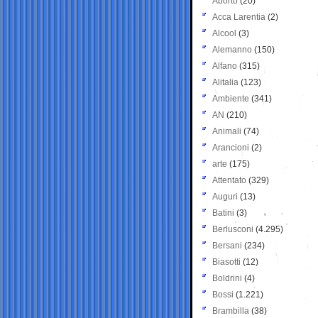
Aborto
(20)
Acca Larentia
(2)
Alcool
(3)
Alemanno
(150)
Alfano
(315)
Alitalia
(123)
Ambiente
(341)
AN
(210)
Animali
(74)
Arancioni
(2)
arte
(175)
Attentato
(329)
Auguri
(13)
Batini
(3)
Berlusconi
(4.295)
Bersani
(234)
Biasotti
(12)
Boldrini
(4)
Bossi
(1.221)
Brambilla
(38)