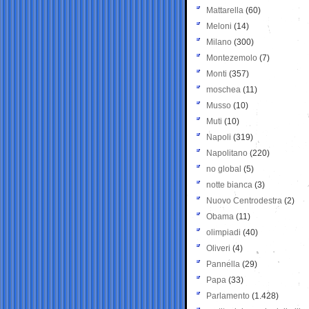
Mattarella
(60)
Meloni
(14)
Milano
(300)
Montezemolo
(7)
Monti
(357)
moschea
(11)
Musso
(10)
Muti
(10)
Napoli
(319)
Napolitano
(220)
no global
(5)
notte bianca
(3)
Nuovo Centrodestra
(2)
Obama
(11)
olimpiadi
(40)
Oliveri
(4)
Pannella
(29)
Papa
(33)
Parlamento
(1.428)