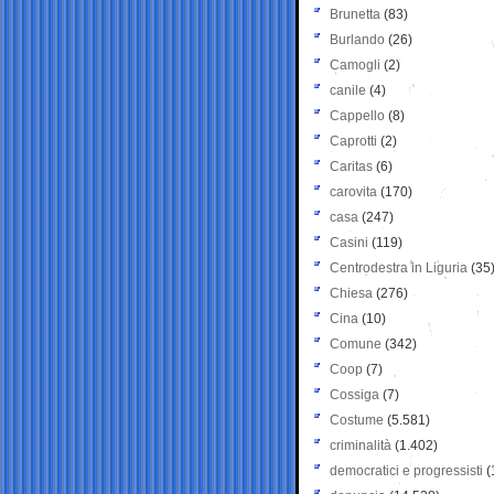
Brunetta
(83)
Burlando
(26)
Camogli
(2)
canile
(4)
Cappello
(8)
Caprotti
(2)
Caritas
(6)
carovita
(170)
casa
(247)
Casini
(119)
Centrodestra in Liguria
(35
Chiesa
(276)
Cina
(10)
Comune
(342)
Coop
(7)
Cossiga
(7)
Costume
(5.581)
criminalità
(1.402)
democratici e progressisti
(