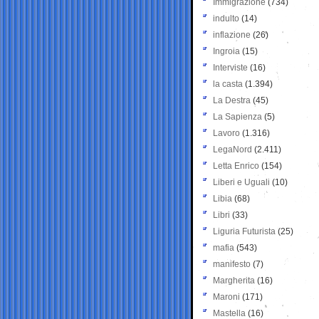
Immigrazione
(734)
indulto
(14)
inflazione
(26)
Ingroia
(15)
Interviste
(16)
la casta
(1.394)
La Destra
(45)
La Sapienza
(5)
Lavoro
(1.316)
LegaNord
(2.411)
Letta Enrico
(154)
Liberi e Uguali
(10)
Libia
(68)
Libri
(33)
Liguria Futurista
(25)
mafia
(543)
manifesto
(7)
Margherita
(16)
Maroni
(171)
Mastella
(16)