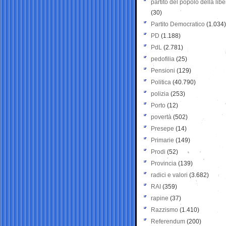
partito del popolo della libe
(30)
Partito Democratico
(1.034)
PD
(1.188)
PdL
(2.781)
pedofilia
(25)
Pensioni
(129)
Politica
(40.790)
polizia
(253)
Porto
(12)
povertà
(502)
Presepe
(14)
Primarie
(149)
Prodi
(52)
Provincia
(139)
radici e valori
(3.682)
RAI
(359)
rapine
(37)
Razzismo
(1.410)
Referendum
(200)