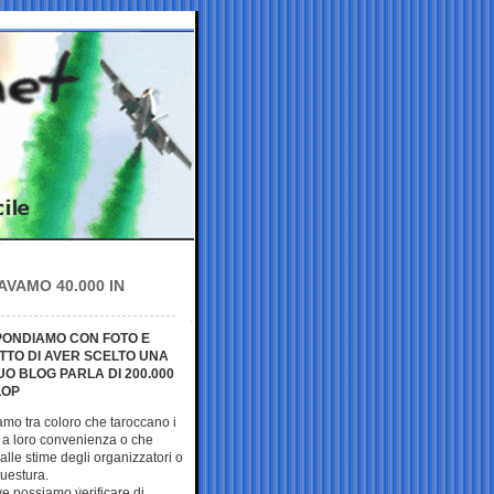
AVAMO 40.000 IN
SPONDIAMO CON FOTO E
TTO DI AVER SCELTO UNA
O BLOG PARLA DI 200.000
LOP
mo tra coloro che taroccano i
 a loro convenienza o che
alle stime degli organizzatori o
uestura.
e possiamo verificare di