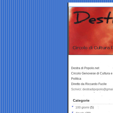
Destra di Popolo.net
Circolo Genovese di Cultura e
Politica
Diretto da Riccardo Fucile
Scrivici: destradipopolo@gma
Categorie
100 giorni
(5)