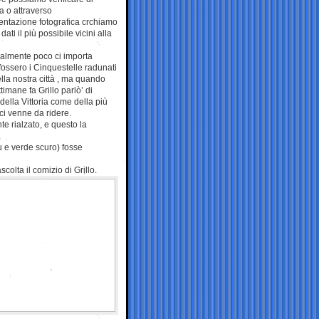
a o attraverso
ntazione fotografica crchiamo
dati il più possibile vicini alla
almente poco ci importa
fossero i Cinquestelle radunati
lla nostra città , ma quando
timane fa Grillo parlò’ di
della Vittoria come della più
ci venne da ridere.
e rialzato, e questo la
u e verde scuro) fosse
olta il comizio di Grillo.