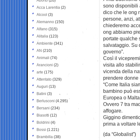
Aborto
(20)
sono disponibili 
Acca Larentia
(2)
dico che le ong 
Alcool
(3)
persone, anzi, at
Alemanno
(150)
chiederemo acce
Alfano
(315)
ong abbiamo prel
Alitalia
(123)
portate qualche 
Ambiente
(341)
salvataggio. Su
AN
(210)
governo”.
Così il viceprem
Animali
(74)
visita allo stabil
Arancioni
(2)
vicenda della na
arte
(175)
prendere donne 
Attentato
(329)
“Come Italia sia
Auguri
(13)
bambino può esse
Batini
(3)
Europea o Malta 
Berlusconi
(4.295)
Ovvero 7 tra mad
Bersani
(234)
affogare.
Biasotti
(12)
Giggino dimentica
Boldrini
(4)
prima a voltare l
Bossi
(1.221)
(da “Globalist”)
Brambilla
(38)