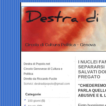
I NUCLEI F
Destra di Popolo.net
SEPARARSI 
Circolo Genovese di Cultura e
SALVATI DO
Politica
FREGATO
Diretto da Riccardo Fucile
Scrivici: destradipopolo@gmail.com
“CHIEDEREMO 
PARLA QUELLO
Categorie
ABUSIVE E IL
100 giorni
(5)
Finto buonismo e