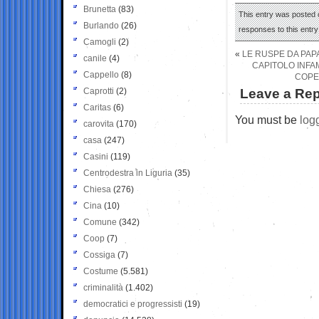
Brunetta
(83)
This entry was posted 
Burlando
(26)
responses to this entr
Camogli
(2)
«
LE RUSPE DA PAPA
canile
(4)
CAPITOLO INFAM
Cappello
(8)
COPER
Caprotti
(2)
Leave a Rep
Caritas
(6)
You must be
log
carovita
(170)
casa
(247)
Casini
(119)
Centrodestra in Liguria
(35)
Chiesa
(276)
Cina
(10)
Comune
(342)
Coop
(7)
Cossiga
(7)
Costume
(5.581)
criminalità
(1.402)
democratici e progressisti
(19)