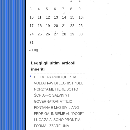
1
2
3
4
5
6
7
8
9
10
11
12
13
14
15
16
17
18
19
20
21
22
23
24
25
26
27
28
29
30
31
« Lug
Leggi gli ultimi articoli
inseriti
CE LA FARANNO QUESTA
VOLTA I PAVIDI LEGHISTI “DEL
NORD” A METTERE SOTTO
SCHIAFFO SALVINI? I
GOVERNATORI ATTILIO
FONTANA E MASSIMILIANO
FEDRIGA, INSIEME AL “DOGE”
LUCA ZAIA, SONO PRONTI A
FORMALIZZARE UNA