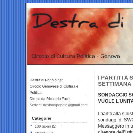
I PARTITI 
Destra di Popolo.net
SETTIMANA 
Circolo Genovese di Cultura e
Politica
SONDAGGIO SW
Diretto da Riccardo Fucile
VUOLE L’UNITA
Scrivici: destradipopolo@gmail.com
I partiti alla si
Categorie
sondaggi
di SWG
Messaggero in un
100 giorni
(5)
direttore dell’ist