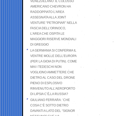
VENEZUELANO .IL COLOSSO
AMERICANO CHEVRON HA
RADDOPPIATO L’AREA
ASSEGNATA ALLA JOINT
VENTURE “PETROPIAR” NELLA
FASCIA DELL’ORINOCO,
L’AREA CHE OSPITA LE
MAGGIORI RISERVE MONDIALI
DI GREGGIO
LA GERMANIA SI CONFERMA IL
VENTRE MOLLE DELL’EUROPA
(PER LA GIOIA DI PUTIN). COME
MAI I TEDESCHI NON
VOGLIONO AMMETTERE CHE
DIETRO AL CASO DEL DRONE
PIENO DI ESPLOSIVO
RINVENUTO ALL’AEROPORTO
DI LIPSIA C’È LA RUSSIA?
GIULIANO FERRARA: ’CHE
COSA C’È SOTTO DIETRO
DAVANTI A LATO DEL “SIGNOR