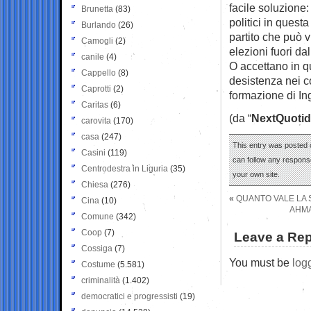
facile soluzione
Brunetta
(83)
politici in quest
Burlando
(26)
partito che può v
Camogli
(2)
elezioni fuori da
canile
(4)
O accettano in q
Cappello
(8)
desistenza nei co
Caprotti
(2)
formazione di In
Caritas
(6)
(da “
NextQuotid
carovita
(170)
casa
(247)
This entry was posted 
Casini
(119)
can follow any response
Centrodestra in Liguria
(35)
your own site.
Chiesa
(276)
«
QUANTO VALE LA S
Cina
(10)
AHMA
Comune
(342)
Coop
(7)
Leave a Rep
Cossiga
(7)
You must be
log
Costume
(5.581)
criminalità
(1.402)
democratici e progressisti
(19)