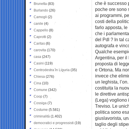
che è successo p
Brunetta
(83)
poche ore sono s
Burlando
(26)
ai programmi, pe
Camogli
(2)
costi della poli
canile
(4)
farlo apposta, le
Cappello
(8)
che i parlamentar
Caprotti
(2)
del Pdl ? In tal
Caritas
(6)
autografa e vinc
carovita
(170)
Qualche esempio
casa
(247)
Argentina, per il
proposta di legg
Casini
(119)
e Ortona. Ma non
Centrodestra in Liguria
(35)
invece che elimi
Chiesa
(276)
un leghista, l’o
Cina
(10)
costituita la nuo
Comune
(342)
le direttive anti
Coop
(7)
(Lega) vogliono 
Cossiga
(7)
Treviso. Le unich
Costume
(5.581)
politica sono es
criminalità
(1.402)
giuslavorista, un
democratici e progressisti
(19)
taglio degli stip