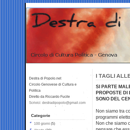
I TAGLI AL
Destra di Popolo.net
Circolo Genovese di Cultura e
SI PARTE MAL
Politica
PROPOSTE DI 
Diretto da Riccardo Fucile
SONO DEL CE
Scrivici: destradipopolo@gmail.com
Non siamo tra col
Categorie
programmi
elettor
Non che siamo co
100 giorni
(5)
pensare che essi