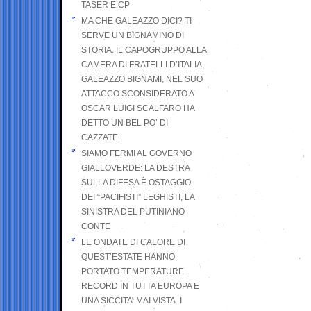
TASER E CP
MA CHE GALEAZZO DICI? TI
SERVE UN BIGNAMINO DI
STORIA. IL CAPOGRUPPO ALLA
CAMERA DI FRATELLI D’ITALIA,
GALEAZZO BIGNAMI, NEL SUO
ATTACCO SCONSIDERATO A
OSCAR LUIGI SCALFARO HA
DETTO UN BEL PO’ DI
CAZZATE
SIAMO FERMI AL GOVERNO
GIALLOVERDE: LA DESTRA
SULLA DIFESA È OSTAGGIO
DEI “PACIFISTI” LEGHISTI, LA
SINISTRA DEL PUTINIANO
CONTE
LE ONDATE DI CALORE DI
QUEST’ESTATE HANNO
PORTATO TEMPERATURE
RECORD IN TUTTA EUROPA E
UNA SICCITA’ MAI VISTA. I