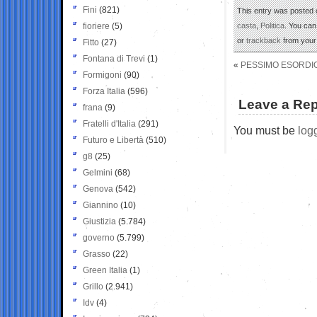
Fini
(821)
This entry was posted o
fioriere
(5)
casta
,
Politica
. You can
or
trackback
from your 
Fitto
(27)
Fontana di Trevi
(1)
«
PESSIMO ESORDIO
Formigoni
(90)
Forza Italia
(596)
Leave a Rep
frana
(9)
Fratelli d'Italia
(291)
You must be
log
Futuro e Libertà
(510)
g8
(25)
Gelmini
(68)
Genova
(542)
Giannino
(10)
Giustizia
(5.784)
governo
(5.799)
Grasso
(22)
Green Italia
(1)
Grillo
(2.941)
Idv
(4)