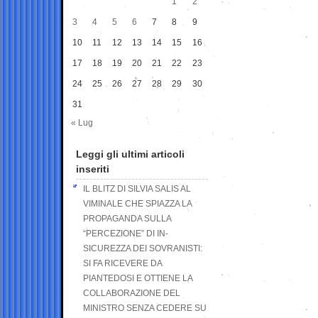
1
2
3
4
5
6
7
8
9
10
11
12
13
14
15
16
17
18
19
20
21
22
23
24
25
26
27
28
29
30
31
« Lug
Leggi gli ultimi articoli
inseriti
IL BLITZ DI SILVIA SALIS AL
VIMINALE CHE SPIAZZA LA
PROPAGANDA SULLA
“PERCEZIONE” DI IN-
SICUREZZA DEI SOVRANISTI:
SI FA RICEVERE DA
PIANTEDOSI E OTTIENE LA
COLLABORAZIONE DEL
MINISTRO SENZA CEDERE SU