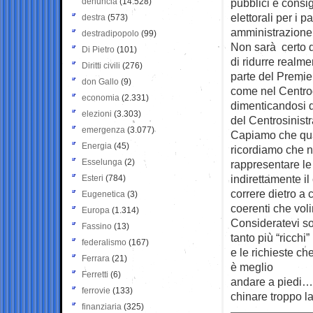
denuncia
(14.528)
pubblici e consi
elettorali per i 
destra
(573)
amministrazione
destradipopolo
(99)
Non sarà certo da
Di Pietro
(101)
di ridurre realme
Diritti civili
(276)
parte del Premie
don Gallo
(9)
come nel Centrod
economia
(2.331)
dimenticandosi d
elezioni
(3.303)
del Centrosinistr
emergenza
(3.077)
Capiamo che qual
Energia
(45)
ricordiamo che no
Esselunga
(2)
rappresentare le 
indirettamente i
Esteri
(784)
correre dietro a 
Eugenetica
(3)
coerenti che vol
Europa
(1.314)
Consideratevi so
Fassino
(13)
tanto più “ricchi
federalismo
(167)
e le richieste c
Ferrara
(21)
è meglio
Ferretti
(6)
andare a piedi…le
ferrovie
(133)
chinare troppo la
finanziaria
(325)