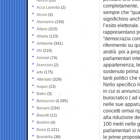
Aborto
(20)
completamente, m
Acca Larentia
(2)
sempre che “qua
Alcool
(3)
significhino anc
Alemanno
(150)
l’esito elettorale
Alfano
(315)
rappresentano p
Alitalia
(123)
“democrazia comp
Ambiente
(341)
riferimento su 
AN
(210)
andrà poi a propo
parlamentari int
Animali
(74)
appartenenza, le 
Arancioni
(2)
sostenuto prima 
arte
(175)
tanti politici c
Attentato
(329)
Nello specifico r
Auguri
(13)
in cui si annunci
Batini
(3)
burocratico ( ad 
Berlusconi
(4.295)
nelle sue appari
Bersani
(234)
concetti ormai rip
Biasotti
(12)
alla riduzione d
Boldrini
(4)
100 metri nelle ga
Bossi
(1.221)
parlamentari si m
le prime proposte
Brambilla
(38)