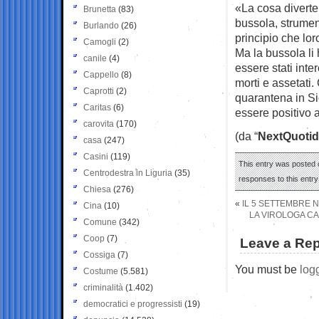
«La cosa diverte
Brunetta
(83)
bussola, strumen
Burlando
(26)
principio che loro
Camogli
(2)
Ma la bussola li 
canile
(4)
essere stati inte
Cappello
(8)
morti e assetati
Caprotti
(2)
quarantena in Si
Caritas
(6)
essere positivo 
carovita
(170)
(da “
NextQuotid
casa
(247)
Casini
(119)
This entry was posted o
Centrodestra in Liguria
(35)
responses to this entr
Chiesa
(276)
«
IL 5 SETTEMBRE N
Cina
(10)
LA VIROLOGA CA
Comune
(342)
Coop
(7)
Leave a Rep
Cossiga
(7)
You must be
log
Costume
(5.581)
criminalità
(1.402)
democratici e progressisti
(19)