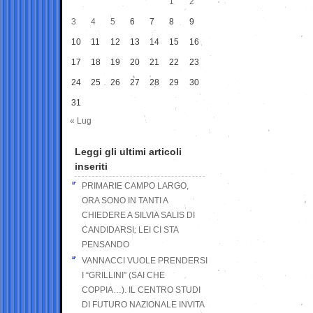
1
2
3
4
5
6
7
8
9
10
11
12
13
14
15
16
17
18
19
20
21
22
23
24
25
26
27
28
29
30
31
« Lug
Leggi gli ultimi articoli
inseriti
PRIMARIE CAMPO LARGO,
ORA SONO IN TANTI A
CHIEDERE A SILVIA SALIS DI
CANDIDARSI: LEI CI STA
PENSANDO
VANNACCI VUOLE PRENDERSI
I “GRILLINI” (SAI CHE
COPPIA…). IL CENTRO STUDI
DI FUTURO NAZIONALE INVITA