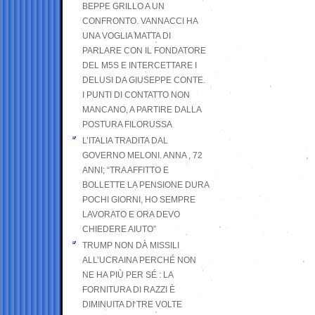
BEPPE GRILLO A UN
CONFRONTO. VANNACCI HA
UNA VOGLIA MATTA DI
PARLARE CON IL FONDATORE
DEL M5S E INTERCETTARE I
DELUSI DA GIUSEPPE CONTE.
I PUNTI DI CONTATTO NON
MANCANO, A PARTIRE DALLA
POSTURA FILORUSSA
L’ITALIA TRADITA DAL
GOVERNO MELONI. ANNA , 72
ANNI; “TRA AFFITTO E
BOLLETTE LA PENSIONE DURA
POCHI GIORNI, HO SEMPRE
LAVORATO E ORA DEVO
CHIEDERE AIUTO”
TRUMP NON DÀ MISSILI
ALL’UCRAINA PERCHÉ NON
NE HA PIÙ PER SÉ : LA
FORNITURA DI RAZZI È
DIMINUITA DI TRE VOLTE