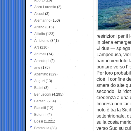
Aborto
(20)
Acca Larentia
(2)
Alcool
(3)
Alemanno
(150)
Alfano
(315)
Alitalia
(123)
restrizioni per i
Ambiente
(341)
in piena emerge
AN
(210)
«I due — spiega 
Lampedusa, viola
Animali
(74)
hanno venduto la
Arancioni
(2)
puntare verso l’i
arte
(175)
Per loro probabi
Attentato
(329)
cioè il confine d
Auguri
(13)
smeraldo alte qua
Batini
(3)
secondo la “dott
Berlusconi
(4.295)
credenza a una 
Bersani
(234)
Impresa non fac
Biasotti
(12)
noto è tra la Sic
Boldrini
(4)
settentrionale, 
Bossi
(1.221)
sulla costa merid
verso Sud su cui
Brambilla
(38)