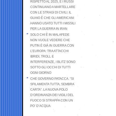
RISPETTO AL 2025, E I RUSSI
CONTINUANO A MARTELLARE
CON LE STRAGI DI CIVILI. IL
GUAIO È CHE GLI AMERICANI
HANNO USATO TUTTI I MISSILI
PER LA GUERRA IN IRAN
SOLO CHI È IN MALAFEDE
NON VUOLE VEDERE CHE
PUTIN È GIÀ IN GUERRA CON
L’EUROPA: TRA ATTACCHI
IBRIDI, TROLL E
INTERFERENZE, I BLITZ SONO
SOTTO GLI OCCHI DI TUTTI
OGNI GIORNO
CHE GOVERNO PATACCA. “SI
SFILAMENTA TUTTA, SEMBRA
CARTA”. LA NUOVA POLO
D’ORDINANZA DEI VIGILI DEL
FUOCO SI STRAPPA CON UN
PO’ D’ACQUA