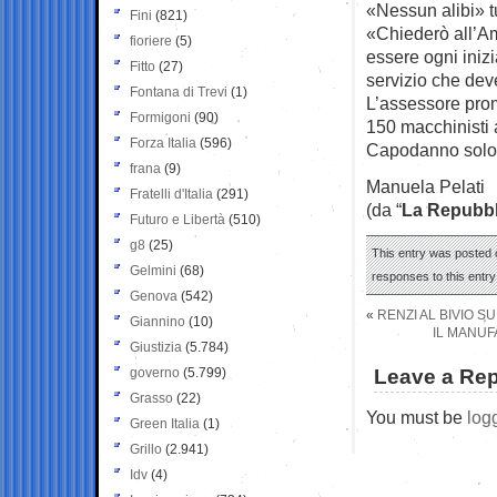
«Nessun alibi» t
Fini
(821)
«Chiederò all’Am
fioriere
(5)
essere ogni inizi
Fitto
(27)
servizio che dev
Fontana di Trevi
(1)
L’assessore prom
Formigoni
(90)
150 macchinisti a
Forza Italia
(596)
Capodanno solo 
frana
(9)
Manuela Pelati
Fratelli d'Italia
(291)
(da “
La Repubbl
Futuro e Libertà
(510)
g8
(25)
This entry was posted 
Gelmini
(68)
responses to this entr
Genova
(542)
«
RENZI AL BIVIO S
Giannino
(10)
IL MANUFA
Giustizia
(5.784)
governo
(5.799)
Leave a Rep
Grasso
(22)
You must be
log
Green Italia
(1)
Grillo
(2.941)
Idv
(4)