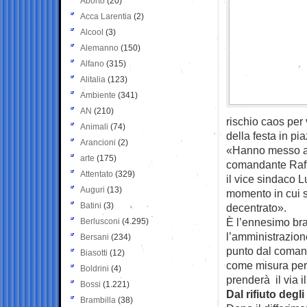
Aborto
(20)
Acca Larentia
(2)
Alcool
(3)
Alemanno
(150)
Alfano
(315)
Alitalia
(123)
Ambiente
(341)
AN
(210)
rischio caos per 
Animali
(74)
della festa in pi
Arancioni
(2)
«Hanno messo a r
arte
(175)
comandante Raffa
Attentato
(329)
il vice sindaco L
Auguri
(13)
momento in cui s
Batini
(3)
decentrato».
È l’ennesimo brac
Berlusconi
(4.295)
l’amministrazione
Bersani
(234)
punto dal comand
Biasotti
(12)
come misura per 
Boldrini
(4)
prenderà il via i
Bossi
(1.221)
Dal rifiuto degl
Brambilla
(38)