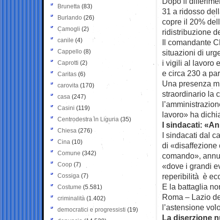
Dopo il differime
Brunetta
(83)
31 a ridosso dell
Burlando
(26)
copre il 20% del
Camogli
(2)
ridistribuzione 
canile
(4)
Il comandante Cle
Cappello
(8)
situazioni di ur
i vigili al lavor
Caprotti
(2)
e circa 230 a par
Caritas
(6)
Una presenza min
carovita
(170)
straordinario la
casa
(247)
l’amministrazion
Casini
(119)
lavoro» ha dichi
Centrodestra in Liguria
(35)
I sindacati: «An
Chiesa
(276)
I sindacati dal 
Cina
(10)
di «disaffezione 
Comune
(342)
comando», annunc
Coop
(7)
«dove i grandi ev
reperibilità è 
Cossiga
(7)
E la battaglia no
Costume
(5.581)
Roma – Lazio del
criminalità
(1.402)
l’astensione volo
democratici e progressisti
(19)
La diserzione 