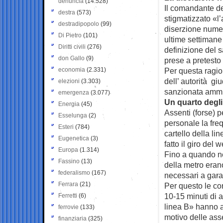
denuncia
(14.528)
Il comandante de
destra
(573)
stigmatizzato «l
destradipopolo
(99)
diserzione numer
Di Pietro
(101)
ultime settimane 
Diritti civili
(276)
definizione del 
don Gallo
(9)
prese a pretesto 
economia
(2.331)
Per questa ragio
dell’ autorità gi
elezioni
(3.303)
sanzionata ammi
emergenza
(3.077)
Un quarto degli 
Energia
(45)
Assenti (forse) 
Esselunga
(2)
personale la fre
Esteri
(784)
cartello della lin
Eugenetica
(3)
fatto il giro del
Europa
(1.314)
Fino a quando ne
Fassino
(13)
della metro eran
federalismo
(167)
necessari a garan
Ferrara
(21)
Per questo le cor
10-15 minuti di a
Ferretti
(6)
linea B» hanno a
ferrovie
(133)
motivo delle asse
finanziaria
(325)