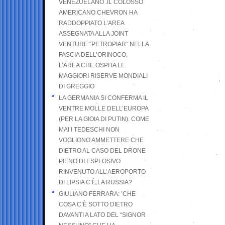
VENEZUELANO .IL COLOSSO
AMERICANO CHEVRON HA
RADDOPPIATO L’AREA
ASSEGNATA ALLA JOINT
VENTURE “PETROPIAR” NELLA
FASCIA DELL’ORINOCO,
L’AREA CHE OSPITA LE
MAGGIORI RISERVE MONDIALI
DI GREGGIO
LA GERMANIA SI CONFERMA IL
VENTRE MOLLE DELL’EUROPA
(PER LA GIOIA DI PUTIN). COME
MAI I TEDESCHI NON
VOGLIONO AMMETTERE CHE
DIETRO AL CASO DEL DRONE
PIENO DI ESPLOSIVO
RINVENUTO ALL’AEROPORTO
DI LIPSIA C’È LA RUSSIA?
GIULIANO FERRARA: ’CHE
COSA C’È SOTTO DIETRO
DAVANTI A LATO DEL “SIGNOR