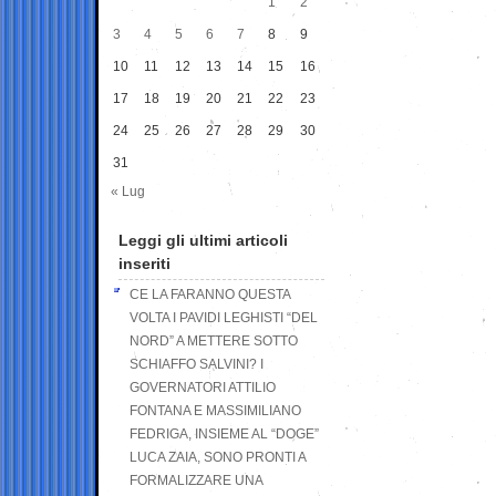
1
2
3
4
5
6
7
8
9
10
11
12
13
14
15
16
17
18
19
20
21
22
23
24
25
26
27
28
29
30
31
« Lug
Leggi gli ultimi articoli
inseriti
CE LA FARANNO QUESTA
VOLTA I PAVIDI LEGHISTI “DEL
NORD” A METTERE SOTTO
SCHIAFFO SALVINI? I
GOVERNATORI ATTILIO
FONTANA E MASSIMILIANO
FEDRIGA, INSIEME AL “DOGE”
LUCA ZAIA, SONO PRONTI A
FORMALIZZARE UNA