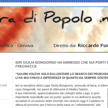
IERI GIULIA BONGIORNO HA AMMESSO CHE SUI PORTI C
FREGNACCE
“SALVINI VOLEVA SOLO RALLENTARE LO SBARCO DEI PROFUGHI
LI HA MAI CHIUSI A DIFFERENZA DI QUANTO HA SEMPRE SOSTE
il.com
Ieri la senatrice della Lega Giulia Bongiorno, avvocato di fama, è inter
caso Gregoretti, nei panni di difensore di Matteo Salvini.
Il suo intervento, apprezzatissimo dai colleghi della Lega, è però
importante soprattutto per un punto: quello in cui definisce quanto
accaduto in occasione delle vicende che vedono oggi il Capitano in
attesa di processo per il blocco della nave un “rallentamento” allo