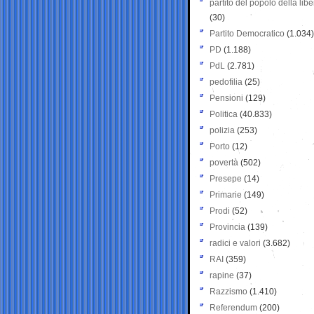
partito del popolo della libe
(30)
Partito Democratico
(1.034)
PD
(1.188)
PdL
(2.781)
pedofilia
(25)
Pensioni
(129)
Politica
(40.833)
polizia
(253)
Porto
(12)
povertà
(502)
Presepe
(14)
Primarie
(149)
Prodi
(52)
Provincia
(139)
radici e valori
(3.682)
RAI
(359)
rapine
(37)
Razzismo
(1.410)
Referendum
(200)