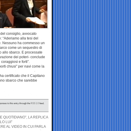
 del consiglio, avvocato
: “Aderiamo alla tesi del
ione. Nessuno ha commesso un
sbarco come un sequestro di
to allo sbarco. E processate
razione dei poteri- conclude
coraggiosi e forti”.
porti chiusi” per navi come la
a certificato che il Capitano
e uno sbarco che sarebbe
ponses to this entry through the
RSS 2.0
feed.
E QUOTIDIANO”, LA REPLICA
LO LUI”
E AL VIDEO IN CUI PARLA