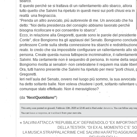
sbarco.
E questo perchè se si trattava di un rallentamento allo sbarco, allora
tutto quello che Salvini ha ripetuto in questi mesi sui porti chiusi era in
realtà una fregnaccia.
“Prenda un altro avvocato, più autorevole di me. Un avvocato che ha
detto: “Noi della presidenza del consiglio abbiamo lavorato perchè
bisogna ricollocare e poi consentire lo sbarco”.
Ecco, in relazione alla Gregoretti, queste sono le parole del presidente
Conte”, dice Bongiorno tra gli applausi del Senato. Bongiorno conclude
professore Conte sulla stretta connessione tra sbarchi e redistribuz
reato. Io credo che sia impossibile configurare un rallentamento allo 
persona. Create questa nuova fattispecie incriminatrice, il rallentamen
Salvini. Ma certamente non è sequestro di persona. In nome della sepa
Bongiorno rivolta ai senatori- non celebratene il requiem ma siate liberi 
Ora, tutti hanno presente che Salvini ha ripetuto per mesi “porti chiusi, 
Gregoretti.
Ieri nell’aula del Senato, ovvero nel luogo più sommo, la sua avvocata h
ha detto soltanto balle. Non voleva chiudere i porti, soltanto rallentar
comunque stato effettuato. Non è meraviglioso?
(da “
NextQuotidiano”
)
This entry was posted on giovedì, Febbraio 13th, 2020 at 12:46 and is filed under
denuncia
. You can follow any res
You can
leave a response
, or
trackback
from your own site.
«
SALVINI ATTACCA “REPUBBLICA” DEFINENDOLO “EX IMPORTANT
DELLA TESTATA: “DI EX AL MOMENTO C’E’ SO
LA MUSICA STRAPPALACRIME CHE SALVINI HA FATTO AGGIUNGER