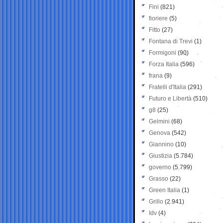
Fini
(821)
fioriere
(5)
Fitto
(27)
Fontana di Trevi
(1)
Formigoni
(90)
Forza Italia
(596)
frana
(9)
Fratelli d'Italia
(291)
Futuro e Libertà
(510)
g8
(25)
Gelmini
(68)
Genova
(542)
Giannino
(10)
Giustizia
(5.784)
governo
(5.799)
Grasso
(22)
Green Italia
(1)
Grillo
(2.941)
Idv
(4)