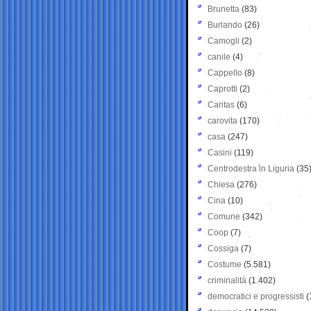
Brunetta
(83)
Burlando
(26)
Camogli
(2)
canile
(4)
Cappello
(8)
Caprotti
(2)
Caritas
(6)
carovita
(170)
casa
(247)
Casini
(119)
Centrodestra in Liguria
(35
Chiesa
(276)
Cina
(10)
Comune
(342)
Coop
(7)
Cossiga
(7)
Costume
(5.581)
criminalità
(1.402)
democratici e progressisti
(