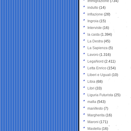
Immigrazione
(734)
indulto
(14)
inflazione
(26)
Ingroia
(15)
Interviste
(16)
la casta
(1.394)
La Destra
(45)
La Sapienza
(5)
Lavoro
(1.316)
LegaNord
(2.411)
Letta Enrico
(154)
Liberi e Uguali
(10)
Libia
(68)
Libri
(33)
Liguria Futurista
(25)
mafia
(543)
manifesto
(7)
Margherita
(16)
Maroni
(171)
Mastella
(16)