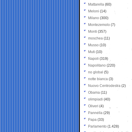
Mattarella
(60)
Meloni
(14)
Milano
(300)
Montezemolo
(7)
Monti
(357)
moschea
(11)
Musso
(10)
Muti
(10)
Napoli
(319)
Napolitano
(220)
no global
(5)
notte bianca
(3)
Nuovo Centrodestra
(2)
Obama
(11)
olimpiadi
(40)
Oliveri
(4)
Pannella
(29)
Papa
(33)
Parlamento
(1.428)