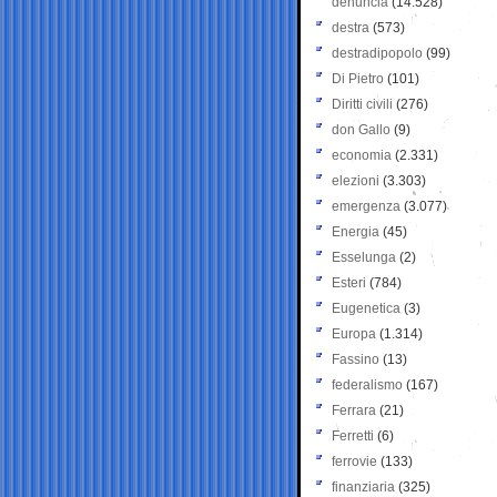
denuncia
(14.528)
destra
(573)
destradipopolo
(99)
Di Pietro
(101)
Diritti civili
(276)
don Gallo
(9)
economia
(2.331)
elezioni
(3.303)
emergenza
(3.077)
Energia
(45)
Esselunga
(2)
Esteri
(784)
Eugenetica
(3)
Europa
(1.314)
Fassino
(13)
federalismo
(167)
Ferrara
(21)
Ferretti
(6)
ferrovie
(133)
finanziaria
(325)