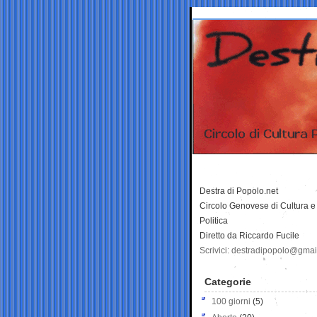
Destra di Popolo.net
Circolo Genovese di Cultura e
Politica
Diretto da Riccardo Fucile
Scrivici: destradipopolo@gma
Categorie
100 giorni
(5)