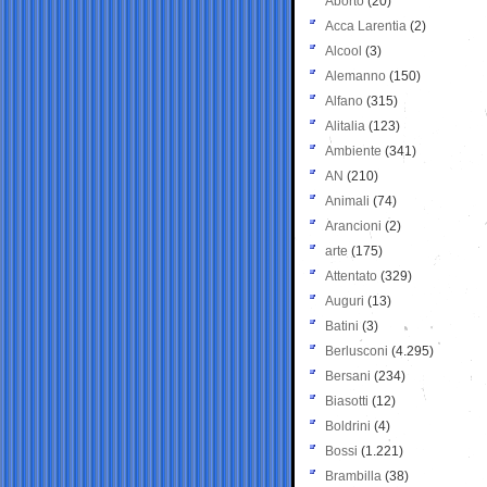
Aborto
(20)
Acca Larentia
(2)
Alcool
(3)
Alemanno
(150)
Alfano
(315)
Alitalia
(123)
Ambiente
(341)
AN
(210)
Animali
(74)
Arancioni
(2)
arte
(175)
Attentato
(329)
Auguri
(13)
Batini
(3)
Berlusconi
(4.295)
Bersani
(234)
Biasotti
(12)
Boldrini
(4)
Bossi
(1.221)
Brambilla
(38)