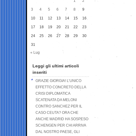
1
2
3
4
5
6
7
8
9
10
11
12
13
14
15
16
17
18
19
20
21
22
23
24
25
26
27
28
29
30
31
« Lug
Leggi gli ultimi articoli
inseriti
GRAZIE GIORGIA! L’UNICO
EFFETTO CONCRETO DELLA
CRISI DIPLOMATICA
SCATENATA DA MELONI
CONTRO SANCHEZ PER IL
CASO CEUTA? ORA CHE
ANCHE MADRID HA SOSPESO
SCHENGEN PER CHI ARRIVA
DAL NOSTRO PAESE, GLI