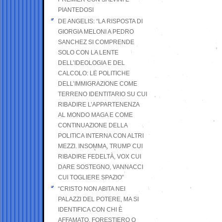
PIANTEDOSI
DE ANGELIS: “LA RISPOSTA DI
GIORGIA MELONI A PEDRO
SANCHEZ SI COMPRENDE
SOLO CON LA LENTE
DELL’IDEOLOGIA E DEL
CALCOLO: LE POLITICHE
DELL’IMMIGRAZIONE COME
TERRENO IDENTITARIO SU CUI
RIBADIRE L’APPARTENENZA
AL MONDO MAGA E COME
CONTINUAZIONE DELLA
POLITICA INTERNA CON ALTRI
MEZZI. INSOMMA, TRUMP CUI
RIBADIRE FEDELTÀ, VOX CUI
DARE SOSTEGNO, VANNACCI
CUI TOGLIERE SPAZIO”
“CRISTO NON ABITA NEI
PALAZZI DEL POTERE, MA SI
IDENTIFICA CON CHI È
AFFAMATO, FORESTIERO O