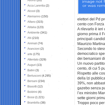
Aborto
(20)
Acca Larentia
(2)
Alcool
(3)
Alemanno
(150)
elettori del Pd p
Alfano
(315)
cento con Forza I
Alitalia
(123)
A rilevarlo è ier
Ambiente
(341)
giorno prima il F
AN
(210)
principali candid
Maurizio Martina -
Animali
(74)
Secondo lo stesso
Arancioni
(2)
democratico spera
arte
(175)
dei bersaniani d
Attentato
(329)
Un nuovo partito
Auguri
(13)
cento, di cui 5 pu
Batini
(3)
Rispetto alle co
Berlusconi
(4.295)
della Izi pubblic
Bersani
(234)
39%, non abbasta
Biasotti
(12)
gazebo senza pas
Boldrini
(4)
l’ex ministro Mar
Bossi
(1.221)
sette giorni prim
Troppo poco per f
Brambilla
(38)