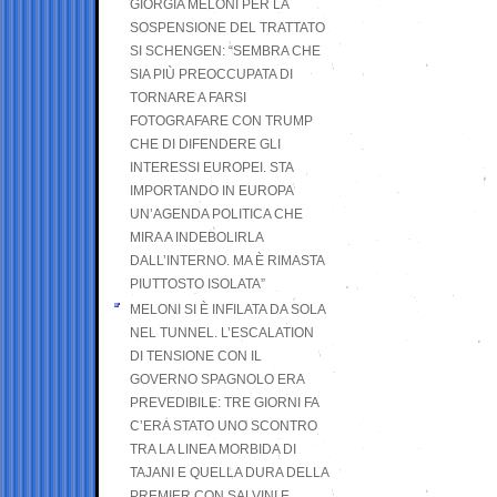
GIORGIA MELONI PER LA
SOSPENSIONE DEL TRATTATO
SI SCHENGEN: “SEMBRA CHE
SIA PIÙ PREOCCUPATA DI
TORNARE A FARSI
FOTOGRAFARE CON TRUMP
CHE DI DIFENDERE GLI
INTERESSI EUROPEI. STA
IMPORTANDO IN EUROPA
UN’AGENDA POLITICA CHE
MIRA A INDEBOLIRLA
DALL’INTERNO. MA È RIMASTA
PIUTTOSTO ISOLATA”
MELONI SI È INFILATA DA SOLA
NEL TUNNEL. L’ESCALATION
DI TENSIONE CON IL
GOVERNO SPAGNOLO ERA
PREVEDIBILE: TRE GIORNI FA
C’ERA STATO UNO SCONTRO
TRA LA LINEA MORBIDA DI
TAJANI E QUELLA DURA DELLA
PREMIER CON SALVINI E