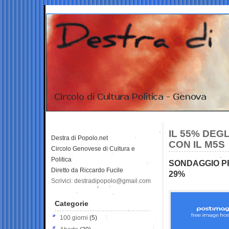
IL 55% DEG
Destra di Popolo.net
CON IL M5S
Circolo Genovese di Cultura e
Politica
SONDAGGIO PR
Diretto da Riccardo Fucile
29%
Scrivici: destradipopolo@gmail.com
Categorie
100 giorni
(5)