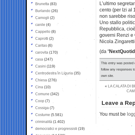
L’ultimo segretar
Brunetta
(83)
cento (per Izi al 
Burlando
(26)
non sarebbe riso
Camogli
(2)
Uno stallo polit
canile
(4)
Repubblica, cioè 
Cappello
(8)
governi Renzi e G
Caprotti
(2)
Nicola Zingarett
Caritas
(6)
(da “
NextQuotid
carovita
(170)
casa
(247)
This entry was posted 
Casini
(119)
follow any responses to
Centrodestra in Liguria
(35)
own site.
Chiesa
(276)
«
LA CALATA DI 
Cina
(10)
CAMB
Comune
(342)
Coop
(7)
Leave a Rep
Cossiga
(7)
You must be
log
Costume
(5.581)
criminalità
(1.402)
democratici e progressisti
(19)