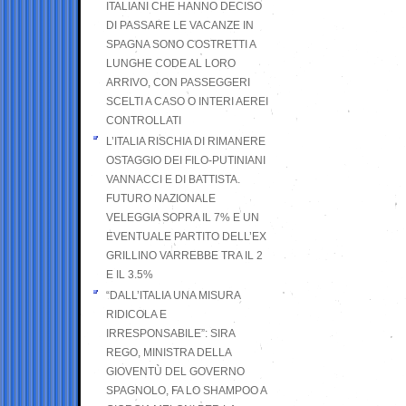
ITALIANI CHE HANNO DECISO
DI PASSARE LE VACANZE IN
SPAGNA SONO COSTRETTI A
LUNGHE CODE AL LORO
ARRIVO, CON PASSEGGERI
SCELTI A CASO O INTERI AEREI
CONTROLLATI
L’ITALIA RISCHIA DI RIMANERE
OSTAGGIO DEI FILO-PUTINIANI
VANNACCI E DI BATTISTA.
FUTURO NAZIONALE
VELEGGIA SOPRA IL 7% E UN
EVENTUALE PARTITO DELL’EX
GRILLINO VARREBBE TRA IL 2
E IL 3.5%
“DALL’ITALIA UNA MISURA
RIDICOLA E
IRRESPONSABILE”: SIRA
REGO, MINISTRA DELLA
GIOVENTÙ DEL GOVERNO
SPAGNOLO, FA LO SHAMPOO A