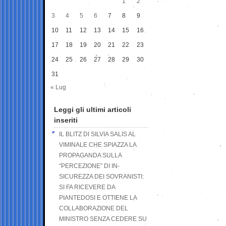
1
2
3
4
5
6
7
8
9
10
11
12
13
14
15
16
17
18
19
20
21
22
23
24
25
26
27
28
29
30
31
« Lug
Leggi gli ultimi articoli
inseriti
IL BLITZ DI SILVIA SALIS AL
VIMINALE CHE SPIAZZA LA
PROPAGANDA SULLA
“PERCEZIONE” DI IN-
SICUREZZA DEI SOVRANISTI:
SI FA RICEVERE DA
PIANTEDOSI E OTTIENE LA
COLLABORAZIONE DEL
MINISTRO SENZA CEDERE SU