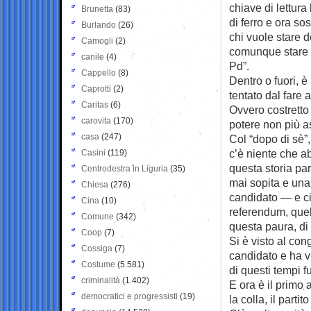
chiave di lettur
Brunetta
(83)
di ferro e ora so
Burlando
(26)
chi vuole stare 
Camogli
(2)
comunque stare d
canile
(4)
Pd”.
Cappello
(8)
Dentro o fuori, è
Caprotti
(2)
tentato dal fare 
Caritas
(6)
Ovvero costretto
carovita
(170)
potere non più a
casa
(247)
Col “dopo di sè”,
c’è niente che a
Casini
(119)
questa storia pa
Centrodestra in Liguria
(35)
mai sopita e una
Chiesa
(276)
candidato — e ci
Cina
(10)
referendum, quel
Comune
(342)
questa paura, di 
Coop
(7)
Si è visto al co
Cossiga
(7)
candidato e ha v
Costume
(5.581)
di questi tempi
criminalità
(1.402)
E ora è il primo 
democratici e progressisti
(19)
la colla, il part