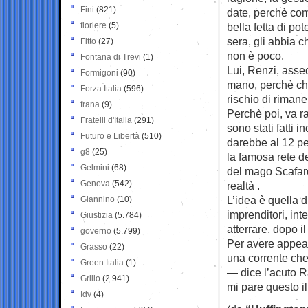
Fini
(821)
date, perchè com
fioriere
(5)
bella fetta di po
sera, gli abbia c
Fitto
(27)
non è poco.
Fontana di Trevi
(1)
Lui, Renzi, asse
Formigoni
(90)
mano, perchè ch
Forza Italia
(596)
rischio di rimane
frana
(9)
Perchè poi, va r
Fratelli d'Italia
(291)
sono stati fatti 
Futuro e Libertà
(510)
darebbe al 12 pe
g8
(25)
la famosa rete de
Gelmini
(68)
del mago Scafaro
Genova
(542)
realtà .
L’idea è quella d
Giannino
(10)
imprenditori, inte
Giustizia
(5.784)
atterrare, dopo i
governo
(5.799)
Per avere appeal
Grasso
(22)
una corrente che
Green Italia
(1)
— dice l’acuto Ra
Grillo
(2.941)
mi pare questo il
Idv
(4)