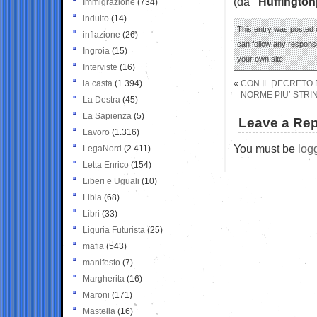
(da
“Huffington
Immigrazione
(734)
indulto
(14)
This entry was posted 
inflazione
(26)
can follow any response
Ingroia
(15)
your own site.
Interviste
(16)
la casta
(1.394)
«
CON IL DECRETO 
NORME PIU’ STRIN
La Destra
(45)
La Sapienza
(5)
Leave a Rep
Lavoro
(1.316)
You must be
log
LegaNord
(2.411)
Letta Enrico
(154)
Liberi e Uguali
(10)
Libia
(68)
Libri
(33)
Liguria Futurista
(25)
mafia
(543)
manifesto
(7)
Margherita
(16)
Maroni
(171)
Mastella
(16)