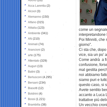
Aborto
(20)
Acca Larentia
(2)
Alcool
(3)
Alemanno
(150)
Alfano
(315)
Alitalia
(123)
come un segnale,
Ambiente
(341)
interpretandone 
AN
(210)
Poi Minniti, che s
giorno”.
Animali
(74)
Ci sta che, dopo
Arancioni
(2)
vice, sia un po’ a
arte
(175)
Come andrà a fin
Attentato
(329)
confusione, forse
Auguri
(13)
mal gestita perch
Batini
(3)
noi abbiamo fatto
Berlusconi
(4.295)
siamo puri e tutt
Bersani
(234)
questo caso, si s
Biasotti
(12)
Avete sentito ben
Boldrini
(4)
accanto a Luca Lo
Bossi
(1.221)
trattative più del
Un vecchio croni
Brambilla
(38)