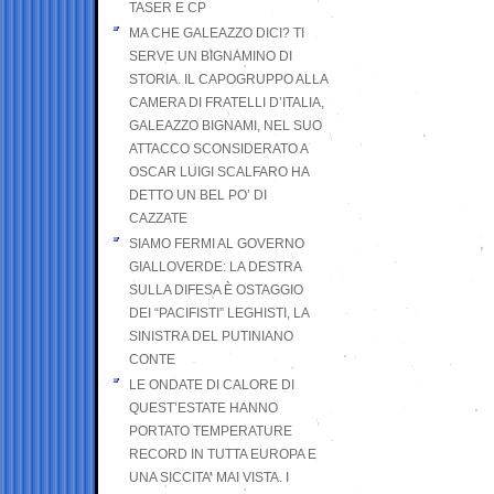
TASER E CP
MA CHE GALEAZZO DICI? TI
SERVE UN BIGNAMINO DI
STORIA. IL CAPOGRUPPO ALLA
CAMERA DI FRATELLI D’ITALIA,
GALEAZZO BIGNAMI, NEL SUO
ATTACCO SCONSIDERATO A
OSCAR LUIGI SCALFARO HA
DETTO UN BEL PO’ DI
CAZZATE
SIAMO FERMI AL GOVERNO
GIALLOVERDE: LA DESTRA
SULLA DIFESA È OSTAGGIO
DEI “PACIFISTI” LEGHISTI, LA
SINISTRA DEL PUTINIANO
CONTE
LE ONDATE DI CALORE DI
QUEST’ESTATE HANNO
PORTATO TEMPERATURE
RECORD IN TUTTA EUROPA E
UNA SICCITA’ MAI VISTA. I