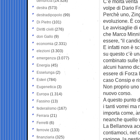
denuncia
(14.528)
C’è molta verità
volpe di Dario F
destra
(573)
Perchè uno, Zinga
destradipopolo
(99)
evoluzione. È c
Di Pietro
(101)
Le avvisaglie di
Diritti civili
(276)
che Marco Minniti
don Gallo
(9)
essere, “il candid
economia
(2.331)
E infatti non è s
elezioni
(3.303)
su questo c’è un
emergenza
(3.077)
combinato sulle 
Energia
(45)
alcuni hanno dic
Esselunga
(2)
essere di Forza I
caso Consip e ris
Esteri
(784)
Non proprio uno s
Eugenetica
(3)
nuovo corso.
Europa
(1.314)
A questo punto d
Fassino
(13)
i tanti vorrei m
federalismo
(167)
importa come, a
Ferrara
(21)
neanche quello v
Ferretti
(6)
La Bellanova acca
ferrovie
(133)
contiamoci, nel 
finanziaria
(325)
ragione, la gest