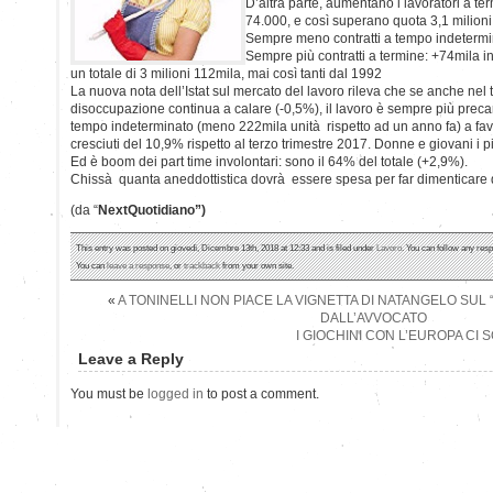
D’altra parte, aumentano i lavoratori a te
74.000, e così superano quota 3,1 milion
Sempre meno contratti a tempo indetermi
Sempre più contratti a termine: +74mila 
un totale di 3 milioni 112mila, mai così tanti dal 1992
La nuova nota dell’Istat sul mercato del lavoro rileva che se anche nel 
disoccupazione continua a calare (-0,5%), il lavoro è sempre più precari
tempo indeterminato (meno 222mila unità rispetto ad un anno fa) a fav
cresciuti del 10,9% rispetto al terzo trimestre 2017. Donne e giovani i pi
Ed è boom dei part time involontari: sono il 64% del totale (+2,9%).
Chissà quanta aneddottistica dovrà essere spesa per far dimenticare 
(da “
NextQuotidiano”)
This entry was posted on giovedì, Dicembre 13th, 2018 at 12:33 and is filed under
Lavoro
. You can follow any resp
You can
leave a response
, or
trackback
from your own site.
«
A TONINELLI NON PIACE LA VIGNETTA DI NATANGELO SUL 
DALL’AVVOCATO
I GIOCHINI CON L’EUROPA CI 
Leave a Reply
You must be
logged in
to post a comment.