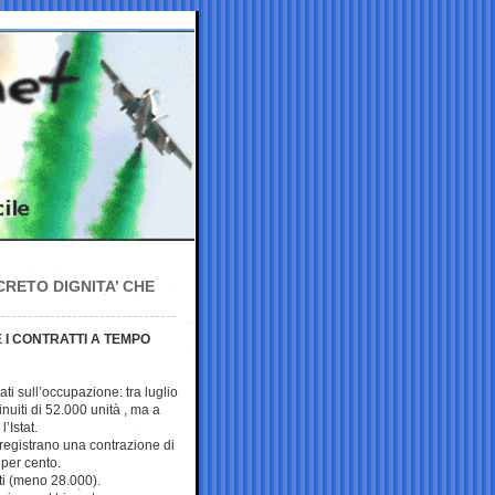
CRETO DIGNITA’ CHE
 I CONTRATTI A TEMPO
dati sull’occupazione: tra luglio
inuiti di 52.000 unità , ma a
l’Istat.
 registrano una contrazione di
 per cento.
ti (meno 28.000).