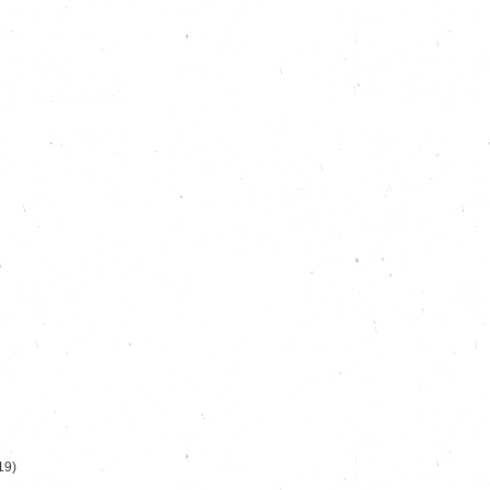
)
19)