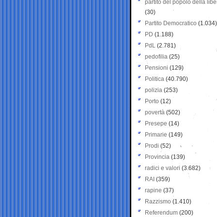
partito del popolo della libe
(30)
Partito Democratico
(1.034)
PD
(1.188)
PdL
(2.781)
pedofilia
(25)
Pensioni
(129)
Politica
(40.790)
polizia
(253)
Porto
(12)
povertà
(502)
Presepe
(14)
Primarie
(149)
Prodi
(52)
Provincia
(139)
radici e valori
(3.682)
RAI
(359)
rapine
(37)
Razzismo
(1.410)
Referendum
(200)