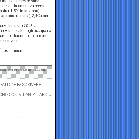
rmine: nel trimestre sono
i, toccando un nuovo record.
nato (-1,5% in un anno).
in appena tre mesi(+2,4%) per
terzo trimestre 2018 la
o visto il calo degli occupati a
ore dei dipendenti a termine
ù coinvolti
questi numeri.
onses to this entry through the
RSS 2.0
feed.
“FATTO” E FA SCRIVERE
SONO COSTATI 244 MILIARDI
»