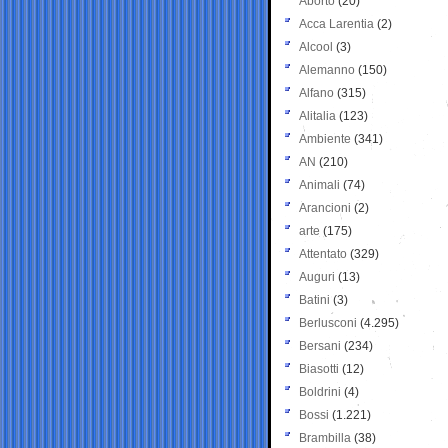
Aborto
(20)
Acca Larentia
(2)
Alcool
(3)
Alemanno
(150)
Alfano
(315)
Alitalia
(123)
Ambiente
(341)
AN
(210)
Animali
(74)
Arancioni
(2)
arte
(175)
Attentato
(329)
Auguri
(13)
Batini
(3)
Berlusconi
(4.295)
Bersani
(234)
Biasotti
(12)
Boldrini
(4)
Bossi
(1.221)
Brambilla
(38)