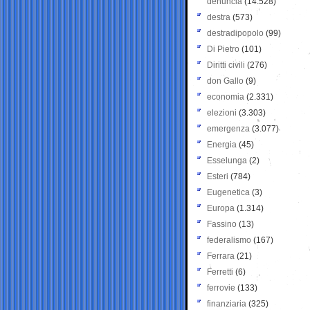
denuncia
(14.528)
destra
(573)
destradipopolo
(99)
Di Pietro
(101)
Diritti civili
(276)
don Gallo
(9)
economia
(2.331)
elezioni
(3.303)
emergenza
(3.077)
Energia
(45)
Esselunga
(2)
Esteri
(784)
Eugenetica
(3)
Europa
(1.314)
Fassino
(13)
federalismo
(167)
Ferrara
(21)
Ferretti
(6)
ferrovie
(133)
finanziaria
(325)