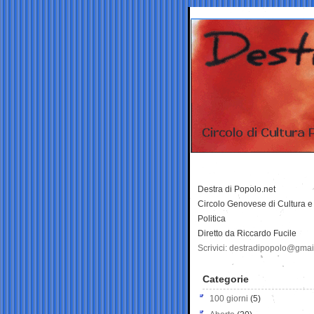
Destra di Popolo.net
Circolo Genovese di Cultura e
Politica
Diretto da Riccardo Fucile
Scrivici: destradipopolo@gma
Categorie
100 giorni
(5)