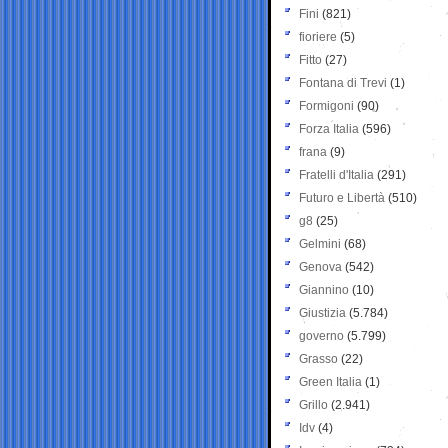
Fini
(821)
fioriere
(5)
Fitto
(27)
Fontana di Trevi
(1)
Formigoni
(90)
Forza Italia
(596)
frana
(9)
Fratelli d'Italia
(291)
Futuro e Libertà
(510)
g8
(25)
Gelmini
(68)
Genova
(542)
Giannino
(10)
Giustizia
(5.784)
governo
(5.799)
Grasso
(22)
Green Italia
(1)
Grillo
(2.941)
Idv
(4)