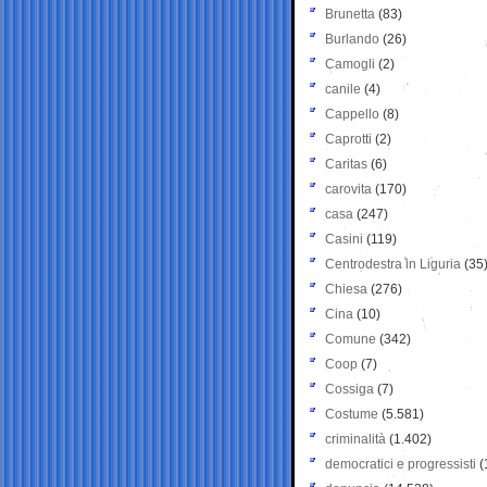
Brunetta
(83)
Burlando
(26)
Camogli
(2)
canile
(4)
Cappello
(8)
Caprotti
(2)
Caritas
(6)
carovita
(170)
casa
(247)
Casini
(119)
Centrodestra in Liguria
(35
Chiesa
(276)
Cina
(10)
Comune
(342)
Coop
(7)
Cossiga
(7)
Costume
(5.581)
criminalità
(1.402)
democratici e progressisti
(