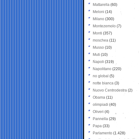
Mattarella
(60)
Meloni
(14)
Milano
(300)
Montezemolo
(7)
Monti
(357)
moschea
(11)
Musso
(10)
Muti
(10)
Napoli
(319)
Napolitano
(220)
no global
(5)
notte bianca
(3)
Nuovo Centrodestra
(2)
Obama
(11)
olimpiadi
(40)
Oliveri
(4)
Pannella
(29)
Papa
(33)
Parlamento
(1.428)