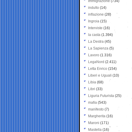
Immigrazione
(734)
indulto
(14)
inflazione
(26)
Ingroia
(15)
Interviste
(16)
la casta
(1.394)
La Destra
(45)
La Sapienza
(5)
Lavoro
(1.316)
LegaNord
(2.411)
Letta Enrico
(154)
Liberi e Uguali
(10)
Libia
(68)
Libri
(33)
Liguria Futurista
(25)
mafia
(543)
manifesto
(7)
Margherita
(16)
Maroni
(171)
Mastella
(16)