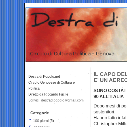
IL CAPO DE
Destra di Popolo.net
E’ UN AERE
Circolo Genovese di Cultura e
Politica
SONO COSTATI
Diretto da Riccardo Fucile
90 ALL’ITALIA
Scrivici: destradipopolo@gmail.com
Dopo mesi di pol
sostenitori.
Categorie
Hanno fatto infat
100 giorni
(5)
Christopher Miller