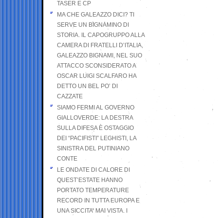
TASER E CP
MA CHE GALEAZZO DICI? TI
SERVE UN BIGNAMINO DI
STORIA. IL CAPOGRUPPO ALLA
CAMERA DI FRATELLI D’ITALIA,
GALEAZZO BIGNAMI, NEL SUO
ATTACCO SCONSIDERATO A
OSCAR LUIGI SCALFARO HA
DETTO UN BEL PO’ DI
CAZZATE
SIAMO FERMI AL GOVERNO
GIALLOVERDE: LA DESTRA
SULLA DIFESA È OSTAGGIO
DEI “PACIFISTI” LEGHISTI, LA
SINISTRA DEL PUTINIANO
CONTE
LE ONDATE DI CALORE DI
QUEST’ESTATE HANNO
PORTATO TEMPERATURE
RECORD IN TUTTA EUROPA E
UNA SICCITA’ MAI VISTA. I