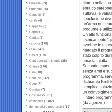
ritorno nella sua
Brunetta
(83)
ebraico sarebbero
Burlando
(26)
Tuttavia le valut
Camogli
(2)
conclusione dive
canile
(4)
un’arma nucleare
Cappello
(8)
produrne e utili
Caprotti
(2)
Un alto funziona
Caritas
(6)
tecnicamente “qu
carovita
(170)
avrebbe le risors
casa
(247)
ritardato il pro
stato colpito dur
Casini
(119)
rimasta intatta.
Centrodestra in Liguria
(35)
Secondo esperti 
Chiesa
(276)
senza armi e sup
Cina
(10)
programma, serv
Comune
(342)
dichiarato Brett
Coop
(7)
semplice soluzio
Cossiga
(7)
un coinvolgiment
Costume
(5.581)
l’intero program
criminalità
(1.402)
(da agenzie)
democratici e progressisti
(19)