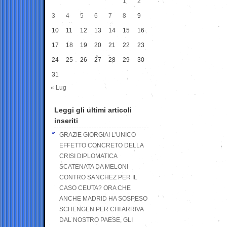
1
2
3
4
5
6
7
8
9
10
11
12
13
14
15
16
17
18
19
20
21
22
23
24
25
26
27
28
29
30
31
« Lug
Leggi gli ultimi articoli
inseriti
GRAZIE GIORGIA! L’UNICO
EFFETTO CONCRETO DELLA
CRISI DIPLOMATICA
SCATENATA DA MELONI
CONTRO SANCHEZ PER IL
CASO CEUTA? ORA CHE
ANCHE MADRID HA SOSPESO
SCHENGEN PER CHI ARRIVA
DAL NOSTRO PAESE, GLI