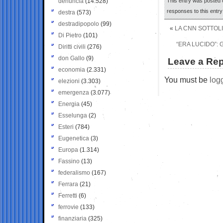
denuncia
(14.528)
This entry was posted 
responses to this entr
destra
(573)
destradipopolo
(99)
«
LA CNN SOTTOL
Di Pietro
(101)
“ERA LUCIDO”: 
Diritti civili
(276)
don Gallo
(9)
Leave a Rep
economia
(2.331)
You must be
log
elezioni
(3.303)
emergenza
(3.077)
Energia
(45)
Esselunga
(2)
Esteri
(784)
Eugenetica
(3)
Europa
(1.314)
Fassino
(13)
federalismo
(167)
Ferrara
(21)
Ferretti
(6)
ferrovie
(133)
finanziaria
(325)