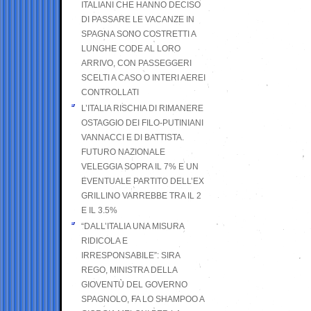
ITALIANI CHE HANNO DECISO
DI PASSARE LE VACANZE IN
SPAGNA SONO COSTRETTI A
LUNGHE CODE AL LORO
ARRIVO, CON PASSEGGERI
SCELTI A CASO O INTERI AEREI
CONTROLLATI
L’ITALIA RISCHIA DI RIMANERE
OSTAGGIO DEI FILO-PUTINIANI
VANNACCI E DI BATTISTA.
FUTURO NAZIONALE
VELEGGIA SOPRA IL 7% E UN
EVENTUALE PARTITO DELL’EX
GRILLINO VARREBBE TRA IL 2
E IL 3.5%
“DALL’ITALIA UNA MISURA
RIDICOLA E
IRRESPONSABILE”: SIRA
REGO, MINISTRA DELLA
GIOVENTÙ DEL GOVERNO
SPAGNOLO, FA LO SHAMPOO A