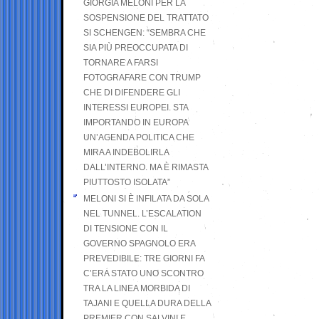
GIORGIA MELONI PER LA
SOSPENSIONE DEL TRATTATO
SI SCHENGEN: “SEMBRA CHE
SIA PIÙ PREOCCUPATA DI
TORNARE A FARSI
FOTOGRAFARE CON TRUMP
CHE DI DIFENDERE GLI
INTERESSI EUROPEI. STA
IMPORTANDO IN EUROPA
UN’AGENDA POLITICA CHE
MIRA A INDEBOLIRLA
DALL’INTERNO. MA È RIMASTA
PIUTTOSTO ISOLATA”
MELONI SI È INFILATA DA SOLA
NEL TUNNEL. L’ESCALATION
DI TENSIONE CON IL
GOVERNO SPAGNOLO ERA
PREVEDIBILE: TRE GIORNI FA
C’ERA STATO UNO SCONTRO
TRA LA LINEA MORBIDA DI
TAJANI E QUELLA DURA DELLA
PREMIER CON SALVINI E