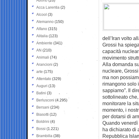
Aborto
(20)
Acca Larentia
(2)
Alcool
(3)
Alemanno
(150)
Alfano
(315)
Alitalia
(123)
dell’Iran volto a
Ambiente
(341)
Grossi ha spiegat
AN
(210)
capacità nuclear
movimento strutt
Animali
(74)
Alla domanda sul
Arancioni
(2)
nucleare, Grossi
arte
(175)
ma non possiamo 
Attentato
(329)
rimangono solo ip
Auguri
(13)
sappiamo”. Il dir
Batini
(3)
sottolineato che
Berlusconi
(4.295)
monitorare la sit
Bersani
(234)
momento, i nostr
Biasotti
(12)
per dotarsi di arm
Boldrini
(4)
Quando venerdì sc
Bossi
(1.221)
ha dichiarato di 
Repubblica Islam
Brambilla
(38)