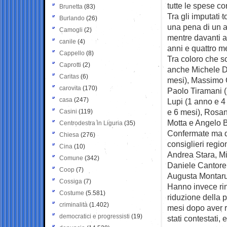
tutte le spese co
Brunetta
(83)
Tra gli imputati 
Burlando
(26)
una pena di un a
Camogli
(2)
mentre davanti a
canile
(4)
anni e quattro m
Cappello
(8)
Tra coloro che s
Caprotti
(2)
anche Michele De
Caritas
(6)
mesi), Massimo G
carovita
(170)
Paolo Tiramani (
casa
(247)
Lupi (1 anno e 4
e 6 mesi), Rosa
Casini
(119)
Motta e Angelo B
Centrodestra in Liguria
(35)
Confermate ma di
Chiesa
(276)
consiglieri regio
Cina
(10)
Andrea Stara, M
Comune
(342)
Daniele Cantore 
Coop
(7)
Augusta Montarul
Cossiga
(7)
Hanno invece rin
Costume
(5.581)
riduzione della 
criminalità
(1.402)
mesi dopo aver r
democratici e progressisti
(19)
stati contestati