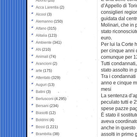
Aborto
(20)
d’Appello di Tor
Acca Larentia
(2)
consiglieri regio
Alcool
(3)
guidata dal cent
Alemanno
(150)
Molinari, che in 
Alfano
(315)
stato riconosciu
Alitalia
(123)
euro.
Ambiente
(341)
Per lui la Corte 
AN
(210)
per cinque anni 
comunque per 1
Animali
(74)
Tutti condannati
Arancioni
(2)
stato assolto in 
arte
(175)
Tra i condannati 
Attentato
(329)
anno e cinque mes
Auguri
(13)
mesi
Batini
(3)
La sentenza d’a
Berlusconi
(4.295)
peculato tutti e 2
Bersani
(234)
spese pazze paga
Biasotti
(12)
È stato il sosti
Boldrini
(4)
aveva coordinato
Bossi
(1.221)
anche in questo 
assolti in primo
Brambilla
(38)