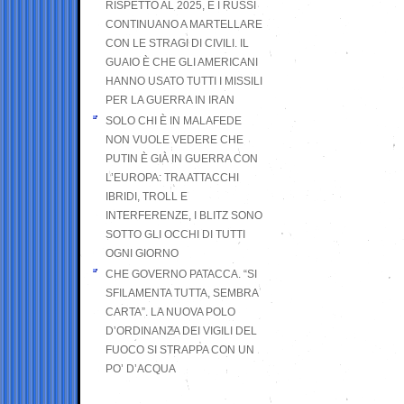
RISPETTO AL 2025, E I RUSSI
CONTINUANO A MARTELLARE
CON LE STRAGI DI CIVILI. IL
GUAIO È CHE GLI AMERICANI
HANNO USATO TUTTI I MISSILI
PER LA GUERRA IN IRAN
SOLO CHI È IN MALAFEDE
NON VUOLE VEDERE CHE
PUTIN È GIÀ IN GUERRA CON
L’EUROPA: TRA ATTACCHI
IBRIDI, TROLL E
INTERFERENZE, I BLITZ SONO
SOTTO GLI OCCHI DI TUTTI
OGNI GIORNO
CHE GOVERNO PATACCA. “SI
SFILAMENTA TUTTA, SEMBRA
CARTA”. LA NUOVA POLO
D’ORDINANZA DEI VIGILI DEL
FUOCO SI STRAPPA CON UN
PO’ D’ACQUA