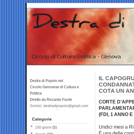
IL CAPOGR
Destra di Popolo.net
CONDANNATO
Circolo Genovese di Cultura e
COTA UN AN
Politica
Diretto da Riccardo Fucile
CORTE D’APPE
Scrivici: destradipopolo@gmail.com
PARLAMENTARI
(FDI, 1 ANNO E
Categorie
Undici mesi a Ri
100 giorni
(5)
È una delle
cond