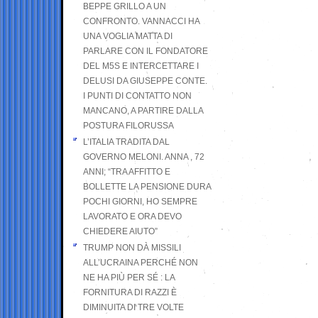
BEPPE GRILLO A UN
CONFRONTO. VANNACCI HA
UNA VOGLIA MATTA DI
PARLARE CON IL FONDATORE
DEL M5S E INTERCETTARE I
DELUSI DA GIUSEPPE CONTE.
I PUNTI DI CONTATTO NON
MANCANO, A PARTIRE DALLA
POSTURA FILORUSSA
L’ITALIA TRADITA DAL
GOVERNO MELONI. ANNA , 72
ANNI; “TRA AFFITTO E
BOLLETTE LA PENSIONE DURA
POCHI GIORNI, HO SEMPRE
LAVORATO E ORA DEVO
CHIEDERE AIUTO”
TRUMP NON DÀ MISSILI
ALL’UCRAINA PERCHÉ NON
NE HA PIÙ PER SÉ : LA
FORNITURA DI RAZZI È
DIMINUITA DI TRE VOLTE