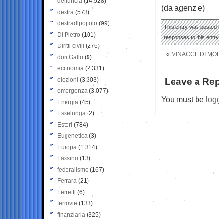
denuncia
(14.528)
(da agenzie)
destra
(573)
destradipopolo
(99)
This entry was posted o
Di Pietro
(101)
responses to this entr
Diritti civili
(276)
«
MINACCE DI MOR
don Gallo
(9)
economia
(2.331)
elezioni
(3.303)
Leave a Rep
emergenza
(3.077)
You must be
log
Energia
(45)
Esselunga
(2)
Esteri
(784)
Eugenetica
(3)
Europa
(1.314)
Fassino
(13)
federalismo
(167)
Ferrara
(21)
Ferretti
(6)
ferrovie
(133)
finanziaria
(325)