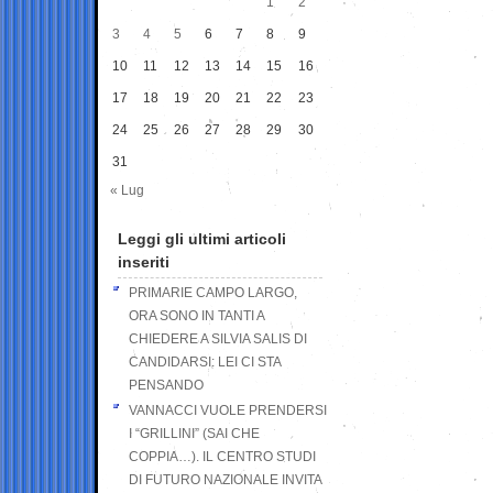
1
2
3
4
5
6
7
8
9
10
11
12
13
14
15
16
17
18
19
20
21
22
23
24
25
26
27
28
29
30
31
« Lug
Leggi gli ultimi articoli
inseriti
PRIMARIE CAMPO LARGO,
ORA SONO IN TANTI A
CHIEDERE A SILVIA SALIS DI
CANDIDARSI: LEI CI STA
PENSANDO
VANNACCI VUOLE PRENDERSI
I “GRILLINI” (SAI CHE
COPPIA…). IL CENTRO STUDI
DI FUTURO NAZIONALE INVITA