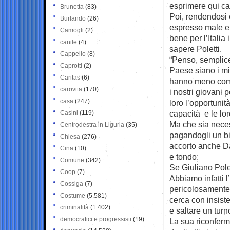
esprimere qui ca
Brunetta
(83)
Poi, rendendosi 
Burlando
(26)
espresso male e
Camogli
(2)
bene per l’Italia 
canile
(4)
sapere Poletti.
Cappello
(8)
“Penso, semplice
Caprotti
(2)
Paese siano i mig
Caritas
(6)
hanno meno compe
carovita
(170)
i nostri giovani
casa
(247)
loro l’opportunit
capacità e le lor
Casini
(119)
Ma che sia necess
Centrodestra in Liguria
(35)
pagandogli un bi
Chiesa
(276)
accorto anche Da
Cina
(10)
e tondo:
Comune
(342)
Se Giuliano Polet
Coop
(7)
Abbiamo infatti l
Cossiga
(7)
pericolosamente 
Costume
(5.581)
cerca con insiste
criminalità
(1.402)
e saltare un turn
democratici e progressisti
(19)
La sua riconferma