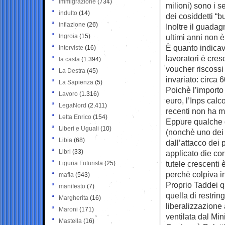
Immigrazione
(734)
milioni) sono i s
indulto
(14)
dei cosiddetti “b
inflazione
(26)
Inoltre il guadag
Ingroia
(15)
ultimi anni non è
È quanto indicav
Interviste
(16)
lavoratori è cre
la casta
(1.394)
voucher riscossi
La Destra
(45)
invariato: circa 
La Sapienza
(5)
Poichè l’importo 
Lavoro
(1.316)
euro, l’Inps cal
LegaNord
(2.411)
recenti non ha m
Letta Enrico
(154)
Eppure qualche g
Liberi e Uguali
(10)
(nonchè uno dei 
Libia
(68)
dall’attacco dei
Libri
(33)
applicato die cor
tutele crescenti 
Liguria Futurista
(25)
perchè colpiva in
mafia
(543)
Proprio Taddei 
manifesto
(7)
quella di restri
Margherita
(16)
liberalizzazione 
Maroni
(171)
ventilata dal Min
Mastella
(16)