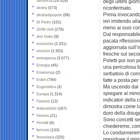
denuncia
(14.528)
degli ultimi gior
riconfermato.
destra
(573)
Prima invocando l
destradipopolo
(99)
ieri irridendo all
Di Pietro
(101)
meno ai suoi com
Diritti civili
(276)
Dal responsabile 
don Gallo
(9)
pacata riflessio
economia
(2.331)
aggiornata sull’i
elezioni
(3.303)
fresche sul seco
emergenza
(3.077)
Poletti poi non p
Energia
(45)
una pericolosa f
Esselunga
(2)
serbatoio di con
fatte a posta per
Esteri
(784)
Ma uscendo dal 
Eugenetica
(3)
spiegare al minis
Europa
(1.314)
indicatori della c
Fassino
(13)
dimostra come la
federalismo
(167)
duro della disug
Ferrara
(21)
Sono concetti se
Ferretti
(6)
chiederemo, come 
ferrovie
(133)
Lo condanneremm
finanziaria
(325)
presidiare il mini