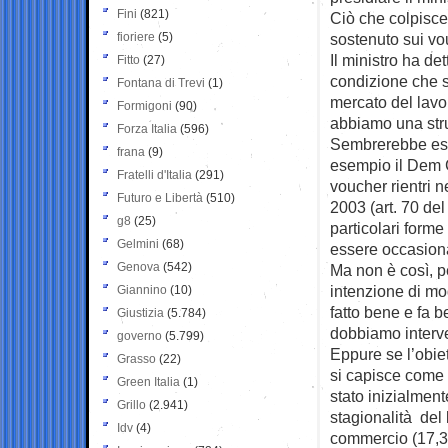
Fini
(821)
Ciò che colpisce 
fioriere
(5)
sostenuto sui vo
Il ministro ha d
Fitto
(27)
condizione che s
Fontana di Trevi
(1)
mercato del lavo
Formigoni
(90)
abbiamo una str
Forza Italia
(596)
Sembrerebbe ess
frana
(9)
esempio il Dem 
Fratelli d'Italia
(291)
voucher rientri n
Futuro e Libertà
(510)
2003 (art. 70 del
g8
(25)
particolari forme
Gelmini
(68)
essere occasional
Genova
(542)
Ma non è così, p
intenzione di mo
Giannino
(10)
fatto bene e fa b
Giustizia
(5.784)
dobbiamo interve
governo
(5.799)
Eppure se l’obiet
Grasso
(22)
si capisce come m
Green Italia
(1)
stato inizialmente
Grillo
(2.941)
stagionalità del
Idv
(4)
commercio (17,3 m