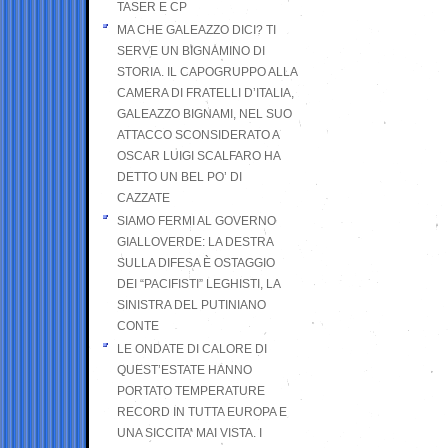
TASER E CP
MA CHE GALEAZZO DICI? TI
SERVE UN BIGNAMINO DI
STORIA. IL CAPOGRUPPO ALLA
CAMERA DI FRATELLI D’ITALIA,
GALEAZZO BIGNAMI, NEL SUO
ATTACCO SCONSIDERATO A
OSCAR LUIGI SCALFARO HA
DETTO UN BEL PO’ DI
CAZZATE
SIAMO FERMI AL GOVERNO
GIALLOVERDE: LA DESTRA
SULLA DIFESA È OSTAGGIO
DEI “PACIFISTI” LEGHISTI, LA
SINISTRA DEL PUTINIANO
CONTE
LE ONDATE DI CALORE DI
QUEST’ESTATE HANNO
PORTATO TEMPERATURE
RECORD IN TUTTA EUROPA E
UNA SICCITA’ MAI VISTA. I