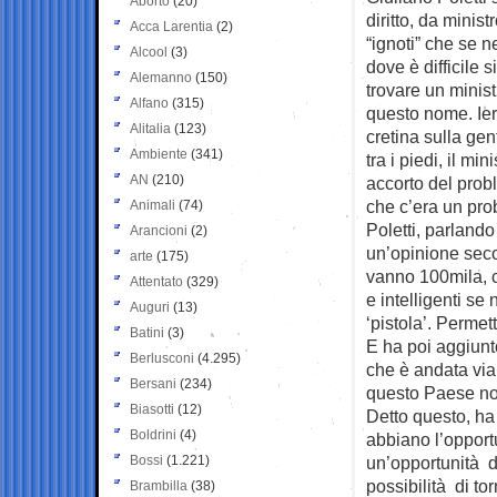
Aborto
(20)
diritto, da minist
Acca Larentia
(2)
“ignoti” che se 
Alcool
(3)
dove è difficile 
Alemanno
(150)
trovare un minis
Alfano
(315)
questo nome. Ieri 
Alitalia
(123)
cretina sulla ge
Ambiente
(341)
tra i piedi, il m
AN
(210)
accorto del prob
che c’era un prob
Animali
(74)
Poletti, parlando
Arancioni
(2)
un’opinione seco
arte
(175)
vanno 100mila, c
Attentato
(329)
e intelligenti se
Auguri
(13)
‘pistola’. Permet
Batini
(3)
E ha poi aggiunt
Berlusconi
(4.295)
che è andata via
Bersani
(234)
questo Paese non 
Biasotti
(12)
Detto questo, ha 
Boldrini
(4)
abbiano l’opport
Bossi
(1.221)
un’opportunità d
possibilità di to
Brambilla
(38)