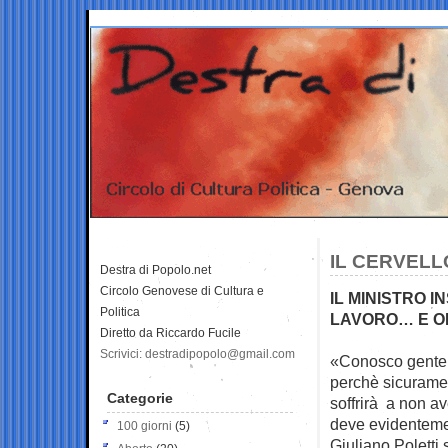
IL CERVELL
Destra di Popolo.net
Circolo Genovese di Cultura e
IL MINISTRO I
Politica
LAVORO… E O
Diretto da Riccardo Fucile
Scrivici: destradipopolo@gmail.com
«Conosco gente 
perchè sicurame
Categorie
soffrirà a non ave
deve evidentem
100 giorni
(5)
Giuliano Poletti 