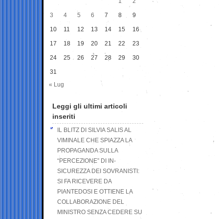
1
2
3
4
5
6
7
8
9
10
11
12
13
14
15
16
17
18
19
20
21
22
23
24
25
26
27
28
29
30
31
« Lug
Leggi gli ultimi articoli
inseriti
IL BLITZ DI SILVIA SALIS AL
VIMINALE CHE SPIAZZA LA
PROPAGANDA SULLA
“PERCEZIONE” DI IN-
SICUREZZA DEI SOVRANISTI:
SI FA RICEVERE DA
PIANTEDOSI E OTTIENE LA
COLLABORAZIONE DEL
MINISTRO SENZA CEDERE SU