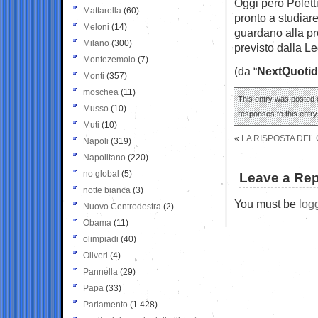
Oggi però Poletti
Mattarella
(60)
pronto a studiare
Meloni
(14)
guardano alla p
Milano
(300)
previsto dalla L
Montezemolo
(7)
(da “
NextQuotid
Monti
(357)
moschea
(11)
This entry was posted 
Musso
(10)
responses to this entr
Muti
(10)
«
LA RISPOSTA DEL
Napoli
(319)
Napolitano
(220)
no global
(5)
Leave a Rep
notte bianca
(3)
You must be
log
Nuovo Centrodestra
(2)
Obama
(11)
olimpiadi
(40)
Oliveri
(4)
Pannella
(29)
Papa
(33)
Parlamento
(1.428)