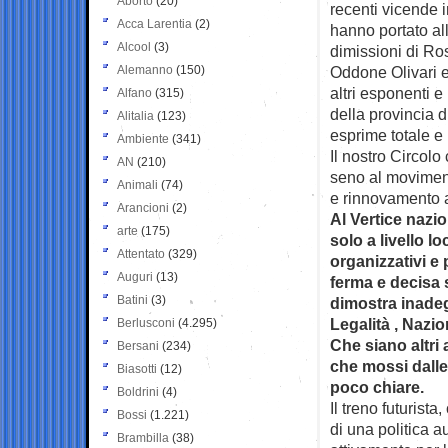
Aborto
(20)
recenti vicende 
Acca Larentia
(2)
hanno portato al
Alcool
(3)
dimissioni di Ro
Alemanno
(150)
Oddone Olivari e
altri esponenti e 
Alfano
(315)
della provincia 
Alitalia
(123)
esprime totale e
Ambiente
(341)
Il nostro Circolo
AN
(210)
seno al movimento
Animali
(74)
e rinnovamento a
Arancioni
(2)
Al Vertice nazi
arte
(175)
solo a livello l
Attentato
(329)
organizzativi e 
Auguri
(13)
ferma e decisa s
Batini
(3)
dimostra inadegu
Legalità , Nazio
Berlusconi
(4.295)
Che siano altri
Bersani
(234)
che mossi dalle 
Biasotti
(12)
poco chiare.
Boldrini
(4)
Il treno futurist
Bossi
(1.221)
di una politica 
Brambilla
(38)