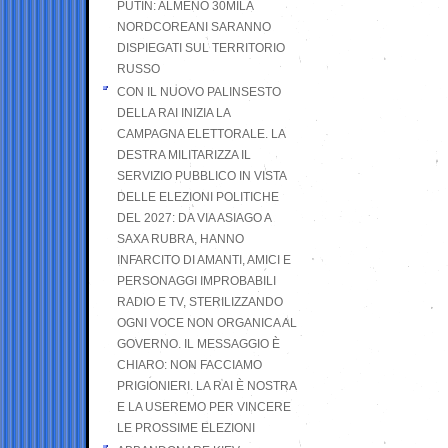
PUTIN: ALMENO 30MILA
NORDCOREANI SARANNO
DISPIEGATI SUL TERRITORIO
RUSSO
CON IL NUOVO PALINSESTO
DELLA RAI INIZIA LA
CAMPAGNA ELETTORALE. LA
DESTRA MILITARIZZA IL
SERVIZIO PUBBLICO IN VISTA
DELLE ELEZIONI POLITICHE
DEL 2027: DA VIA ASIAGO A
SAXA RUBRA, HANNO
INFARCITO DI AMANTI, AMICI E
PERSONAGGI IMPROBABILI
RADIO E TV, STERILIZZANDO
OGNI VOCE NON ORGANICA AL
GOVERNO. IL MESSAGGIO È
CHIARO: NON FACCIAMO
PRIGIONIERI. LA RAI È NOSTRA
E LA USEREMO PER VINCERE
LE PROSSIME ELEZIONI