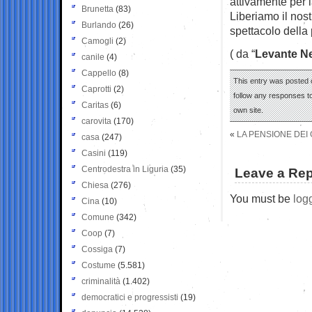
attivamente per 
Brunetta
(83)
Liberiamo il nost
Burlando
(26)
spettacolo della 
Camogli
(2)
( da “
Levante N
canile
(4)
Cappello
(8)
This entry was posted o
Caprotti
(2)
follow any responses to
Caritas
(6)
own site.
carovita
(170)
«
LA PENSIONE DEI 
casa
(247)
Casini
(119)
Centrodestra in Liguria
(35)
Leave a Rep
Chiesa
(276)
You must be
log
Cina
(10)
Comune
(342)
Coop
(7)
Cossiga
(7)
Costume
(5.581)
criminalità
(1.402)
democratici e progressisti
(19)