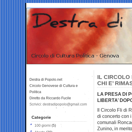
IL CIRCOLO
Destra di Popolo.net
CHI E’ RIMA
Circolo Genovese di Cultura e
Politica
LA PRESA DI 
Diretto da Riccardo Fucile
LIBERTA’ DOPO
Scrivici: destradipopolo@gmail.com
Il Circolo Fli di
di concerto con 
Categorie
comunali Roncag
100 giorni
(5)
Zunino, in merito