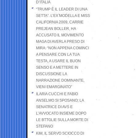
D’ITALIA
“TRUMP È IL LEADER DI UNA
SETTA”. L’EX MODELLA E MISS
CALIFORNIA 2009, CARRIE
PREJEAN BOLLER, HA
ACCUSATO IL MOVIMENTO
MAGA DI AVERLA PRESO DI
MIRA: “NON APPENA COMINCI
A PENSARE CON LA TUA
TESTA, A USARE IL BUON
SENSO E A METTERE IN
DISCUSSIONE LA
NARRAZIONE DOMINANTE,
VIENI EMARGINATO”
ILARIA CUCCHI E FABIO
ANSELMO SI SPOSANO; LA
SENATRICE DI AVS E
L’AVVOCATO INSIEME DOPO
LE BTTGLIE SULLA MORTE DI
STEFANO
KIM, IL SERVO SCIOCCO DI