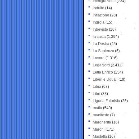
Immigrazione
(734)
indulto
(14)
inflazione
(26)
Ingroia
(15)
Interviste
(16)
la casta
(1.394)
La Destra
(45)
La Sapienza
(5)
Lavoro
(1.316)
LegaNord
(2.411)
Letta Enrico
(154)
Liberi e Uguali
(10)
Libia
(68)
Libri
(33)
Liguria Futurista
(25)
mafia
(543)
manifesto
(7)
Margherita
(16)
Maroni
(171)
Mastella
(16)