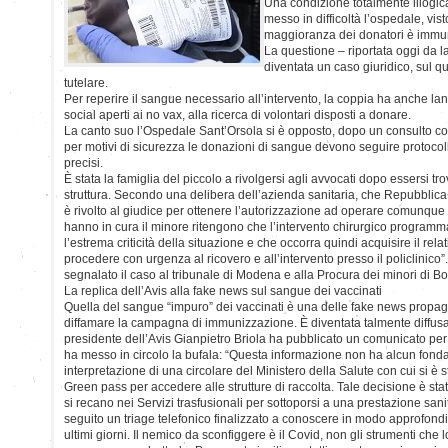
Una condizione totalmente illogica
messo in difficoltà l’ospedale, vis
maggioranza dei donatori è immuni
La questione – riportata oggi da 
diventata un caso giuridico, sul q
tutelare.
Per reperire il sangue necessario all’intervento, la coppia ha anche lanc
social aperti ai no vax, alla ricerca di volontari disposti a donare.
La canto suo l’Ospedale Sant’Orsola si è opposto, dopo un consulto col
per motivi di sicurezza le donazioni di sangue devono seguire protocolli
precisi.
È stata la famiglia del piccolo a rivolgersi agli avvocati dopo essersi trova
struttura. Secondo una delibera dell’azienda sanitaria, che Repubblica 
è rivolto al giudice per ottenere l’autorizzazione ad operare comunque i
hanno in cura il minore ritengono che l’intervento chirurgico programma
l’estrema criticità della situazione e che occorra quindi acquisire il rela
procedere con urgenza al ricovero e all’intervento presso il policlinico”.
segnalato il caso al tribunale di Modena e alla Procura dei minori di B
La replica dell’Avis alla fake news sul sangue dei vaccinati
Quella del sangue “impuro” dei vaccinati è una delle fake news propa
diffamare la campagna di immunizzazione. È diventata talmente diffus
presidente dell’Avis Gianpietro Briola ha pubblicato un comunicato per
ha messo in circolo la bufala: “Questa informazione non ha alcun fon
interpretazione di una circolare del Ministero della Salute con cui si è s
Green pass per accedere alle strutture di raccolta. Tale decisione è sta
si recano nei Servizi trasfusionali per sottoporsi a una prestazione sani
seguito un triage telefonico finalizzato a conoscere in modo approfondito 
ultimi giorni. Il nemico da sconfiggere è il Covid, non gli strumenti che l