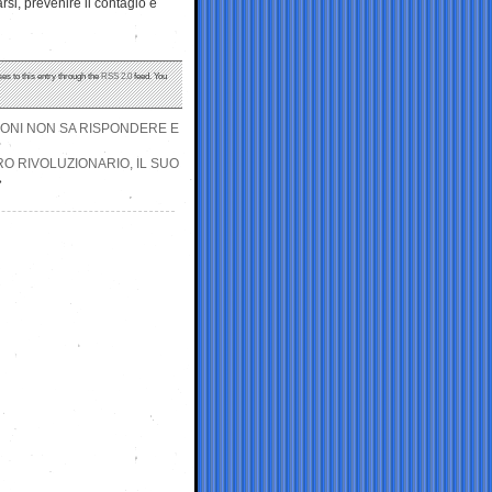
rsi, prevenire il contagio e
es to this entry through the
RSS 2.0
feed. You
LONI NON SA RISPONDERE E
RO RIVOLUZIONARIO, IL SUO
»