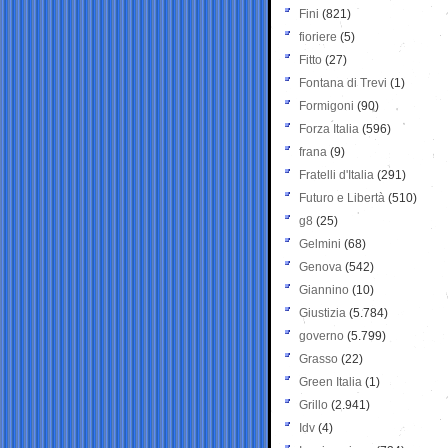
Fini
(821)
fioriere
(5)
Fitto
(27)
Fontana di Trevi
(1)
Formigoni
(90)
Forza Italia
(596)
frana
(9)
Fratelli d'Italia
(291)
Futuro e Libertà
(510)
g8
(25)
Gelmini
(68)
Genova
(542)
Giannino
(10)
Giustizia
(5.784)
governo
(5.799)
Grasso
(22)
Green Italia
(1)
Grillo
(2.941)
Idv
(4)