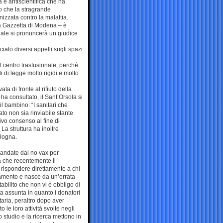
 e antiscientifica che ha
to che la stragrande
zzata contro la malattia.
la Gazzetta di Modena – è
uale si pronuncerà un giudice
iato diversi appelli sugli spazi
 centro trasfusionale, perché
 di legge molto rigidi e molto
ta di fronte al rifiuto della
ha consultato, il Sant’Orsola si
l bambino: “I sanitari che
to non sia rinviabile stante
tivo consenso al fine di
 La struttura ha inoltre
ologna.
gandate dai no vax per
a che recentemente il
 rispondere direttamente a chi
damento e nasce da un’errata
tabilito che non vi è obbligo di
ta assunta in quanto i donatori
taria, peraltro dopo aver
le loro attività svolte negli
o studio e la ricerca mettono in