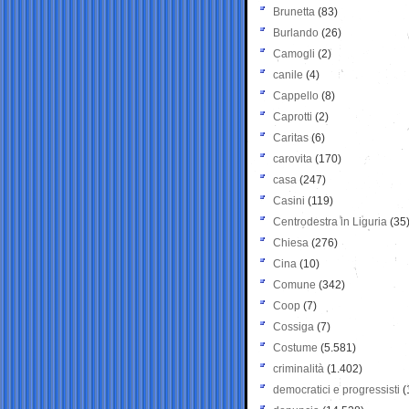
Brunetta
(83)
Burlando
(26)
Camogli
(2)
canile
(4)
Cappello
(8)
Caprotti
(2)
Caritas
(6)
carovita
(170)
casa
(247)
Casini
(119)
Centrodestra in Liguria
(35
Chiesa
(276)
Cina
(10)
Comune
(342)
Coop
(7)
Cossiga
(7)
Costume
(5.581)
criminalità
(1.402)
democratici e progressisti
(