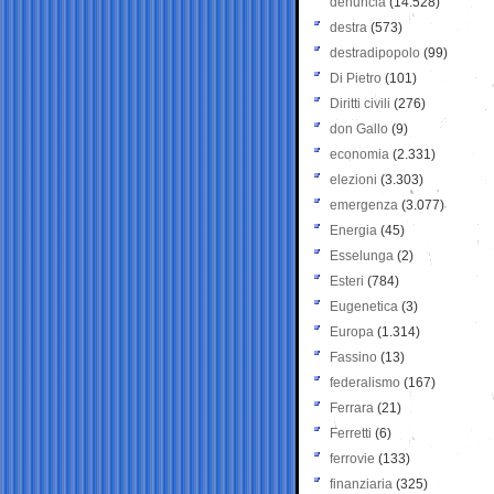
denuncia
(14.528)
destra
(573)
destradipopolo
(99)
Di Pietro
(101)
Diritti civili
(276)
don Gallo
(9)
economia
(2.331)
elezioni
(3.303)
emergenza
(3.077)
Energia
(45)
Esselunga
(2)
Esteri
(784)
Eugenetica
(3)
Europa
(1.314)
Fassino
(13)
federalismo
(167)
Ferrara
(21)
Ferretti
(6)
ferrovie
(133)
finanziaria
(325)