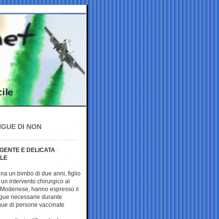
NGUE DI NON
GENTE E DELICATA
ALE
na un bimbo di due anni, figlio
un intervento chirurgico al
del Modenese, hanno espresso il
sangue necessarie durante
gue di persone vaccinate