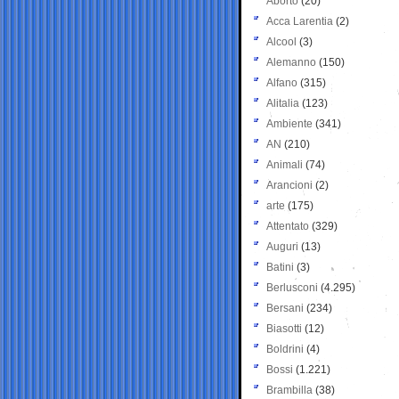
Aborto
(20)
Acca Larentia
(2)
Alcool
(3)
Alemanno
(150)
Alfano
(315)
Alitalia
(123)
Ambiente
(341)
AN
(210)
Animali
(74)
Arancioni
(2)
arte
(175)
Attentato
(329)
Auguri
(13)
Batini
(3)
Berlusconi
(4.295)
Bersani
(234)
Biasotti
(12)
Boldrini
(4)
Bossi
(1.221)
Brambilla
(38)