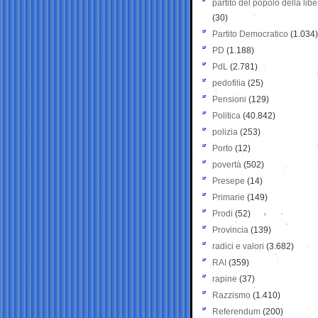
partito del popolo della libe
(30)
Partito Democratico
(1.034)
PD
(1.188)
PdL
(2.781)
pedofilia
(25)
Pensioni
(129)
Politica
(40.842)
polizia
(253)
Porto
(12)
povertà
(502)
Presepe
(14)
Primarie
(149)
Prodi
(52)
Provincia
(139)
radici e valori
(3.682)
RAI
(359)
rapine
(37)
Razzismo
(1.410)
Referendum
(200)