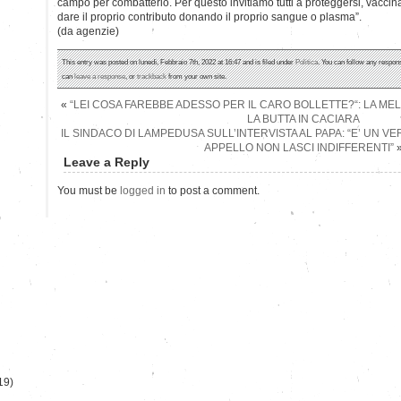
campo per combatterlo. Per questo invitiamo tutti a proteggersi, vaccina
dare il proprio contributo donando il proprio sangue o plasma”.
(da agenzie)
This entry was posted on lunedì, Febbraio 7th, 2022 at 16:47 and is filed under
Politica
. You can follow any respons
can
leave a response
, or
trackback
from your own site.
«
“LEI COSA FAREBBE ADESSO PER IL CARO BOLLETTE?“: LA ME
LA BUTTA IN CACIARA
IL SINDACO DI LAMPEDUSA SULL’INTERVISTA AL PAPA: “E’ UN VE
APPELLO NON LASCI INDIFFERENTI”
Leave a Reply
You must be
logged in
to post a comment.
)
19)