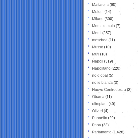
Mattarella
(60)
Meloni
(14)
Milano
(300)
Montezemolo
(7)
Monti
(357)
moschea
(11)
Musso
(10)
Muti
(10)
Napoli
(319)
Napolitano
(220)
no global
(5)
notte bianca
(3)
Nuovo Centrodestra
(2)
Obama
(11)
olimpiadi
(40)
Oliveri
(4)
Pannella
(29)
Papa
(33)
Parlamento
(1.428)