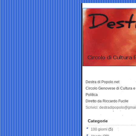
Destra di Popolo.net
Circolo Genovese di Cultura e
Politica
Diretto da Riccardo Fucile
Scrivici: destradipopolo@gma
Categorie
100 giorni
(5)