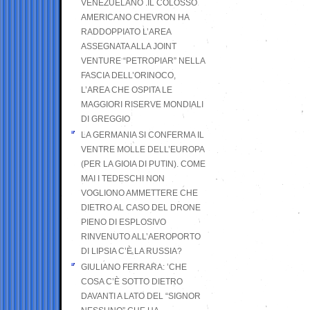
VENEZUELANO .IL COLOSSO
AMERICANO CHEVRON HA
RADDOPPIATO L’AREA
ASSEGNATA ALLA JOINT
VENTURE “PETROPIAR” NELLA
FASCIA DELL’ORINOCO,
L’AREA CHE OSPITA LE
MAGGIORI RISERVE MONDIALI
DI GREGGIO
LA GERMANIA SI CONFERMA IL
VENTRE MOLLE DELL’EUROPA
(PER LA GIOIA DI PUTIN). COME
MAI I TEDESCHI NON
VOGLIONO AMMETTERE CHE
DIETRO AL CASO DEL DRONE
PIENO DI ESPLOSIVO
RINVENUTO ALL’AEROPORTO
DI LIPSIA C’È LA RUSSIA?
GIULIANO FERRARA: ’CHE
COSA C’È SOTTO DIETRO
DAVANTI A LATO DEL “SIGNOR