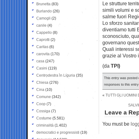
Le strutture terri
Brunetta
(83)
simili volumi e s
Burlando
(26)
salme fuori Regi
Camogli
(2)
Lo sforzo sanita
canile
(4)
diventiamo tutti 
Cappello
(8)
sconosciuto, qua
Caprotti
(2)
governano questa 
Caritas
(6)
Quali interessi s
carovita
(170)
grazie al Vostro 
casa
(247)
(da
TPI)
Casini
(119)
Centrodestra in Liguria
(35)
This entry was posted o
Chiesa
(276)
responses to this entr
Cina
(10)
«
TUTTI GLI UOMINI
Comune
(342)
Coop
(7)
SALVI
Cossiga
(7)
Leave a Rep
Costume
(5.581)
You must be
log
criminalità
(1.402)
democratici e progressisti
(19)