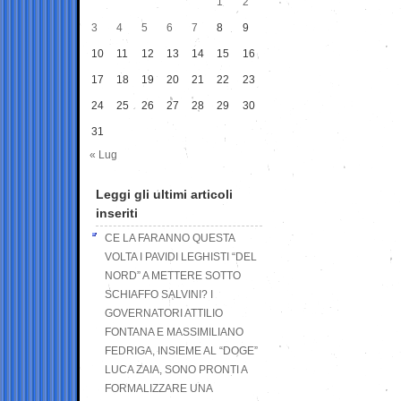
1
2
3
4
5
6
7
8
9
10
11
12
13
14
15
16
17
18
19
20
21
22
23
24
25
26
27
28
29
30
31
« Lug
Leggi gli ultimi articoli
inseriti
CE LA FARANNO QUESTA
VOLTA I PAVIDI LEGHISTI “DEL
NORD” A METTERE SOTTO
SCHIAFFO SALVINI? I
GOVERNATORI ATTILIO
FONTANA E MASSIMILIANO
FEDRIGA, INSIEME AL “DOGE”
LUCA ZAIA, SONO PRONTI A
FORMALIZZARE UNA