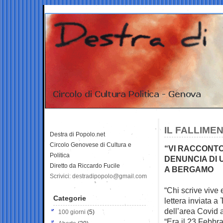
IL FALLIME
Destra di Popolo.net
Circolo Genovese di Cultura e
“VI RACCONTO
Politica
DENUNCIA DI 
Diretto da Riccardo Fucile
A BERGAMO
Scrivici: destradipopolo@gmail.com
“Chi scrive vive
Categorie
lettera inviata a
dell’area Covid
100 giorni
(5)
“Era il 23 Febb