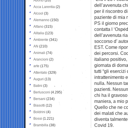
Aborto
(20)
dell’avvenuta c
Acca Larentia
(2)
per il riscontro d
Alcool
(3)
paziente di mia 
Alemanno
(150)
PS il giorno pr
Alfano
(315)
contatta l ‘Osp
Alitalia
(123)
dell’avvenuta ria
Ambiente
(341)
soccorso d’ auto
AN
(210)
EST. Come ripor
dei percorsi. Co
Animali
(74)
italiano positivo
Arancioni
(2)
giornata di doma
arte
(175)
tutti “gli eserci
Attentato
(329)
intrattenimento 
Auguri
(13)
nulla. Nessun ta
Batini
(3)
pazienti. Nessun
Berlusconi
(4.295)
chi ha il gravos
Bersani
(234)
maniera, a mio pa
Biasotti
(12)
Quello che ne co
Boldrini
(4)
dei malati che au
Bossi
(1.221)
diventa talmente
Covid 19.
Brambilla
(38)