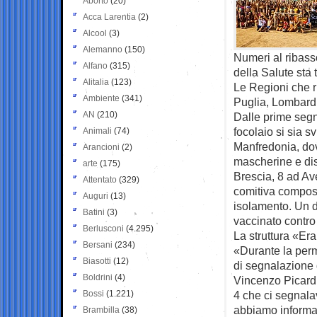
Aborto
(20)
Acca Larentia
(2)
Alcool
(3)
Alemanno
(150)
Numeri al ribasso
Alfano
(315)
della Salute sta 
Alitalia
(123)
Le Regioni che ri
Ambiente
(341)
Puglia, Lombard
AN
(210)
Dalle prime segna
focolaio si sia 
Animali
(74)
Manfredonia, dove
Arancioni
(2)
mascherine e dist
arte
(175)
Brescia, 8 ad Av
Attentato
(329)
comitiva compost
Auguri
(13)
isolamento. Un d
Batini
(3)
vaccinato contro i
Berlusconi
(4.295)
La struttura «Er
Bersani
(234)
«Durante la perm
Biasotti
(12)
di segnalazione d
Boldrini
(4)
Vincenzo Picardi,
Bossi
(1.221)
4 che ci segnala
abbiamo informat
Brambilla
(38)