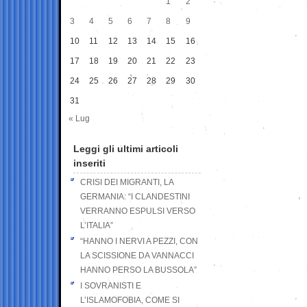
1
2
3
4
5
6
7
8
9
10
11
12
13
14
15
16
17
18
19
20
21
22
23
24
25
26
27
28
29
30
31
« Lug
Leggi gli ultimi articoli
inseriti
CRISI DEI MIGRANTI, LA
GERMANIA: “I CLANDESTINI
VERRANNO ESPULSI VERSO
L’ITALIA”
“HANNO I NERVI A PEZZI, CON
LA SCISSIONE DA VANNACCI
HANNO PERSO LA BUSSOLA”
I SOVRANISTI E
L’ISLAMOFOBIA, COME SI