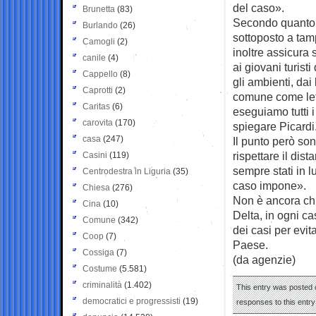
del caso».
Brunetta
(83)
Secondo quanto r
Burlando
(26)
sottoposto a tamp
Camogli
(2)
inoltre assicura
canile
(4)
ai giovani turist
Cappello
(8)
gli ambienti, dai
Caprotti
(2)
comune come lett
Caritas
(6)
eseguiamo tutti 
carovita
(170)
spiegare Picardi
casa
(247)
Il punto però so
rispettare il dis
Casini
(119)
sempre stati in l
Centrodestra in Liguria
(35)
caso impone».
Chiesa
(276)
Non è ancora chia
Cina
(10)
Delta, in ogni c
Comune
(342)
dei casi per evit
Coop
(7)
Paese.
Cossiga
(7)
(da agenzie)
Costume
(5.581)
criminalità
(1.402)
This entry was posted o
democratici e progressisti
(19)
responses to this entr