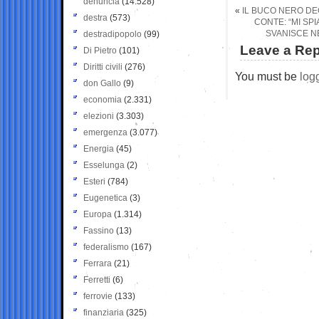
denuncia
(14.528)
«
IL BUCO NERO DEG
destra
(573)
CONTE: “MI SP
SVANISCE NE
destradipopolo
(99)
Leave a Rep
Di Pietro
(101)
Diritti civili
(276)
You must be
log
don Gallo
(9)
economia
(2.331)
elezioni
(3.303)
emergenza
(3.077)
Energia
(45)
Esselunga
(2)
Esteri
(784)
Eugenetica
(3)
Europa
(1.314)
Fassino
(13)
federalismo
(167)
Ferrara
(21)
Ferretti
(6)
ferrovie
(133)
finanziaria
(325)