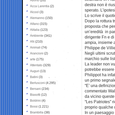
Aborto
(20)
destra non è rius
Acca Larentia
(2)
sperato. L’ipotes
Alcool
(3)
Lo scrive il quo
Alemanno
(150)
Dopo la rottura t
Alfano
(315)
proposta che per
Alitalia
(123)
un’eredità in pa
Ambiente
(341)
dirigente Fn e di
AN
(210)
ampia, insieme ad
Philippe de Villi
Animali
(74)
Negli ultimi scru
Arancioni
(2)
marchio sulle li
arte
(175)
La leader non vuo
Attentato
(329)
potrebbe essere 
Auguri
(13)
Philippot ha infa
Batini
(3)
un primo segnale 
Berlusconi
(4.295)
“E’ una definizi
Bersani
(234)
commentato Walle
Biasotti
(12)
da vicino queste
Boldrini
(4)
“Les Patriotes” r
Bossi
(1.221)
proprio qualche 
In un paesaggio 
Brambilla
(38)