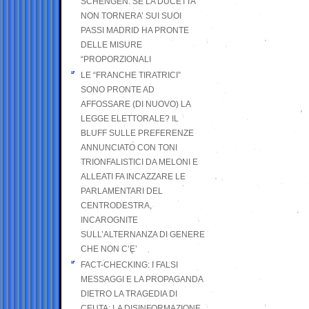
SCHENGEN. SE LA DUCETTA
NON TORNERA’ SUI SUOI
PASSI MADRID HA PRONTE
DELLE MISURE
“PROPORZIONALI
LE “FRANCHE TIRATRICI”
SONO PRONTE AD
AFFOSSARE (DI NUOVO) LA
LEGGE ELETTORALE? IL
BLUFF SULLE PREFERENZE
ANNUNCIATO CON TONI
TRIONFALISTICI DA MELONI E
ALLEATI FA INCAZZARE LE
PARLAMENTARI DEL
CENTRODESTRA,
INCAROGNITE
SULL’ALTERNANZA DI GENERE
CHE NON C’E’
FACT-CHECKING: I FALSI
MESSAGGI E LA PROPAGANDA
DIETRO LA TRAGEDIA DI
CEUTA: LA DISINFORMAZIONE