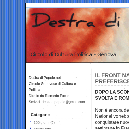
IL FRONT N
Destra di Popolo.net
PREFERISCE
Circolo Genovese di Cultura e
Politica
DOPO LA SCON
Diretto da Riccardo Fucile
SVOLTA E RO
Scrivici: destradipopolo@gmail.com
Non è ancora dec
Categorie
National vorreb
conquistare nuovi
100 giorni
(5)
settimane in Fra