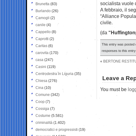
socialista vuole
Brunetta
(83)
A febbraio, il s
Burlando
(26)
“Alliance Popula
Camogli
(2)
civile.
canile
(4)
Cappello
(8)
(da
“Huffington
Caprotti
(2)
This entry was posted 
Caritas
(6)
responses to this entr
carovita
(170)
casa
(247)
«
BERTONE RESTITU
Casini
(119)
Centrodestra in Liguria
(35)
Leave a Rep
Chiesa
(276)
Cina
(10)
You must be
log
Comune
(342)
Coop
(7)
Cossiga
(7)
Costume
(5.581)
criminalità
(1.402)
democratici e progressisti
(19)