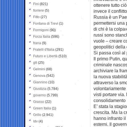
Fini
(821)
ottenere tutto ciò
fioriere
(5)
invece il conflit
Russia è un Pae
Fitto
(27)
permettersi una po
Fontana di Trevi
(1)
di chi è la colpa»
Formigoni
(90)
russi sono stanc
Forza Italia
(596)
vuole – creare c
frana
(9)
geopolitici della
Fratelli d'Italia
(291)
Si passa così al 
Futuro e Libertà
(510)
Il primo Putin, q
g8
(25)
criminale nascost
Gelmini
(68)
archiviare la fra
Genova
(542)
la nuova stabilit
attraverso la smo
Giannino
(10)
volontariamente c
Giustizia
(5.784)
visti portare via
governo
(5.799)
consolidamento in
Grasso
(22)
E’ stata la stagi
Green Italia
(1)
crescita. Ma la 
Grillo
(2.941)
hanno infranto i
Idv
(4)
esterni. Il gover