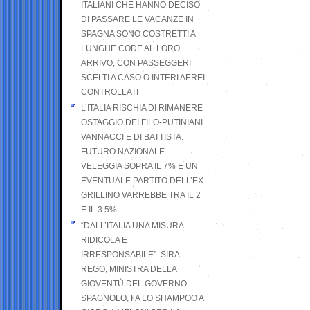
ITALIANI CHE HANNO DECISO
DI PASSARE LE VACANZE IN
SPAGNA SONO COSTRETTI A
LUNGHE CODE AL LORO
ARRIVO, CON PASSEGGERI
SCELTI A CASO O INTERI AEREI
CONTROLLATI
L’ITALIA RISCHIA DI RIMANERE
OSTAGGIO DEI FILO-PUTINIANI
VANNACCI E DI BATTISTA.
FUTURO NAZIONALE
VELEGGIA SOPRA IL 7% E UN
EVENTUALE PARTITO DELL’EX
GRILLINO VARREBBE TRA IL 2
E IL 3.5%
“DALL’ITALIA UNA MISURA
RIDICOLA E
IRRESPONSABILE”: SIRA
REGO, MINISTRA DELLA
GIOVENTÙ DEL GOVERNO
SPAGNOLO, FA LO SHAMPOO A