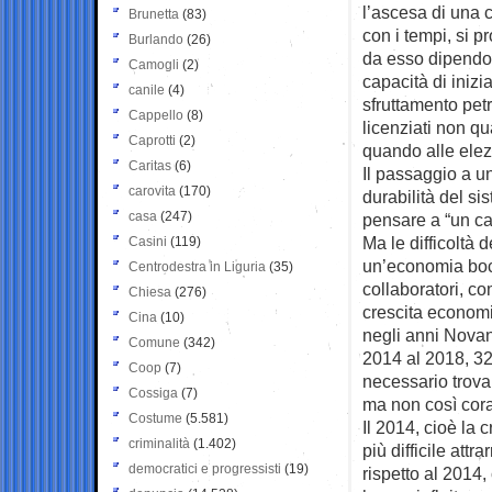
l’ascesa di una 
Brunetta
(83)
con i tempi, si 
Burlando
(26)
da esso dipendo
Camogli
(2)
capacità di iniz
canile
(4)
sfruttamento petr
Cappello
(8)
licenziati non q
Caprotti
(2)
quando alle elezi
Caritas
(6)
Il passaggio a u
carovita
(170)
durabilità del si
casa
(247)
pensare a “un ca
Ma le difficoltà 
Casini
(119)
un’economia bocc
Centrodestra in Liguria
(35)
collaboratori, co
Chiesa
(276)
crescita econom
Cina
(10)
negli anni Novant
Comune
(342)
2014 al 2018, 320
Coop
(7)
necessario trovar
Cossiga
(7)
ma non così cora
Costume
(5.581)
Il 2014, cioè la 
criminalità
(1.402)
più difficile att
democratici e progressisti
(19)
rispetto al 2014,