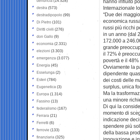
denuncia
(14.528)
hanno influito po
Internazionale l
destra
(573)
“Due dei maggior
destradipopolo
(99)
economica russa 
Di Pietro
(101)
russi più ricchi 
Diritti civili
(276)
in un anno (dal 2
don Gallo
(9)
172.000 a 246.000
economia
(2.331)
grande preoccupa
elezioni
(3.303)
il 72% è preoccu
emergenza
(3.077)
povertà e il 48%
Energia
(45)
Ovviamente la pa
Esselunga
(2)
dipendente quas
dei costi delle 
Esteri
(784)
surplus, unica fo
Eugenetica
(3)
Ma la trasformaz
Europa
(1.314)
una minore richie
Fassino
(13)
Di qui la consid
federalismo
(167)
momento di scegl
Ferrara
(21)
indicazione decis
Ferretti
(6)
spendere più sold
ferrovie
(133)
della bassa produ
finanziaria
(325)
innovazione e in