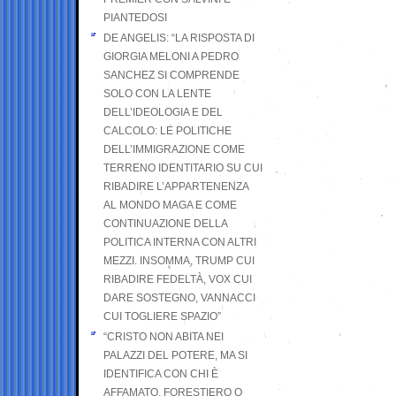
PIANTEDOSI
DE ANGELIS: “LA RISPOSTA DI
GIORGIA MELONI A PEDRO
SANCHEZ SI COMPRENDE
SOLO CON LA LENTE
DELL’IDEOLOGIA E DEL
CALCOLO: LE POLITICHE
DELL’IMMIGRAZIONE COME
TERRENO IDENTITARIO SU CUI
RIBADIRE L’APPARTENENZA
AL MONDO MAGA E COME
CONTINUAZIONE DELLA
POLITICA INTERNA CON ALTRI
MEZZI. INSOMMA, TRUMP CUI
RIBADIRE FEDELTÀ, VOX CUI
DARE SOSTEGNO, VANNACCI
CUI TOGLIERE SPAZIO”
“CRISTO NON ABITA NEI
PALAZZI DEL POTERE, MA SI
IDENTIFICA CON CHI È
AFFAMATO, FORESTIERO O