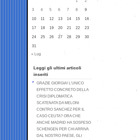
1
2
3
4
5
6
7
8
9
10
11
12
13
14
15
16
17
18
19
20
21
22
23
24
25
26
27
28
29
30
31
« Lug
Leggi gli ultimi articoli
inseriti
GRAZIE GIORGIA! L’UNICO
EFFETTO CONCRETO DELLA
CRISI DIPLOMATICA
SCATENATA DA MELONI
CONTRO SANCHEZ PER IL
CASO CEUTA? ORA CHE
ANCHE MADRID HA SOSPESO
SCHENGEN PER CHI ARRIVA
DAL NOSTRO PAESE, GLI