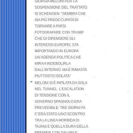
GIORGIA MELONI PER LA
SOSPENSIONE DEL TRATTATO
SI SCHENGEN: “SEMBRA CHE
SIA PIÙ PREOCCUPATA DI
TORNARE A FARSI
FOTOGRAFARE CON TRUMP
CHE DI DIFENDERE GLI
INTERESSI EUROPEI. STA
IMPORTANDO IN EUROPA
UN’AGENDA POLITICA CHE
MIRA A INDEBOLIRLA
DALL’INTERNO. MA È RIMASTA
PIUTTOSTO ISOLATA”
MELONI SI È INFILATA DA SOLA
NEL TUNNEL. L’ESCALATION
DI TENSIONE CON IL
GOVERNO SPAGNOLO ERA
PREVEDIBILE: TRE GIORNI FA
C’ERA STATO UNO SCONTRO
TRA LA LINEA MORBIDA DI
TAJANI E QUELLA DURA DELLA
PREMIER CON SALVINI E