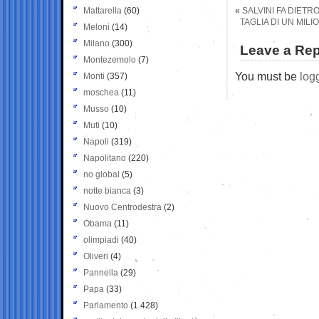
Mattarella
(60)
«
SALVINI FA DIET
TAGLIA DI UN MIL
Meloni
(14)
Milano
(300)
Leave a Rep
Montezemolo
(7)
You must be
log
Monti
(357)
moschea
(11)
Musso
(10)
Muti
(10)
Napoli
(319)
Napolitano
(220)
no global
(5)
notte bianca
(3)
Nuovo Centrodestra
(2)
Obama
(11)
olimpiadi
(40)
Oliveri
(4)
Pannella
(29)
Papa
(33)
Parlamento
(1.428)