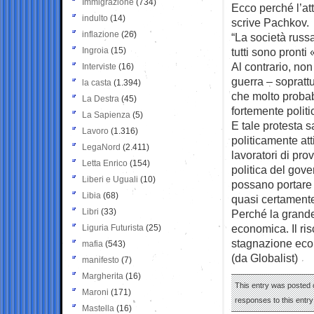
Immigrazione
(734)
Ecco perché l’att
indulto
(14)
scrive Pachkov.
inflazione
(26)
“La società russ
Ingroia
(15)
tutti sono pronti
Al contrario, no
Interviste
(16)
guerra – sopratt
la casta
(1.394)
che molto probab
La Destra
(45)
fortemente politic
La Sapienza
(5)
E tale protesta sa
Lavoro
(1.316)
politicamente at
LegaNord
(2.411)
lavoratori di prov
Letta Enrico
(154)
politica del gov
Liberi e Uguali
(10)
possano portare 
Libia
(68)
quasi certamente
Libri
(33)
Perché la grande
economica. Il ri
Liguria Futurista
(25)
stagnazione eco
mafia
(543)
(da Globalist)
manifesto
(7)
Margherita
(16)
This entry was posted o
Maroni
(171)
responses to this entr
Mastella
(16)