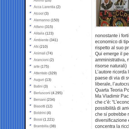
Aborto
(20)
Acca Larentia
(2)
Alcool
(3)
Alemanno
(150)
Alfano
(315)
Alitalia
(123)
nonostante i for
Ambiente
(341)
economico di tip
AN
(210)
rispetto al suo p
Qui emerge il per
Animali
(74)
amministrativa, 
Arancioni
(2)
risorse naturali)
arte
(175)
L’autore ricorda
Attentato
(329)
paese di via di s
Auguri
(13)
liberale, l’autoc
Batini
(3)
Quarta Teoria Pol
Berlusconi
(4.295)
Ma Vladimir Pach
Bersani
(234)
che c’è: “L’econo
Biasotti
(12)
possibilità di ar
Boldrini
(4)
che si potrebbe r
Bossi
(1.221)
diversificazione 
concentra la ric
Brambilla
(38)