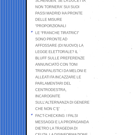
SCHENGEN. SE LA DUCETTA
NON TORNERA’ SUI SUOI
PASSI MADRID HA PRONTE
DELLE MISURE
“PROPORZIONALI
LE “FRANCHE TIRATRICI”
SONO PRONTE AD
AFFOSSARE (DI NUOVO) LA
LEGGE ELETTORALE? IL
BLUFF SULLE PREFERENZE
ANNUNCIATO CON TONI
TRIONFALISTICI DA MELONI E
ALLEATI FA INCAZZARE LE
PARLAMENTARI DEL
CENTRODESTRA,
INCAROGNITE
SULL’ALTERNANZA DI GENERE
CHE NON C’E’
FACT-CHECKING: I FALSI
MESSAGGI E LA PROPAGANDA
DIETRO LA TRAGEDIA DI
CEUTA: LA DISINFORMAZIONE