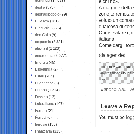
denuncia
(14.528)
e chi no».
A margine della 
destra
(573)
zone terremotate 
destradipopolo
(99)
voluto un contatt
Di Pietro
(101)
qualcosa di conc
Diritti civili
(276)
Onde evitare che
don Gallo
(9)
italiana.
economia
(2.331)
Come dargli tor
elezioni
(3.303)
(da agenzie)
emergenza
(3.077)
Energia
(45)
This entry was posted 
Esselunga
(2)
any responses to this 
Esteri
(784)
site.
Eugenetica
(3)
«
SPOPOLA SUL WE
Europa
(1.314)
Fassino
(13)
federalismo
(167)
Leave a Rep
Ferrara
(21)
You must be
log
Ferretti
(6)
ferrovie
(133)
finanziaria
(325)