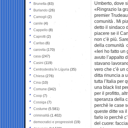
Umberto, dove si
Brunetta
(83)
«Ringrazio la gr
Burlando
(26)
premier Trudeau 
Camogli
(2)
comunità . Mi pi
canile
(4)
detto il sindaco
Cappello
(8)
piacere se il Ca
Caprotti
(2)
non c’è più. Sar
Caritas
(6)
della comunità 
carovita
(170)
«Ieri ho fatto un
casa
(247)
avuto l’appalto 
stavano lavorand
Casini
(119)
vero che c’è un c
Centrodestra in Liguria
(35)
ditta rinuncia a 
Chiesa
(276)
tutta l’Italia pe
Cina
(10)
una black list pe
Comune
(342)
per il profitto, a
Coop
(7)
speranza della co
Cossiga
(7)
perchè le case s
Costume
(5.581)
queste ditte va i
criminalità
(1.402)
farlo io perchè c’
democratici e progressisti
(19)
del cuore: facci