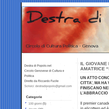
IL GIOVAN
Destra di Popolo.net
AMATRICE “
Circolo Genovese di Cultura e
Politica
UN ATTO CONC
Diretto da Riccardo Fucile
CITTA’, MA H
Scrivici: destradipopolo@gmail.com
FINISCANO NE
L’ABBRACCIO 
Categorie
Il premier canad
100 giorni
(5)
in elicottero ed 