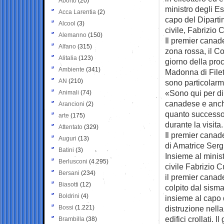
Aborto
(20)
ministro degli Es
Acca Larentia
(2)
capo del Diparti
Alcool
(3)
civile, Fabrizio 
Alemanno
(150)
Il premier canad
Alfano
(315)
zona rossa, il Co
Alitalia
(123)
giorno della pro
Ambiente
(341)
Madonna di Filett
AN
(210)
sono particolarm
«Sono qui per dim
Animali
(74)
canadese e anche
Arancioni
(2)
quanto successo
arte
(175)
durante la visita.
Attentato
(329)
Il premier canade
Auguri
(13)
di Amatrice Sergi
Batini
(3)
Insieme al minist
Berlusconi
(4.295)
civile Fabrizio 
Bersani
(234)
il premier canad
Biasotti
(12)
colpito dal sism
Boldrini
(4)
insieme al capo 
Bossi
(1.221)
distruzione nella
edifici crollati.
Brambilla
(38)