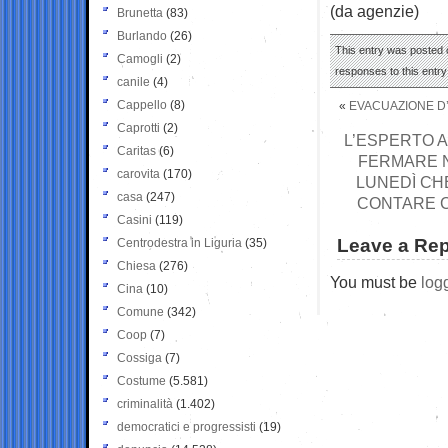
(da agenzie)
Brunetta
(83)
Burlando
(26)
This entry was posted 
Camogli
(2)
responses to this entr
canile
(4)
Cappello
(8)
«
EVACUAZIONE D’
Caprotti
(2)
L’ESPERTO 
Caritas
(6)
FERMARE N
carovita
(170)
LUNEDÌ CH
casa
(247)
CONTARE C
Casini
(119)
Leave a Rep
Centrodestra in Liguria
(35)
Chiesa
(276)
You must be
log
Cina
(10)
Comune
(342)
Coop
(7)
Cossiga
(7)
Costume
(5.581)
criminalità
(1.402)
democratici e progressisti
(19)