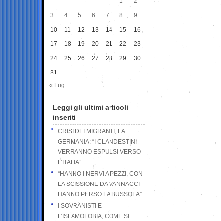
1
2
3
4
5
6
7
8
9
10
11
12
13
14
15
16
17
18
19
20
21
22
23
24
25
26
27
28
29
30
31
« Lug
Leggi gli ultimi articoli
inseriti
CRISI DEI MIGRANTI, LA
GERMANIA: “I CLANDESTINI
VERRANNO ESPULSI VERSO
L’ITALIA”
“HANNO I NERVI A PEZZI, CON
LA SCISSIONE DA VANNACCI
HANNO PERSO LA BUSSOLA”
I SOVRANISTI E
L’ISLAMOFOBIA, COME SI