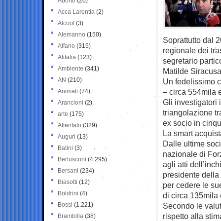
Aborto
(20)
Acca Larentia
(2)
Alcool
(3)
Alemanno
(150)
Soprattutto dal 
Alfano
(315)
regionale dei tra
Alitalia
(123)
segretario partic
Ambiente
(341)
Matilde Siracus
AN
(210)
Un fedelissimo c
– circa 554mila e
Animali
(74)
Gli investigatori
Arancioni
(2)
triangolazione t
arte
(175)
ex socio in cinque
Attentato
(329)
La smart acquist
Auguri
(13)
Dalle ultime soci
Batini
(3)
nazionale di Forz
Berlusconi
(4.295)
agli atti dell’in
Bersani
(234)
presidente della
Biasotti
(12)
per cedere le su
Boldrini
(4)
di circa 135mila
Bossi
(1.221)
Secondo le valut
rispetto alla stim
Brambilla
(38)