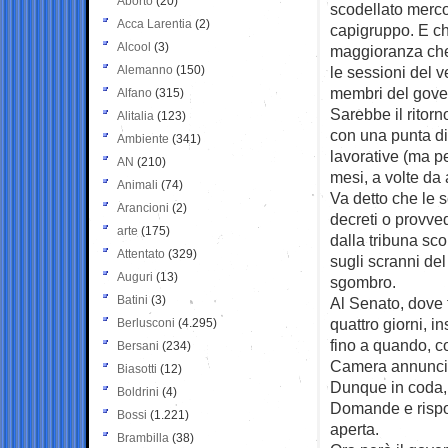
Aborto
(20)
scodellato merco
Acca Larentia
(2)
capigruppo. E che
Alcool
(3)
maggioranza che 
Alemanno
(150)
le sessioni del v
membri del gov
Alfano
(315)
Sarebbe il ritor
Alitalia
(123)
con una punta di 
Ambiente
(341)
lavorative (ma pe
AN
(210)
mesi, a volte da 
Animali
(74)
Va detto che le 
Arancioni
(2)
decreti o provved
arte
(175)
dalla tribuna sco
Attentato
(329)
sugli scranni de
Auguri
(13)
sgombro.
Batini
(3)
Al Senato, dove 
quattro giorni, i
Berlusconi
(4.295)
fino a quando, c
Bersani
(234)
Camera annunciò:
Biasotti
(12)
Dunque in coda, 
Boldrini
(4)
Domande e rispost
Bossi
(1.221)
aperta.
Brambilla
(38)