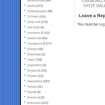
CREMLINO, 
denuncia
(14.528)
FATTE DALL
destra
(573)
destradipopolo
(99)
Leave a Rep
Di Pietro
(101)
Diritti civili
(276)
You must be
log
don Gallo
(9)
economia
(2.331)
elezioni
(3.303)
emergenza
(3.077)
Energia
(45)
Esselunga
(2)
Esteri
(784)
Eugenetica
(3)
Europa
(1.314)
Fassino
(13)
federalismo
(167)
Ferrara
(21)
Ferretti
(6)
ferrovie
(133)
finanziaria
(325)