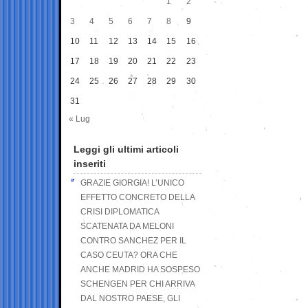
1
2
3
4
5
6
7
8
9
10
11
12
13
14
15
16
17
18
19
20
21
22
23
24
25
26
27
28
29
30
31
« Lug
Leggi gli ultimi articoli
inseriti
GRAZIE GIORGIA! L’UNICO
EFFETTO CONCRETO DELLA
CRISI DIPLOMATICA
SCATENATA DA MELONI
CONTRO SANCHEZ PER IL
CASO CEUTA? ORA CHE
ANCHE MADRID HA SOSPESO
SCHENGEN PER CHI ARRIVA
DAL NOSTRO PAESE, GLI