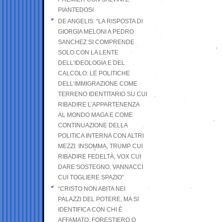
PIANTEDOSI
DE ANGELIS: “LA RISPOSTA DI
GIORGIA MELONI A PEDRO
SANCHEZ SI COMPRENDE
SOLO CON LA LENTE
DELL’IDEOLOGIA E DEL
CALCOLO: LE POLITICHE
DELL’IMMIGRAZIONE COME
TERRENO IDENTITARIO SU CUI
RIBADIRE L’APPARTENENZA
AL MONDO MAGA E COME
CONTINUAZIONE DELLA
POLITICA INTERNA CON ALTRI
MEZZI. INSOMMA, TRUMP CUI
RIBADIRE FEDELTÀ, VOX CUI
DARE SOSTEGNO, VANNACCI
CUI TOGLIERE SPAZIO”
“CRISTO NON ABITA NEI
PALAZZI DEL POTERE, MA SI
IDENTIFICA CON CHI È
AFFAMATO, FORESTIERO O