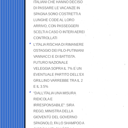
ITALIANI CHE HANNO DECISO
DI PASSARE LE VACANZE IN
SPAGNA SONO COSTRETTI A
LUNGHE CODE AL LORO
ARRIVO, CON PASSEGGERI
SCELTI A CASO O INTERI AEREI
CONTROLLATI
L’ITALIA RISCHIA DI RIMANERE
OSTAGGIO DEI FILO-PUTINIANI
VANNACCI E DI BATTISTA.
FUTURO NAZIONALE
VELEGGIA SOPRA IL 7% E UN
EVENTUALE PARTITO DELL’EX
GRILLINO VARREBBE TRA IL 2
E IL 3.5%
“DALL’ITALIA UNA MISURA
RIDICOLA E
IRRESPONSABILE”: SIRA
REGO, MINISTRA DELLA
GIOVENTÙ DEL GOVERNO
SPAGNOLO, FA LO SHAMPOO A