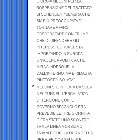
GIORGIA MELONI PER LA
SOSPENSIONE DEL TRATTATO
SI SCHENGEN: “SEMBRA CHE
SIA PIÙ PREOCCUPATA DI
TORNARE A FARSI
FOTOGRAFARE CON TRUMP
CHE DI DIFENDERE GLI
INTERESSI EUROPEI. STA
IMPORTANDO IN EUROPA
UN’AGENDA POLITICA CHE
MIRA A INDEBOLIRLA
DALL’INTERNO. MA È RIMASTA
PIUTTOSTO ISOLATA”
MELONI SI È INFILATA DA SOLA
NEL TUNNEL. L’ESCALATION
DI TENSIONE CON IL
GOVERNO SPAGNOLO ERA
PREVEDIBILE: TRE GIORNI FA
C’ERA STATO UNO SCONTRO
TRA LA LINEA MORBIDA DI
TAJANI E QUELLA DURA DELLA
PREMIER CON SALVINI E