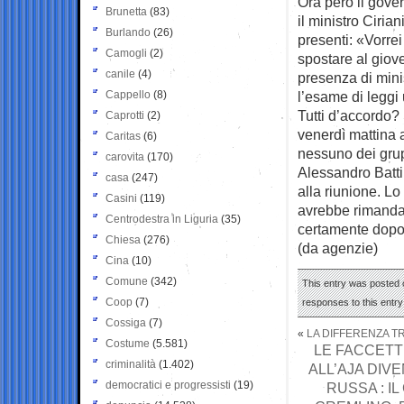
Ora però il gover
Brunetta
(83)
il ministro Ciria
Burlando
(26)
presenti: «Vorrei 
Camogli
(2)
spostare al gioved
canile
(4)
presenza di minis
Cappello
(8)
l’esame di leggi 
Tutti d’accordo?
Caprotti
(2)
venerdì mattina a
Caritas
(6)
nessuno dei grup
carovita
(170)
Alessandro Battil
casa
(247)
alla riunione. L
Casini
(119)
avrebbe rimandat
Centrodestra in Liguria
(35)
certamente dopo 
Chiesa
(276)
(da agenzie)
Cina
(10)
Comune
(342)
This entry was posted 
Coop
(7)
responses to this entr
Cossiga
(7)
«
LA DIFFERENZA 
Costume
(5.581)
LE FACCETT
criminalità
(1.402)
ALL’AJA DI
democratici e progressisti
(19)
RUSSA : I