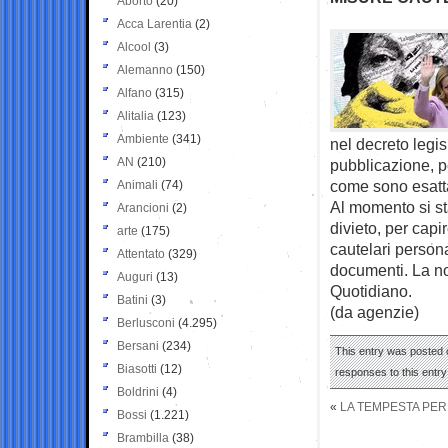
Aborto
(20)
Acca Larentia
(2)
Alcool
(3)
Alemanno
(150)
Alfano
(315)
Alitalia
(123)
Ambiente
(341)
nel decreto legis
AN
(210)
pubblicazione, pe
come sono esatta
Animali
(74)
Al momento si st
Arancioni
(2)
divieto, per capi
arte
(175)
cautelari personal
Attentato
(329)
documenti. La no
Auguri
(13)
Quotidiano.
Batini
(3)
(da agenzie)
Berlusconi
(4.295)
Bersani
(234)
This entry was posted o
Biasotti
(12)
responses to this entr
Boldrini
(4)
«
LA TEMPESTA PER
Bossi
(1.221)
Brambilla
(38)