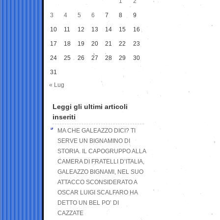
1
2
3
4
5
6
7
8
9
10
11
12
13
14
15
16
17
18
19
20
21
22
23
24
25
26
27
28
29
30
31
« Lug
Leggi gli ultimi articoli
inseriti
MA CHE GALEAZZO DICI? TI
SERVE UN BIGNAMINO DI
STORIA. IL CAPOGRUPPO ALLA
CAMERA DI FRATELLI D’ITALIA,
GALEAZZO BIGNAMI, NEL SUO
ATTACCO SCONSIDERATO A
OSCAR LUIGI SCALFARO HA
DETTO UN BEL PO’ DI
CAZZATE