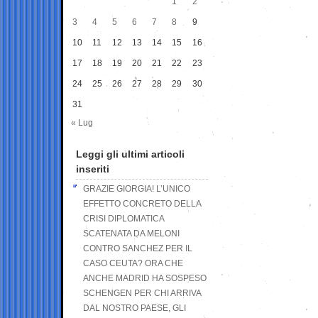
1
2
3
4
5
6
7
8
9
10
11
12
13
14
15
16
17
18
19
20
21
22
23
24
25
26
27
28
29
30
31
« Lug
Leggi gli ultimi articoli
inseriti
GRAZIE GIORGIA! L’UNICO
EFFETTO CONCRETO DELLA
CRISI DIPLOMATICA
SCATENATA DA MELONI
CONTRO SANCHEZ PER IL
CASO CEUTA? ORA CHE
ANCHE MADRID HA SOSPESO
SCHENGEN PER CHI ARRIVA
DAL NOSTRO PAESE, GLI