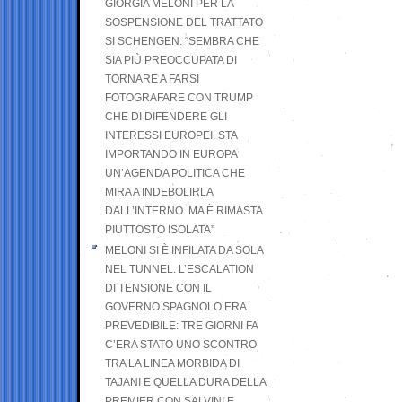
GIORGIA MELONI PER LA
SOSPENSIONE DEL TRATTATO
SI SCHENGEN: “SEMBRA CHE
SIA PIÙ PREOCCUPATA DI
TORNARE A FARSI
FOTOGRAFARE CON TRUMP
CHE DI DIFENDERE GLI
INTERESSI EUROPEI. STA
IMPORTANDO IN EUROPA
UN’AGENDA POLITICA CHE
MIRA A INDEBOLIRLA
DALL’INTERNO. MA È RIMASTA
PIUTTOSTO ISOLATA”
MELONI SI È INFILATA DA SOLA
NEL TUNNEL. L’ESCALATION
DI TENSIONE CON IL
GOVERNO SPAGNOLO ERA
PREVEDIBILE: TRE GIORNI FA
C’ERA STATO UNO SCONTRO
TRA LA LINEA MORBIDA DI
TAJANI E QUELLA DURA DELLA
PREMIER CON SALVINI E