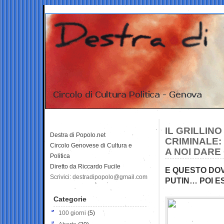
IL GRILLIN
Destra di Popolo.net
CRIMINALE:
Circolo Genovese di Cultura e
A NOI DARE 
Politica
Diretto da Riccardo Fucile
E QUESTO DOV
Scrivici: destradipopolo@gmail.com
PUTIN… POI E
Categorie
100 giorni
(5)