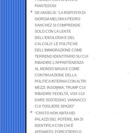
PIANTEDOSI
DE ANGELIS: “LA RISPOSTA DI
GIORGIA MELONI A PEDRO
SANCHEZ SI COMPRENDE
SOLO CON LA LENTE
DELL’IDEOLOGIA E DEL
CALCOLO: LE POLITICHE
DELL’IMMIGRAZIONE COME
TERRENO IDENTITARIO SU CUI
RIBADIRE L’APPARTENENZA
AL MONDO MAGA E COME
CONTINUAZIONE DELLA
POLITICA INTERNA CON ALTRI
MEZZI. INSOMMA, TRUMP CUI
RIBADIRE FEDELTÀ, VOX CUI
DARE SOSTEGNO, VANNACCI
CUI TOGLIERE SPAZIO”
“CRISTO NON ABITA NEI
PALAZZI DEL POTERE, MA SI
IDENTIFICA CON CHI È
AFFAMATO, FORESTIERO O