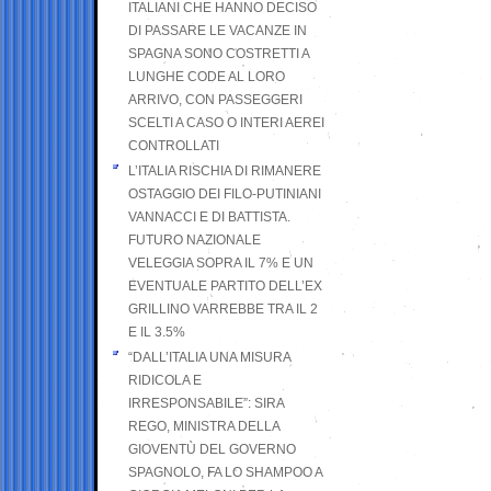
ITALIANI CHE HANNO DECISO
DI PASSARE LE VACANZE IN
SPAGNA SONO COSTRETTI A
LUNGHE CODE AL LORO
ARRIVO, CON PASSEGGERI
SCELTI A CASO O INTERI AEREI
CONTROLLATI
L’ITALIA RISCHIA DI RIMANERE
OSTAGGIO DEI FILO-PUTINIANI
VANNACCI E DI BATTISTA.
FUTURO NAZIONALE
VELEGGIA SOPRA IL 7% E UN
EVENTUALE PARTITO DELL’EX
GRILLINO VARREBBE TRA IL 2
E IL 3.5%
“DALL’ITALIA UNA MISURA
RIDICOLA E
IRRESPONSABILE”: SIRA
REGO, MINISTRA DELLA
GIOVENTÙ DEL GOVERNO
SPAGNOLO, FA LO SHAMPOO A