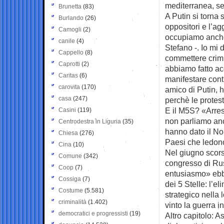
mediterranea, se
Brunetta
(83)
A Putin si torna
Burlando
(26)
oppositori e l’ag
Camogli
(2)
occupiamo anche 
canile
(4)
Stefano -. Io mi
Cappello
(8)
commettere crimin
Caprotti
(2)
abbiamo fatto acc
Caritas
(6)
manifestare cont
carovita
(170)
amico di Putin, 
casa
(247)
perchè le protes
E il M5S? «Arres
Casini
(119)
non parliamo an
Centrodestra in Liguria
(35)
hanno dato il No
Chiesa
(276)
Paesi che ledono
Cina
(10)
Nel giugno scorso
Comune
(342)
congresso di Russ
Coop
(7)
entusiasmo» ebbe
Cossiga
(7)
dei 5 Stelle: l’e
Costume
(5.581)
strategico nella 
criminalità
(1.402)
vinto la guerra in
democratici e progressisti
(19)
Altro capitolo: A