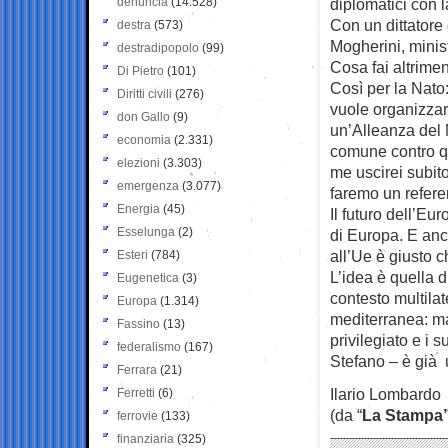
denuncia
(14.528)
diplomatici con l
Con un dittatore
destra
(573)
Mogherini, minist
destradipopolo
(99)
Cosa fai altrimen
Di Pietro
(101)
Così per la Nato:
Diritti civili
(276)
vuole organizza
don Gallo
(9)
un’Alleanza del 
economia
(2.331)
comune contro qu
elezioni
(3.303)
me uscirei subit
emergenza
(3.077)
faremo un refer
Energia
(45)
Il futuro dell’Eu
Esselunga
(2)
di Europa. E anc
all’Ue è giusto c
Esteri
(784)
L’idea è quella d
Eugenetica
(3)
contesto multilat
Europa
(1.314)
mediterranea: ma
Fassino
(13)
privilegiato e i
federalismo
(167)
Stefano – è già 
Ferrara
(21)
Ilario Lombardo
Ferretti
(6)
(da “
La Stampa
ferrovie
(133)
finanziaria
(325)