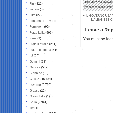
This entry was posted o
Fini
(821)
responses to this entr
fioriere
(5)
Fitto
(27)
«
IL GOVERNO USA A
L’ALBANESE CH
Fontana di Trevi
(1)
Formigoni
(90)
Leave a Rep
Forza Italia
(596)
frana
(9)
You must be
log
Fratelli d'Italia
(291)
Futuro e Libertà
(510)
g8
(25)
Gelmini
(68)
Genova
(542)
Giannino
(10)
Giustizia
(5.784)
governo
(5.799)
Grasso
(22)
Green Italia
(1)
Grillo
(2.941)
Idv
(4)