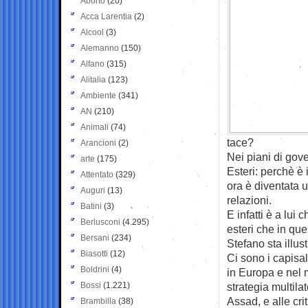
Aborto
(20)
Acca Larentia
(2)
Alcool
(3)
Alemanno
(150)
Alfano
(315)
Alitalia
(123)
Ambiente
(341)
AN
(210)
Animali
(74)
tace?
Arancioni
(2)
Nei piani di gove
arte
(175)
Esteri: perchè è 
Attentato
(329)
ora è diventata u
Auguri
(13)
relazioni.
Batini
(3)
E infatti è a lui
Berlusconi
(4.295)
esteri che in que
Bersani
(234)
Stefano sta illu
Biasotti
(12)
Ci sono i capisald
Boldrini
(4)
in Europa e nel m
Bossi
(1.221)
strategia multilat
Assad, e alle cri
Brambilla
(38)