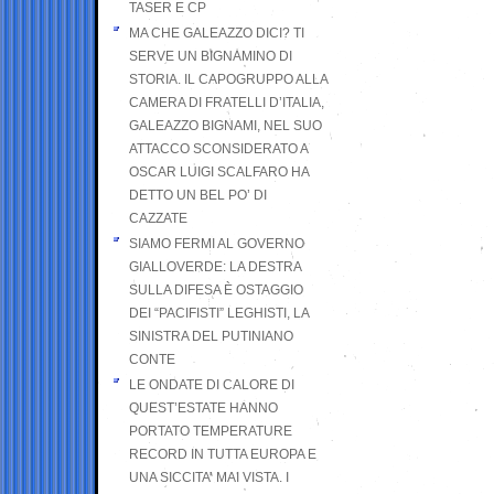
TASER E CP
MA CHE GALEAZZO DICI? TI
SERVE UN BIGNAMINO DI
STORIA. IL CAPOGRUPPO ALLA
CAMERA DI FRATELLI D’ITALIA,
GALEAZZO BIGNAMI, NEL SUO
ATTACCO SCONSIDERATO A
OSCAR LUIGI SCALFARO HA
DETTO UN BEL PO’ DI
CAZZATE
SIAMO FERMI AL GOVERNO
GIALLOVERDE: LA DESTRA
SULLA DIFESA È OSTAGGIO
DEI “PACIFISTI” LEGHISTI, LA
SINISTRA DEL PUTINIANO
CONTE
LE ONDATE DI CALORE DI
QUEST’ESTATE HANNO
PORTATO TEMPERATURE
RECORD IN TUTTA EUROPA E
UNA SICCITA’ MAI VISTA. I