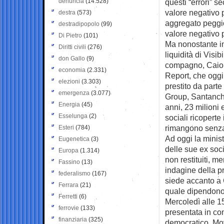
denuncia
(14.528)
questi “errori” s
valore negativo p
destra
(573)
aggregato peggi
destradipopolo
(99)
valore negativo p
Di Pietro
(101)
Ma nonostante in
Diritti civili
(276)
liquidità di Visib
don Gallo
(9)
compagno, Caio M
economia
(2.331)
Report, che oggi
elezioni
(3.303)
prestito da parte
emergenza
(3.077)
Group, Santanchè
Energia
(45)
anni, 23 milioni 
Esselunga
(2)
sociali ricoperte
rimangono senza 
Esteri
(784)
Ad oggi la minist
Eugenetica
(3)
delle sue ex soci
Europa
(1.314)
non restituiti, 
Fassino
(13)
indagine della p
federalismo
(167)
siede accanto a 
Ferrara
(21)
quale dipendono 
Ferretti
(6)
Mercoledì alle 15
ferrovie
(133)
presentata in co
finanziaria
(325)
democratico, Movi