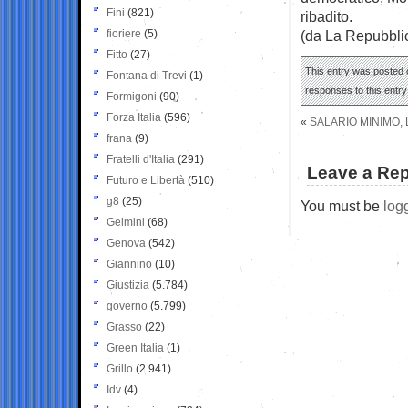
Fini
(821)
ribadito.
fioriere
(5)
(da La Repubbli
Fitto
(27)
This entry was posted o
Fontana di Trevi
(1)
responses to this entr
Formigoni
(90)
Forza Italia
(596)
«
SALARIO MINIMO, 
frana
(9)
Fratelli d'Italia
(291)
Leave a Rep
Futuro e Libertà
(510)
g8
(25)
You must be
log
Gelmini
(68)
Genova
(542)
Giannino
(10)
Giustizia
(5.784)
governo
(5.799)
Grasso
(22)
Green Italia
(1)
Grillo
(2.941)
Idv
(4)