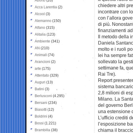
Aborto
(20)
chiedere altri pr
Acca Larentia
(2)
incontrare con l
Alcool
(3)
con l’allora gov
Alemanno
(150)
di più. Nonostant
Alfano
(315)
finanziamenti ad
Alitalia
(123)
Il metodo della i
Ambiente
(341)
Daniela Santanc
AN
(210)
molto e i ruoli po
lei ha sempre fa
Animali
(74)
sollevato la ges
Arancioni
(2)
settimane fa, qu
arte
(175)
Rai Tre).
Attentato
(329)
Report presenter
Auguri
(13)
sistema bancario 
Batini
(3)
2,8 milioni di e
Berlusconi
(4.295)
Milano. La Santa
Bersani
(234)
del governo Berl
Biasotti
(12)
una estensione de
Boldrini
(4)
L’ufficio crediti
Bossi
(1.221)
l’esposizione ba
chiama il bracci
Brambilla
(38)