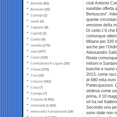
cioè Antonio Can
Brunetta
(83)
sarebbe offerta 
Burlando
(26)
Berlusconi”. Inte
Camogli
(2)
queste circostan
canile
(4)
versione della mi
Cappello
(8)
Di certo c’è che
Caprotti
(2)
comunque otterrà 
Caritas
(6)
Milano per 320 mi
carovita
(170)
anche per l’Ordi
casa
(247)
Alessandro Sall
Resta comunque il
Casini
(119)
milioni e Santanc
Centrodestra in Liguria
(35)
banche e nuovi cl
Chiesa
(276)
2013, come racco
Cina
(10)
di 680 mila euro
Comune
(342)
Partecipazioni. 
Coop
(7)
vedeva come usuf
Cossiga
(7)
prima, il 10 mag
Costume
(5.581)
srl ha nel fratte
criminalità
(1.402)
Secondo una periz
democratici e progressisti
(19)
sono state non is