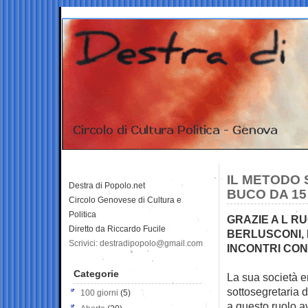
IL METODO 
Destra di Popolo.net
BUCO DA 15 
Circolo Genovese di Cultura e
Politica
GRAZIE A L R
Diretto da Riccardo Fucile
BERLUSCONI, 
Scrivici: destradipopolo@gmail.com
INCONTRI CON
Categorie
La sua società er
sottosegretaria 
100 giorni
(5)
a questo ruolo 