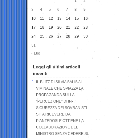
1
2
3
4
5
6
7
8
9
10
11
12
13
14
15
16
17
18
19
20
21
22
23
24
25
26
27
28
29
30
31
« Lug
Leggi gli ultimi articoli
inseriti
IL BLITZ DI SILVIA SALIS AL
VIMINALE CHE SPIAZZA LA
PROPAGANDA SULLA
“PERCEZIONE” DI IN-
SICUREZZA DEI SOVRANISTI:
SI FA RICEVERE DA
PIANTEDOSI E OTTIENE LA
COLLABORAZIONE DEL
MINISTRO SENZA CEDERE SU