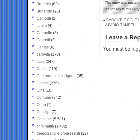
This entry was posted 
Brunetta
(83)
responses to this entr
Burlando
(26)
Camogli
(2)
«
BADANTI E COLF 
A FABIO RAMPELLI
canile
(4)
Cappello
(8)
Leave a Rep
Caprotti
(2)
Caritas
(6)
You must be
log
carovita
(170)
casa
(247)
Casini
(119)
Centrodestra in Liguria
(35)
Chiesa
(276)
Cina
(10)
Comune
(342)
Coop
(7)
Cossiga
(7)
Costume
(5.581)
criminalità
(1.402)
democratici e progressisti
(19)