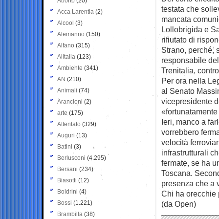
Aborto
(20)
testata che soll
Acca Larentia
(2)
mancata comunica
Alcool
(3)
Lollobrigida e Sa
Alemanno
(150)
rifiutato di risp
Alfano
(315)
Strano, perché, s
Alitalia
(123)
responsabile del
Ambiente
(341)
Trenitalia, contro
AN
(210)
Per ora nella Le
al Senato Massi
Animali
(74)
vicepresidente 
Arancioni
(2)
«fortunatamente 
arte
(175)
Ieri, manco a fa
Attentato
(329)
vorrebbero fermat
Auguri
(13)
velocità ferrovia
Batini
(3)
infrastrutturali c
Berlusconi
(4.295)
fermate, se ha u
Bersani
(234)
Toscana. Secondo
Biasotti
(12)
presenza che a v
Boldrini
(4)
Chi ha orecchie 
Bossi
(1.221)
(da Open)
Brambilla
(38)