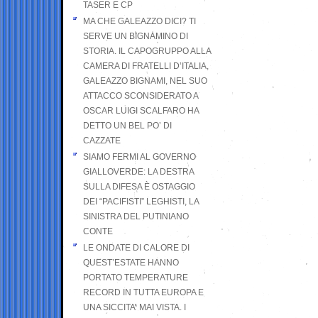
TASER E CP
MA CHE GALEAZZO DICI? TI
SERVE UN BIGNAMINO DI
STORIA. IL CAPOGRUPPO ALLA
CAMERA DI FRATELLI D’ITALIA,
GALEAZZO BIGNAMI, NEL SUO
ATTACCO SCONSIDERATO A
OSCAR LUIGI SCALFARO HA
DETTO UN BEL PO’ DI
CAZZATE
SIAMO FERMI AL GOVERNO
GIALLOVERDE: LA DESTRA
SULLA DIFESA È OSTAGGIO
DEI “PACIFISTI” LEGHISTI, LA
SINISTRA DEL PUTINIANO
CONTE
LE ONDATE DI CALORE DI
QUEST’ESTATE HANNO
PORTATO TEMPERATURE
RECORD IN TUTTA EUROPA E
UNA SICCITA’ MAI VISTA. I