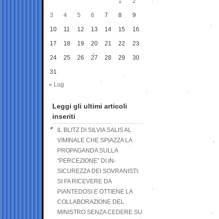
1
2
3
4
5
6
7
8
9
10
11
12
13
14
15
16
17
18
19
20
21
22
23
24
25
26
27
28
29
30
31
« Lug
Leggi gli ultimi articoli
inseriti
IL BLITZ DI SILVIA SALIS AL
VIMINALE CHE SPIAZZA LA
PROPAGANDA SULLA
“PERCEZIONE” DI IN-
SICUREZZA DEI SOVRANISTI:
SI FA RICEVERE DA
PIANTEDOSI E OTTIENE LA
COLLABORAZIONE DEL
MINISTRO SENZA CEDERE SU