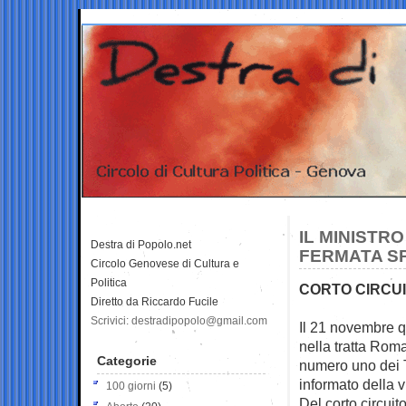
IL MINISTR
Destra di Popolo.net
FERMATA SP
Circolo Genovese di Cultura e
Politica
CORTO CIRCUI
Diretto da Riccardo Fucile
Scrivici: destradipopolo@gmail.com
Il 21 novembre q
nella tratta Roma
Categorie
numero uno dei Tr
informato della 
100 giorni
(5)
Del corto circuit