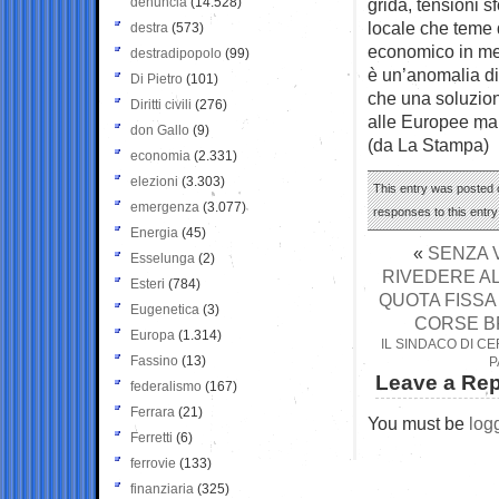
denuncia
(14.528)
grida, tensioni s
locale che teme 
destra
(573)
economico in meno
destradipopolo
(99)
è un’anomalia dif
Di Pietro
(101)
che una soluzion
Diritti civili
(276)
alle Europee man
don Gallo
(9)
(da La Stampa)
economia
(2.331)
elezioni
(3.303)
This entry was posted o
emergenza
(3.077)
responses to this entr
Energia
(45)
«
SENZA 
Esselunga
(2)
RIVEDERE AL
Esteri
(784)
QUOTA FISSA 
Eugenetica
(3)
CORSE BR
Europa
(1.314)
IL SINDACO DI C
Fassino
(13)
P
Leave a Rep
federalismo
(167)
Ferrara
(21)
You must be
log
Ferretti
(6)
ferrovie
(133)
finanziaria
(325)