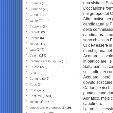
una visita di Sal
Brunetta
(83)
L’occasione form
Burlando
(26)
nel gruppo del Ca
Camogli
(2)
Altro motivo per 
canile
(4)
candidatura al P
Cappello
(8)
della commission
Caprotti
(2)
candidatura a no
Caritas
(6)
sono chiesti in Fra
carovita
(170)
Ci dev’essere di p
casa
(247)
marchigiana del 
Acquaroli la volon
Casini
(119)
In particolare, l
Centrodestra in Liguria
(35)
Saltamartini, i c
Chiesa
(276)
sul crollo dei co
Cina
(10)
Acquaroli, però, 
Comune
(342)
dovuto sostituire 
Coop
(7)
Carloni) e rischi
Cossiga
(7)
punta a candidar
Costume
(5.581)
Adriatico, molti 
criminalità
(1.402)
capolinea.
democratici e progressisti
(19)
I giorni successiv