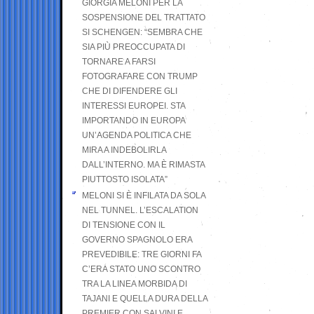
GIORGIA MELONI PER LA
SOSPENSIONE DEL TRATTATO
SI SCHENGEN: “SEMBRA CHE
SIA PIÙ PREOCCUPATA DI
TORNARE A FARSI
FOTOGRAFARE CON TRUMP
CHE DI DIFENDERE GLI
INTERESSI EUROPEI. STA
IMPORTANDO IN EUROPA
UN’AGENDA POLITICA CHE
MIRA A INDEBOLIRLA
DALL’INTERNO. MA È RIMASTA
PIUTTOSTO ISOLATA”
MELONI SI È INFILATA DA SOLA
NEL TUNNEL. L’ESCALATION
DI TENSIONE CON IL
GOVERNO SPAGNOLO ERA
PREVEDIBILE: TRE GIORNI FA
C’ERA STATO UNO SCONTRO
TRA LA LINEA MORBIDA DI
TAJANI E QUELLA DURA DELLA
PREMIER CON SALVINI E