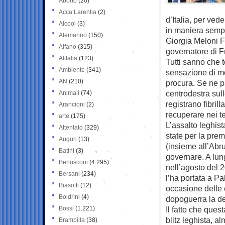
Aborto
(20)
Acca Larentia
(2)
d’Italia, per ved
Alcool
(3)
in maniera sempr
Alemanno
(150)
Giorgia Meloni F
Alfano
(315)
governatore di Fr
Alitalia
(123)
Tutti sanno che t
Ambiente
(341)
sensazione di mol
AN
(210)
procura. Se ne p
centrodestra sul
Animali
(74)
registrano fibril
Arancioni
(2)
recuperare nei te
arte
(175)
L’assalto leghis
Attentato
(329)
state per la prem
Auguri
(13)
(insieme all’Abru
Batini
(3)
governare. A lung
Berlusconi
(4.295)
nell’agosto del 
Bersani
(234)
l’ha portata a Pa
Biasotti
(12)
occasione delle e
Boldrini
(4)
dopoguerra la de
Bossi
(1.221)
Il fatto che ques
blitz leghista, a
Brambilla
(38)