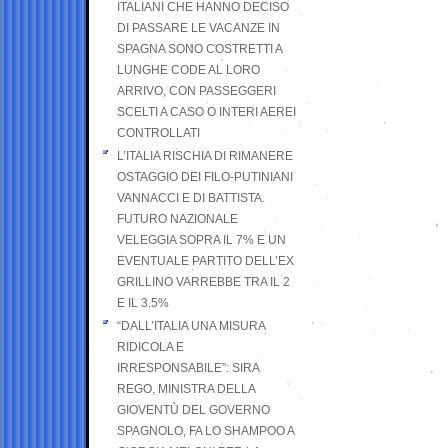
ITALIANI CHE HANNO DECISO
DI PASSARE LE VACANZE IN
SPAGNA SONO COSTRETTI A
LUNGHE CODE AL LORO
ARRIVO, CON PASSEGGERI
SCELTI A CASO O INTERI AEREI
CONTROLLATI
L’ITALIA RISCHIA DI RIMANERE
OSTAGGIO DEI FILO-PUTINIANI
VANNACCI E DI BATTISTA.
FUTURO NAZIONALE
VELEGGIA SOPRA IL 7% E UN
EVENTUALE PARTITO DELL’EX
GRILLINO VARREBBE TRA IL 2
E IL 3.5%
“DALL’ITALIA UNA MISURA
RIDICOLA E
IRRESPONSABILE”: SIRA
REGO, MINISTRA DELLA
GIOVENTÙ DEL GOVERNO
SPAGNOLO, FA LO SHAMPOO A