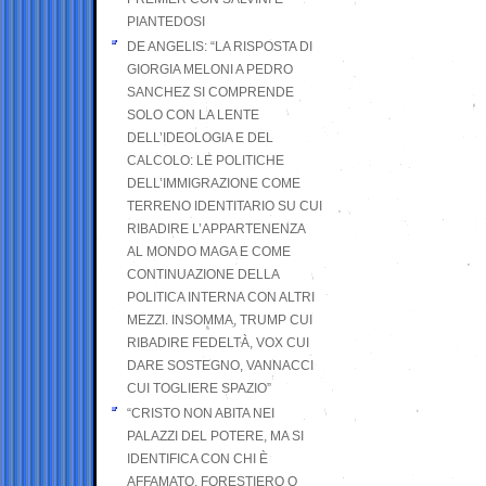
PIANTEDOSI
DE ANGELIS: “LA RISPOSTA DI
GIORGIA MELONI A PEDRO
SANCHEZ SI COMPRENDE
SOLO CON LA LENTE
DELL’IDEOLOGIA E DEL
CALCOLO: LE POLITICHE
DELL’IMMIGRAZIONE COME
TERRENO IDENTITARIO SU CUI
RIBADIRE L’APPARTENENZA
AL MONDO MAGA E COME
CONTINUAZIONE DELLA
POLITICA INTERNA CON ALTRI
MEZZI. INSOMMA, TRUMP CUI
RIBADIRE FEDELTÀ, VOX CUI
DARE SOSTEGNO, VANNACCI
CUI TOGLIERE SPAZIO”
“CRISTO NON ABITA NEI
PALAZZI DEL POTERE, MA SI
IDENTIFICA CON CHI È
AFFAMATO, FORESTIERO O