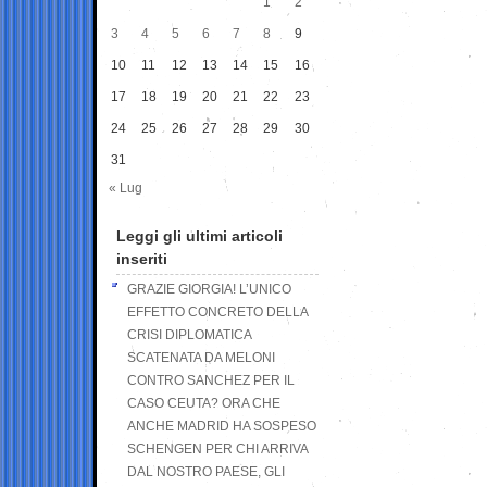
1
2
3
4
5
6
7
8
9
10
11
12
13
14
15
16
17
18
19
20
21
22
23
24
25
26
27
28
29
30
31
« Lug
Leggi gli ultimi articoli
inseriti
GRAZIE GIORGIA! L’UNICO
EFFETTO CONCRETO DELLA
CRISI DIPLOMATICA
SCATENATA DA MELONI
CONTRO SANCHEZ PER IL
CASO CEUTA? ORA CHE
ANCHE MADRID HA SOSPESO
SCHENGEN PER CHI ARRIVA
DAL NOSTRO PAESE, GLI