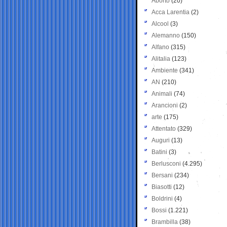
Aborto
(20)
Acca Larentia
(2)
Alcool
(3)
Alemanno
(150)
Alfano
(315)
Alitalia
(123)
Ambiente
(341)
AN
(210)
Animali
(74)
Arancioni
(2)
arte
(175)
Attentato
(329)
Auguri
(13)
Batini
(3)
Berlusconi
(4.295)
Bersani
(234)
Biasotti
(12)
Boldrini
(4)
Bossi
(1.221)
Brambilla
(38)