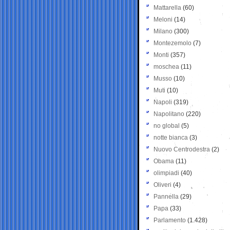
Mattarella
(60)
Meloni
(14)
Milano
(300)
Montezemolo
(7)
Monti
(357)
moschea
(11)
Musso
(10)
Muti
(10)
Napoli
(319)
Napolitano
(220)
no global
(5)
notte bianca
(3)
Nuovo Centrodestra
(2)
Obama
(11)
olimpiadi
(40)
Oliveri
(4)
Pannella
(29)
Papa
(33)
Parlamento
(1.428)