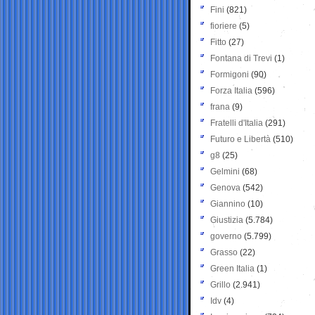
Fini
(821)
fioriere
(5)
Fitto
(27)
Fontana di Trevi
(1)
Formigoni
(90)
Forza Italia
(596)
frana
(9)
Fratelli d'Italia
(291)
Futuro e Libertà
(510)
g8
(25)
Gelmini
(68)
Genova
(542)
Giannino
(10)
Giustizia
(5.784)
governo
(5.799)
Grasso
(22)
Green Italia
(1)
Grillo
(2.941)
Idv
(4)