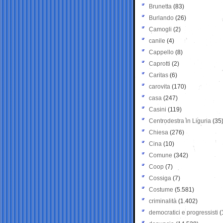
Brunetta
(83)
Burlando
(26)
Camogli
(2)
canile
(4)
Cappello
(8)
Caprotti
(2)
Caritas
(6)
carovita
(170)
casa
(247)
Casini
(119)
Centrodestra in Liguria
(35
Chiesa
(276)
Cina
(10)
Comune
(342)
Coop
(7)
Cossiga
(7)
Costume
(5.581)
criminalità
(1.402)
democratici e progressisti
(