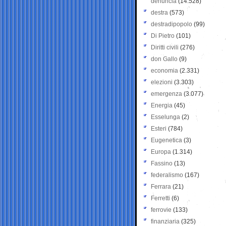
denuncia
(14.528)
destra
(573)
destradipopolo
(99)
Di Pietro
(101)
Diritti civili
(276)
don Gallo
(9)
economia
(2.331)
elezioni
(3.303)
emergenza
(3.077)
Energia
(45)
Esselunga
(2)
Esteri
(784)
Eugenetica
(3)
Europa
(1.314)
Fassino
(13)
federalismo
(167)
Ferrara
(21)
Ferretti
(6)
ferrovie
(133)
finanziaria
(325)