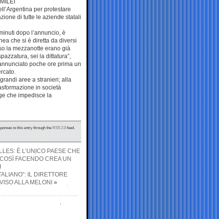
MILEI
dell’Argentina per protestare
ione di tutte le aziende statali
 minuti dopo l’annuncio, è
ea che si è diretta da diversi
rso la mezzanotte erano già
pazzatura, sei la dittatura”,
va annunciato poche ore prima un
rcato.
randi aree a stranieri; alla
rasformazione in società
gge che impedisce la
sponses to this entry through the
RSS 2.0
feed.
ELLES: È L’UNICO PAESE CHE
E COSÌ FACENDO CREA UN
I
ALIANO”: IL DIRETTORE
ISO ALLA MELONI
»