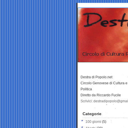
Destra di Popolo.net
Circolo Genovese di Cultura e
Politica
Diretto da Riccardo Fucile
Scrivici: destradipopolo@gma
Categorie
100 giorni
(5)