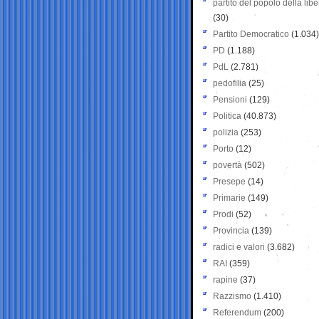
partito del popolo della libe
(30)
Partito Democratico
(1.034)
PD
(1.188)
PdL
(2.781)
pedofilia
(25)
Pensioni
(129)
Politica
(40.873)
polizia
(253)
Porto
(12)
povertà
(502)
Presepe
(14)
Primarie
(149)
Prodi
(52)
Provincia
(139)
radici e valori
(3.682)
RAI
(359)
rapine
(37)
Razzismo
(1.410)
Referendum
(200)