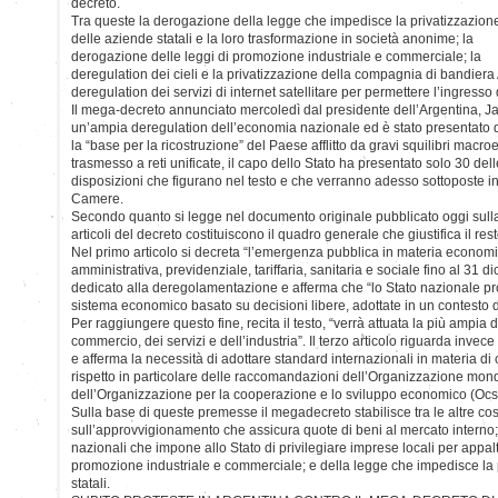
decreto.
Tra queste la derogazione della legge che impedisce la privatizzazion
delle aziende statali e la loro trasformazione in società anonime; la
derogazione delle leggi di promozione industriale e commerciale; la
deregulation dei cieli e la privatizzazione della compagnia di bandiera
deregulation dei servizi di internet satellitare per permettere l’ingresso
Il mega-decreto annunciato mercoledì dal presidente dell’Argentina, Javi
un’ampia deregulation dell’economia nazionale ed è stato presentato d
la “base per la ricostruzione” del Paese afflitto da gravi squilibri macro
trasmesso a reti unificate, il capo dello Stato ha presentato solo 30 del
disposizioni che figurano nel testo e che verranno adesso sottoposte i
Camere.
Secondo quanto si legge nel documento originale pubblicato oggi sulla G
articoli del decreto costituiscono il quadro generale che giustifica il re
Nel primo articolo si decreta “l’emergenza pubblica in materia economica
amministrativa, previdenziale, tariffaria, sanitaria e sociale fino al 31 
dedicato alla deregolamentazione e afferma che “lo Stato nazionale p
sistema economico basato su decisioni libere, adottate in un contesto 
Per raggiungere questo fine, recita il testo, “verrà attuata la più ampi
commercio, dei servizi e dell’industria”. Il terzo articolo riguarda invec
e afferma la necessità di adottare standard internazionali in materia di
rispetto in particolare delle raccomandazioni dell’Organizzazione mo
dell’Organizzazione per la cooperazione e lo sviluppo economico (Ocs
Sulla base di queste premesse il megadecreto stabilisce tra le altre c
sull’approvvigionamento che assicura quote di beni al mercato interno; 
nazionali che impone allo Stato di privilegiare imprese locali per appalt
promozione industriale e commerciale; e della legge che impedisce la 
statali.