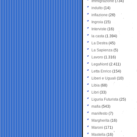
Immigrazione
(734)
indulto
(14)
inflazione
(26)
Ingroia
(15)
Interviste
(16)
la casta
(1.394)
La Destra
(45)
La Sapienza
(5)
Lavoro
(1.316)
LegaNord
(2.411)
Letta Enrico
(154)
Liberi e Uguali
(10)
Libia
(68)
Libri
(33)
Liguria Futurista
(25)
mafia
(543)
manifesto
(7)
Margherita
(16)
Maroni
(171)
Mastella
(16)