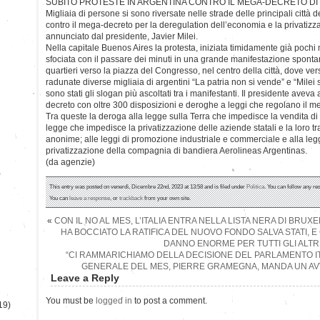
SUBITO PROTESTE IN ARGENTINA CONTRO IL MEGA-DECRETO DI 
Migliaia di persone si sono riversate nelle strade delle principali città 
contro il mega-decreto per la deregulation dell’economia e la privatizzaz
annunciato dal presidente, Javier Milei.
Nella capitale Buenos Aires la protesta, iniziata timidamente già pochi
sfociata con il passare dei minuti in una grande manifestazione spontan
quartieri verso la piazza del Congresso, nel centro della città, dove ve
radunate diverse migliaia di argentini “La patria non si vende” e “Milei s
sono stati gli slogan più ascoltati tra i manifestanti. Il presidente ave
decreto con oltre 300 disposizioni e deroghe a leggi che regolano il me
Tra queste la deroga alla legge sulla Terra che impedisce la vendita di g
legge che impedisce la privatizzazione delle aziende statali e la loro t
anonime; alle leggi di promozione industriale e commerciale e alla le
privatizzazione della compagnia di bandiera Aerolineas Argentinas.
(da agenzie)
)
This entry was posted on venerdì, Dicembre 22nd, 2023 at 13:58 and is filed under
Politica
. You can follow any re
You can
leave a response
, or
trackback
from your own site.
«
CON IL NO AL MES, L’ITALIA ENTRA NELLA LISTA NERA DI BRUX
HA BOCCIATO LA RATIFICA DEL NUOVO FONDO SALVA STATI, 
DANNO ENORME PER TUTTI GLI ALTR
“CI RAMMARICHIAMO DELLA DECISIONE DEL PARLAMENTO IT
GENERALE DEL MES, PIERRE GRAMEGNA, MANDA UN AVV
Leave a Reply
You must be
logged in
to post a comment.
19)