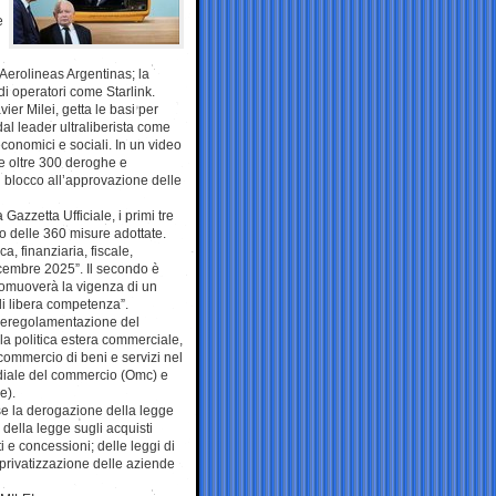
e
 Aerolineas Argentinas; la
 di operatori come Starlink.
er Milei, getta le basi per
al leader ultraliberista come
economici e sociali. In un video
le oltre 300 deroghe e
n blocco all’approvazione delle
azzetta Ufficiale, i primi tre
sto delle 360 misure adottate.
, finanziaria, fiscale,
dicembre 2025”. Il secondo è
romuoverà la vigenza di un
di libera competenza”.
a deregolamentazione del
e la politica estera commerciale,
 commercio di beni e servizi nel
ndiale del commercio (Omc) e
e).
ose la derogazione della legge
della legge sugli acquisti
i e concessioni; delle leggi di
privatizzazione delle aziende