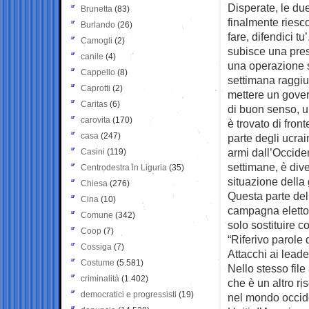
Disperate, le d
Brunetta
(83)
finalmente riesc
Burlando
(26)
fare, difendici tu
Camogli
(2)
subisce una press
canile
(4)
una operazione s
Cappello
(8)
settimana raggiu
Caprotti
(2)
mettere un gover
Caritas
(6)
di buon senso, un
carovita
(170)
è trovato di fron
casa
(247)
parte degli ucrai
armi dall’Occide
Casini
(119)
settimane, è dive
Centrodestra in Liguria
(35)
situazione della 
Chiesa
(276)
Questa parte dell
Cina
(10)
campagna elettor
Comune
(342)
solo sostituire 
Coop
(7)
“Riferivo parole di
Cossiga
(7)
Attacchi ai lead
Costume
(5.581)
Nello stesso file
criminalità
(1.402)
che è un altro ri
democratici e progressisti
(19)
nel mondo occide