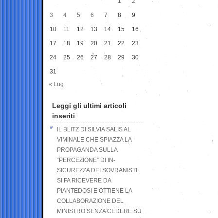
1
2
3
4
5
6
7
8
9
10
11
12
13
14
15
16
17
18
19
20
21
22
23
24
25
26
27
28
29
30
31
« Lug
Leggi gli ultimi articoli
inseriti
IL BLITZ DI SILVIA SALIS AL
VIMINALE CHE SPIAZZA LA
PROPAGANDA SULLA
“PERCEZIONE” DI IN-
SICUREZZA DEI SOVRANISTI:
SI FA RICEVERE DA
PIANTEDOSI E OTTIENE LA
COLLABORAZIONE DEL
MINISTRO SENZA CEDERE SU