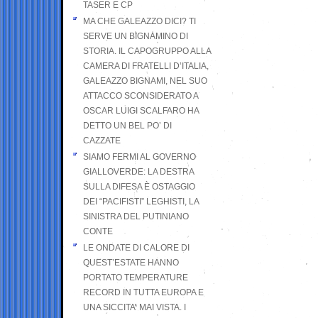
TASER E CP
MA CHE GALEAZZO DICI? TI
SERVE UN BIGNAMINO DI
STORIA. IL CAPOGRUPPO ALLA
CAMERA DI FRATELLI D’ITALIA,
GALEAZZO BIGNAMI, NEL SUO
ATTACCO SCONSIDERATO A
OSCAR LUIGI SCALFARO HA
DETTO UN BEL PO’ DI
CAZZATE
SIAMO FERMI AL GOVERNO
GIALLOVERDE: LA DESTRA
SULLA DIFESA È OSTAGGIO
DEI “PACIFISTI” LEGHISTI, LA
SINISTRA DEL PUTINIANO
CONTE
LE ONDATE DI CALORE DI
QUEST’ESTATE HANNO
PORTATO TEMPERATURE
RECORD IN TUTTA EUROPA E
UNA SICCITA’ MAI VISTA. I