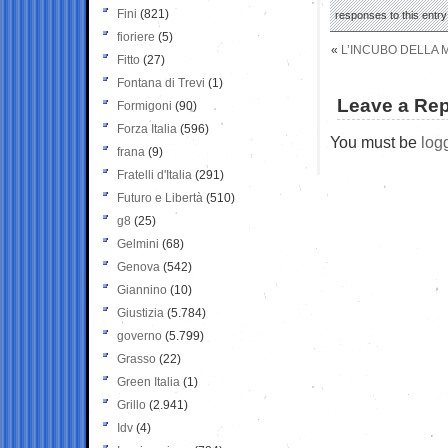
Fini
(821)
responses to this entr
fioriere
(5)
«
L’INCUBO DELLA M
Fitto
(27)
Fontana di Trevi
(1)
Leave a Rep
Formigoni
(90)
Forza Italia
(596)
You must be
log
frana
(9)
Fratelli d'Italia
(291)
Futuro e Libertà
(510)
g8
(25)
Gelmini
(68)
Genova
(542)
Giannino
(10)
Giustizia
(5.784)
governo
(5.799)
Grasso
(22)
Green Italia
(1)
Grillo
(2.941)
Idv
(4)