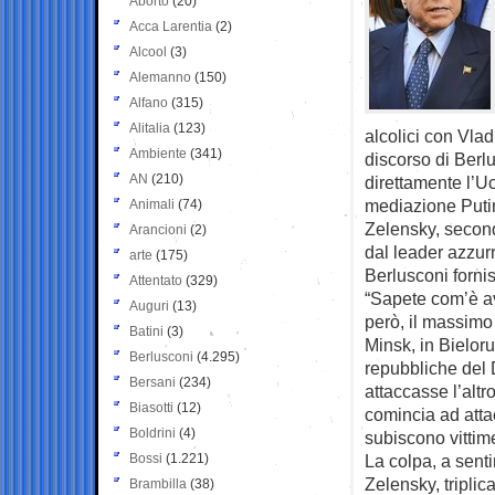
Aborto
(20)
Acca Larentia
(2)
Alcool
(3)
Alemanno
(150)
Alfano
(315)
Alitalia
(123)
alcolici con Vladi
Ambiente
(341)
discorso di Berl
AN
(210)
direttamente l’U
mediazione Puti
Animali
(74)
Zelensky, secon
Arancioni
(2)
dal leader azzur
arte
(175)
Berlusconi forni
Attentato
(329)
“Sapete com’è av
Auguri
(13)
però, il massimo
Batini
(3)
Minsk, in Bieloru
Berlusconi
(4.295)
repubbliche del
Bersani
(234)
attaccasse l’altr
Biasotti
(12)
comincia ad atta
Boldrini
(4)
subiscono vittime 
Bossi
(1.221)
La colpa, a sent
Zelensky, triplic
Brambilla
(38)