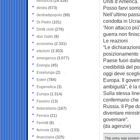
denuncia
(14.528)
Uniti d’America.
Posso farvi sorr
destra
(573)
Nell’ultimo passa
destradipopolo
(99)
condotta in Ucrai
Di Pietro
(101)
‘Non attacco più’
Diritti civili
(276)
guerra non finis
don Gallo
(9)
Le reazioni
economia
(2.331)
“Le dichiarazioni
elezioni
(3.303)
posizionamento d
emergenza
(3.077)
Paese fuori dall
Energia
(45)
credibilità del 
Esselunga
(2)
oggi deve scegli
Europa. Il gover
Esteri
(784)
ambiguità”, è la 
Eugenetica
(3)
Sulla stessa lin
Europa
(1.314)
confermano che F
Fassino
(13)
Russia. Il Ppe d
federalismo
(167)
diventare minist
Ferrara
(21)
governare”.
Ferretti
(6)
(da agenzie)
ferrovie
(133)
finanziaria
(325)
This entry was posted o