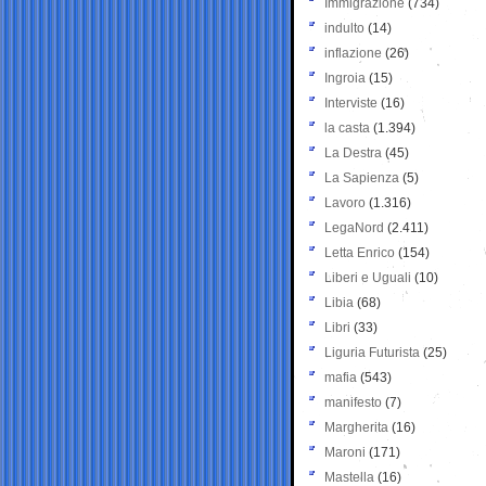
Immigrazione
(734)
indulto
(14)
inflazione
(26)
Ingroia
(15)
Interviste
(16)
la casta
(1.394)
La Destra
(45)
La Sapienza
(5)
Lavoro
(1.316)
LegaNord
(2.411)
Letta Enrico
(154)
Liberi e Uguali
(10)
Libia
(68)
Libri
(33)
Liguria Futurista
(25)
mafia
(543)
manifesto
(7)
Margherita
(16)
Maroni
(171)
Mastella
(16)