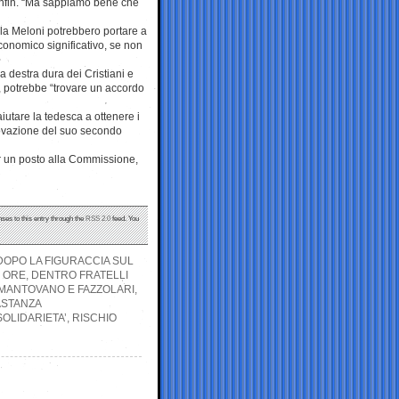
Canfin. “Ma sappiamo bene che
 la Meloni potrebbero portare a
economico significativo, se non
 destra dura dei Cristiani e
, potrebbe “trovare un accordo
iutare la tedesca a ottenere i
rovazione del suo secondo
er un posto alla Commissione,
nses to this entry through the
RSS 2.0
feed. You
 DOPO LA FIGURACCIA SUL
 ORE, DENTRO FRATELLI
I MANTOVANO E FAZZOLARI,
ASTANZA
SOLIDARIETA’, RISCHIO