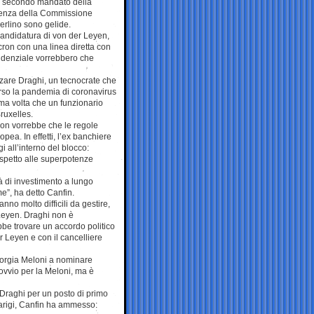
un secondo mandato della
denza della Commissione
Berlino sono gelide.
andidatura di von der Leyen,
ron con una linea diretta con
esidenziale vorrebbero che
zare Draghi, un tecnocrate che
erso la pandemia di coronavirus
ima volta che un funzionario
ruxelles.
non vorrebbe che le regole
ea. In effetti, l’ex banchiere
i all’interno del blocco:
 rispetto alle superpotenze
tà di investimento a lungo
e”, ha detto Canfin.
anno molto difficili da gestire,
 Leyen. Draghi non è
bbe trovare un accordo politico
 Leyen e con il cancelliere
Giorgia Meloni a nominare
 ovvio per la Meloni, ma è
 Draghi per un posto di primo
Parigi, Canfin ha ammesso: