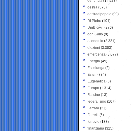
denuncia
(14.528)
destra
(573)
destradipopolo
(99)
Di Pietro
(101)
Diritti civili
(276)
don Gallo
(9)
economia
(2.331)
elezioni
(3.303)
emergenza
(3.077)
Energia
(45)
Esselunga
(2)
Esteri
(784)
Eugenetica
(3)
Europa
(1.314)
Fassino
(13)
federalismo
(167)
Ferrara
(21)
Ferretti
(6)
ferrovie
(133)
finanziaria
(325)