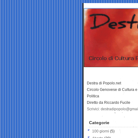
Destra di Popolo.net
Circolo Genovese di Cultura e
Politica
Diretto da Riccardo Fucile
Scrivici: destradipopolo@gma
Categorie
100 giorni
(5)