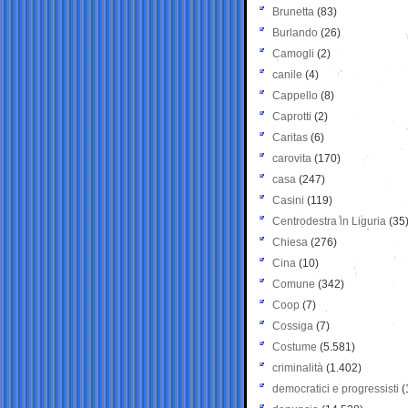
Brunetta
(83)
Burlando
(26)
Camogli
(2)
canile
(4)
Cappello
(8)
Caprotti
(2)
Caritas
(6)
carovita
(170)
casa
(247)
Casini
(119)
Centrodestra in Liguria
(35
Chiesa
(276)
Cina
(10)
Comune
(342)
Coop
(7)
Cossiga
(7)
Costume
(5.581)
criminalità
(1.402)
democratici e progressisti
(