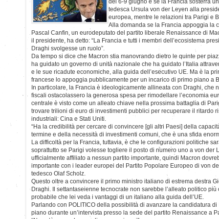
del 6-9 giugno è se la Francia sosterrà 
tedesca Ursula von der Leyen alla presi
europea, mentre le relazioni tra Parigi e 
Alla domanda se la Francia appoggia la c
Pascal Canfin, un eurodeputato del partito liberale Renaissance di Mac
il presidente, ha detto: “La Francia e tutti i membri dell’ecosistema pr
Draghi svolgesse un ruolo”.
Da tempo si dice che Macron stia manovrando dietro le quinte per piaz
ha guidato un governo di unità nazionale che ha guidato l’Italia attrav
e le sue ricadute economiche, alla guida dell’esecutivo UE. Ma è la pr
francese lo appoggia pubblicamente per un incarico di primo piano a B
In particolare, la Francia è ideologicamente allineata con Draghi, che 
fiscali ostacolassero la generosa spesa per rimodellare l’economia europ
centrale è visto come un alleato chiave nella prossima battaglia di Parig
trovare trilioni di euro di investimenti pubblici per recuperare il ritardo
industriali: Cina e Stati Uniti.
“Ha la credibilità per cercare di convincere [gli altri Paesi] della capaci
termine e della necessità di investimenti comuni, che è una sfida enorm
La difficoltà per la Francia, tuttavia, è che le configurazioni politiche sar
soprattutto se Parigi volesse togliere il posto di numero uno a von der
ufficialmente affiliato a nessun partito importante, quindi Macron dovre
importante con i leader europei del Partito Popolare Europeo di von der
tedesco Olaf Scholz.
Questo oltre a convincere il primo ministro italiano di estrema destra 
Draghi. Il settantaseienne tecnocrate non sarebbe l’alleato politico più
probabile che lei veda i vantaggi di un italiano alla guida dell’UE.
Parlando con POLITICO della possibilità di avanzare la candidatura di
piano durante un’intervista presso la sede del partito Renaissance a 