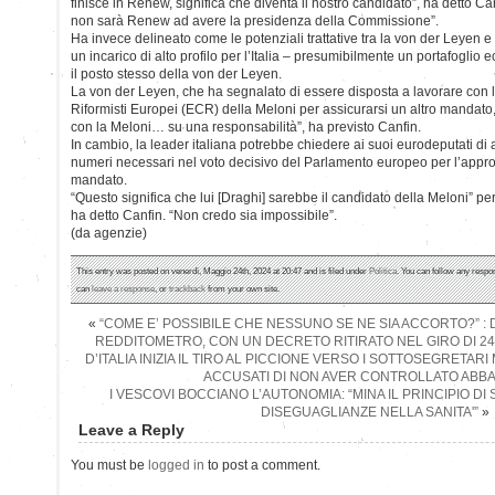
finisce in Renew, significa che diventa il nostro candidato”, ha detto 
non sarà Renew ad avere la presidenza della Commissione”.
Ha invece delineato come le potenziali trattative tra la von der Leyen e
un incarico di alto profilo per l’Italia – presumibilmente un portafoglio 
il posto stesso della von der Leyen.
La von der Leyen, che ha segnalato di essere disposta a lavorare con la
Riformisti Europei (ECR) della Meloni per assicurarsi un altro mandato
con la Meloni… su una responsabilità”, ha previsto Canfin.
In cambio, la leader italiana potrebbe chiedere ai suoi eurodeputati di a
numeri necessari nel voto decisivo del Parlamento europeo per l’app
mandato.
“Questo significa che lui [Draghi] sarebbe il candidato della Meloni” p
ha detto Canfin. “Non credo sia impossibile”.
(da agenzie)
This entry was posted on venerdì, Maggio 24th, 2024 at 20:47 and is filed under
Politica
. You can follow any respo
can
leave a response
, or
trackback
from your own site.
«
“COME E’ POSSIBILE CHE NESSUNO SE NE SIA ACCORTO?” :
REDDITOMETRO, CON UN DECRETO RITIRATO NEL GIRO DI 24
D’ITALIA INIZIA IL TIRO AL PICCIONE VERSO I SOTTOSEGRETAR
ACCUSATI DI NON AVER CONTROLLATO ABB
I VESCOVI BOCCIANO L’AUTONOMIA: “MINA IL PRINCIPIO DI 
DISEGUAGLIANZE NELLA SANITA'”
»
Leave a Reply
You must be
logged in
to post a comment.