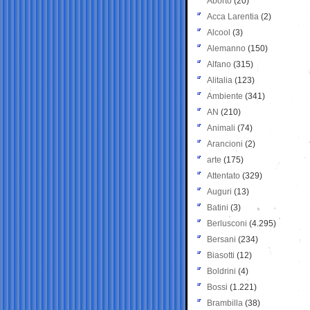
Aborto
(20)
Acca Larentia
(2)
Alcool
(3)
Alemanno
(150)
Alfano
(315)
Alitalia
(123)
Ambiente
(341)
AN
(210)
Animali
(74)
Arancioni
(2)
arte
(175)
Attentato
(329)
Auguri
(13)
Batini
(3)
Berlusconi
(4.295)
Bersani
(234)
Biasotti
(12)
Boldrini
(4)
Bossi
(1.221)
Brambilla
(38)