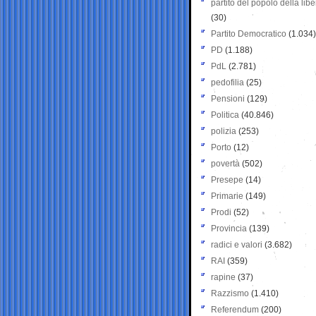
partito del popolo della libe
(30)
Partito Democratico
(1.034)
PD
(1.188)
PdL
(2.781)
pedofilia
(25)
Pensioni
(129)
Politica
(40.846)
polizia
(253)
Porto
(12)
povertà
(502)
Presepe
(14)
Primarie
(149)
Prodi
(52)
Provincia
(139)
radici e valori
(3.682)
RAI
(359)
rapine
(37)
Razzismo
(1.410)
Referendum
(200)