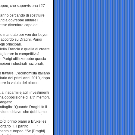
uropeo, che supervisiona i 27
tanno cercando di sostituire
rancia dovrebbe aiutare i
vesse diventare capo del
ndo mandato per von der Leyen
n accordo su Draghi, Parigi
gli principali.
 della Francia è quella di creare
liorare la competitività
. Parigi utilizzerebbe questa
ioni industriali nazionali,
 trattare. L’economista italiano
ziaria dei primi anni 2010, dopo
gere la valuta del blocco
ai risparmi e agli investimenti
rma opposizione di altri membri,
rogetto.
ttaglia: “Quando Draghi fa il
estione chiave, che dobbiamo
to di primo piano a Bruxelles,
arlo lì. Il partito
ento europeo. “Se [Draghi]