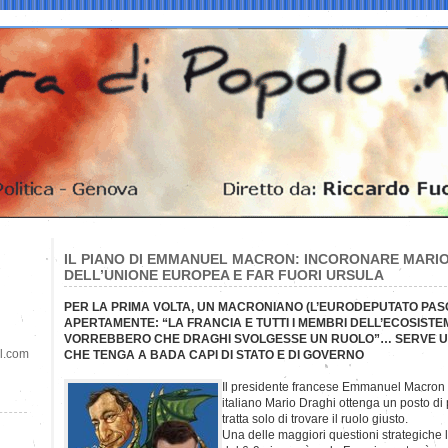
IL PIANO DI EMMANUEL MACRON: INCORONARE MARIO
DELL’UNIONE EUROPEA E FAR FUORI URSULA
PER LA PRIMA VOLTA, UN MACRONIANO (L’EURODEPUTATO PASC
APERTAMENTE: “LA FRANCIA E TUTTI I MEMBRI DELL’ECOSIST
VORREBBERO CHE DRAGHI SVOLGESSE UN RUOLO”… SERVE U
il.com
CHE TENGA A BADA CAPI DI STATO E DI GOVERNO
Il presidente francese Emmanuel Macron v
italiano Mario Draghi ottenga un posto di 
tratta solo di trovare il ruolo giusto.
Una delle maggiori questioni strategiche 