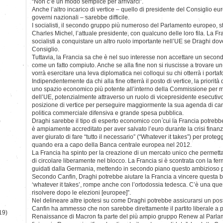
“Non c’è un modo semplice per arrivarci”.
Anche l’altro incarico di vertice – quello di presidente del Consiglio e
governi nazionali – sarebbe difficile.
I socialisti, il secondo gruppo più numeroso del Parlamento europeo, s
Charles Michel, l’attuale presidente, con qualcuno delle loro fila. La F
socialisti a conquistare un altro ruolo importante nell’UE se Draghi do
Consiglio.
Tuttavia, la Francia sa che è nel suo interesse non accettare un seco
come un fatto compiuto. Anche se alla fine non si riuscisse a trovare u
vorrà esercitare una leva diplomatica nei colloqui su chi otterrà i portafo
Indipendentemente da chi alla fine otterrà il posto di vertice, la priorità
uno spazio economico più potente all’interno della Commissione per mig
dell’UE, potenzialmente attraverso un ruolo di vicepresidente esecutivo
posizione di vertice per perseguire maggiormente la sua agenda di camp
politica commerciale difensiva e grande spesa pubblica.
)
Draghi sarebbe il tipo di esperto economico con cui la Francia potrebbe
è ampiamente accreditato per aver salvato l’euro durante la crisi finan
aver giurato di fare “tutto il necessario” (“Whatever it takes”) per proteg
quando era a capo della Banca centrale europea nel 2012.
La Francia ha spinto per la creazione di un mercato unico che permetta 
di circolare liberamente nel blocco. La Francia si è scontrata con la fe
guidati dalla Germania, mettendo in secondo piano questo ambizioso p
Secondo Canfin, Draghi potrebbe aiutare la Francia a vincere questa ba
‘whatever it takes’, rompe anche con l’ortodossia tedesca. C’è una qu
risolvere dopo le elezioni [europee]”.
Nel delineare altre ipotesi su come Draghi potrebbe assicurarsi un pos
Canfin ha ammesso che non sarebbe direttamente il partito liberale a port
19)
Renaissance di Macron fa parte del più ampio gruppo Renew al Parlam