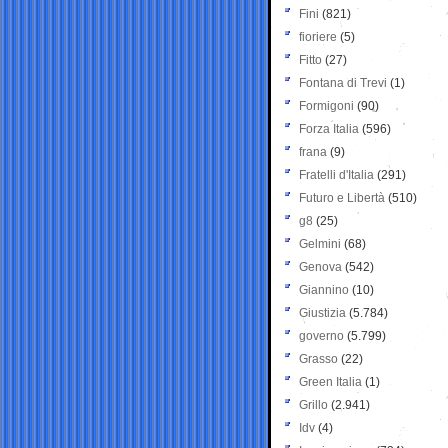
Fini
(821)
fioriere
(5)
Fitto
(27)
Fontana di Trevi
(1)
Formigoni
(90)
Forza Italia
(596)
frana
(9)
Fratelli d'Italia
(291)
Futuro e Libertà
(510)
g8
(25)
Gelmini
(68)
Genova
(542)
Giannino
(10)
Giustizia
(5.784)
governo
(5.799)
Grasso
(22)
Green Italia
(1)
Grillo
(2.941)
Idv
(4)