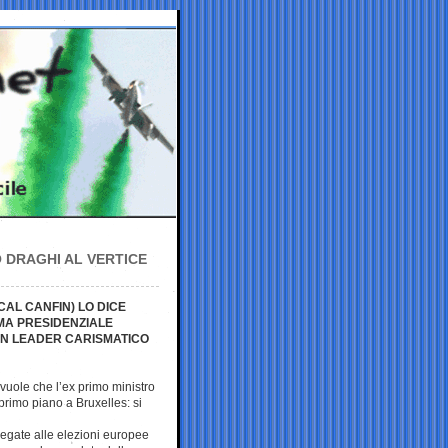
 DRAGHI AL VERTICE
AL CANFIN) LO DICE
EMA PRESIDENZIALE
N LEADER CARISMATICO
uole che l’ex primo ministro
primo piano a Bruxelles: si
legate alle elezioni europee