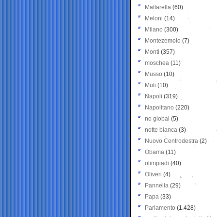
Mattarella
(60)
Meloni
(14)
Milano
(300)
Montezemolo
(7)
Monti
(357)
moschea
(11)
Musso
(10)
Muti
(10)
Napoli
(319)
Napolitano
(220)
no global
(5)
notte bianca
(3)
Nuovo Centrodestra
(2)
Obama
(11)
olimpiadi
(40)
Oliveri
(4)
Pannella
(29)
Papa
(33)
Parlamento
(1.428)