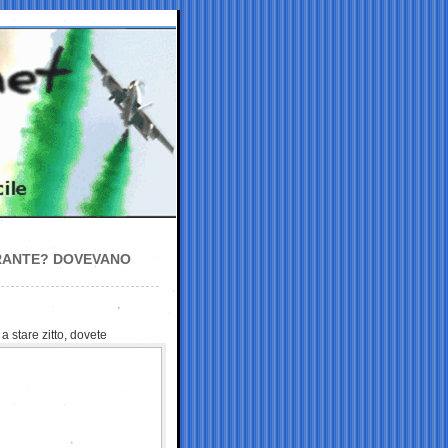
MIRANTE? DOVEVANO
a stare zitto, dovete