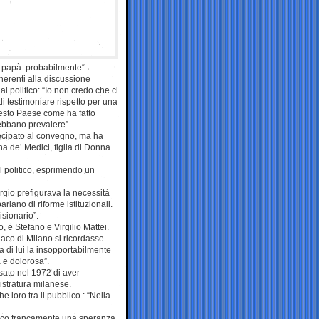
o’ papà probabilmente“.
nerenti alla discussione
al politico: “Io non credo che ci
di testimoniare rispetto per una
uesto Paese come ha fatto
ebbano prevalere”.
tecipato al convegno, ma ha
na de’ Medici, figlia di Donna
el politico, esprimendo un
rgio prefigurava la necessità
parlano di riforme istituzionali.
isionario”.
, e Stefano e Virgilio Mattei.
daco di Milano si ricordasse
 di lui la insopportabilmente
 e dolorosa”.
sato nel 1972 di aver
gistratura milanese.
 loro tra il pubblico : “Nella
tolico francamente una speranza