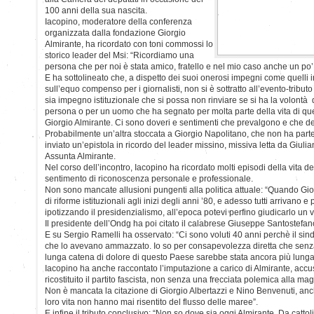
100 anni della sua nascita.
Iacopino, moderatore della conferenza
organizzata dalla fondazione Giorgio
Almirante, ha ricordato con toni commossi lo
storico leader del Msi: “Ricordiamo una
persona che per noi è stata amico, fratello e nel mio caso anche un p
E ha sottolineato che, a dispetto dei suoi onerosi impegni come quelli i
sull’equo compenso per i giornalisti, non si è sottratto all’evento-tributo 
sia impegno istituzionale che si possa non rinviare se si ha la volontà 
persona o per un uomo che ha segnato per molta parte della vita di q
Giorgio Almirante. Ci sono doveri e sentimenti che prevalgono e che d
Probabilmente un’altra stoccata a Giorgio Napolitano, che non ha par
inviato un’epistola in ricordo del leader missino, missiva letta da Giulia
Assunta Almirante.
Nel corso dell’incontro, Iacopino ha ricordato molti episodi della vita d
sentimento di riconoscenza personale e professionale.
Non sono mancate allusioni pungenti alla politica attuale: “Quando Gio
di riforme istituzionali agli inizi degli anni ’80, e adesso tutti arrivano e 
ipotizzando il presidenzialismo, all’epoca potevi perfino giudicarlo un v
Il presidente dell’Ondg ha poi citato il calabrese Giuseppe Santostefano
E su Sergio Ramelli ha osservato: “Ci sono voluti 40 anni perchè il sin
che lo avevano ammazzato. Io so per consapevolezza diretta che senza
lunga catena di dolore di questo Paese sarebbe stata ancora più lunga
Iacopino ha anche raccontato l’imputazione a carico di Almirante, accu
ricostituito il partito fascista, non senza una frecciata polemica alla ma
Non è mancata la citazione di Giorgio Albertazzi e Nino Benvenuti, anche
loro vita non hanno mai risentito del flusso delle maree”.
E infine il tributo conclusivo: “Non so dove sia oggi Almirante. Da cat