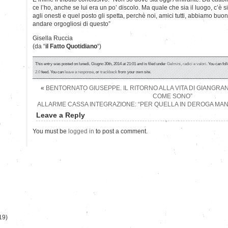
ce l’ho, anche se lui era un po’ discolo. Ma quale che sia il luogo, c’è 
agli onesti e quel posto gli spetta, perchè noi, amici tutti, abbiamo b
andare orgogliosi di questo”
Gisella Ruccia
(da “
il Fatto Quotidiano
“)
This entry was posted on lunedì, Giugno 30th, 2014 at 21:01 and is filed under
Gelmini
,
radici e valori
. You can fol
2.0
feed. You can
leave a response
, or
trackback
from your own site.
«
BENTORNATO GIUSEPPE. IL RITORNO ALLA VITA DI GIANGRA
COME SONO”
ALLARME CASSA INTEGRAZIONE: “PER QUELLA IN DEROGA MA
Leave a Reply
)
You must be
logged in
to post a comment.
19)