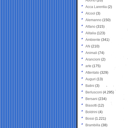
Aborto
(20)
Acca Larentia
(2)
Alcool
(3)
Alemanno
(150)
Alfano
(315)
Alitalia
(123)
Ambiente
(341)
AN
(210)
Animali
(74)
Arancioni
(2)
arte
(175)
Attentato
(329)
Auguri
(13)
Batini
(3)
Berlusconi
(4.295)
Bersani
(234)
Biasotti
(12)
Boldrini
(4)
Bossi
(1.221)
Brambilla
(38)