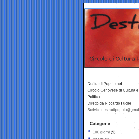
Destra di Popolo.net
Circolo Genovese di Cultura e
Politica
Diretto da Riccardo Fucile
Scrivici: destradipopolo@gma
Categorie
100 giorni
(5)