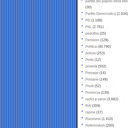
partito del popolo della libe
(30)
Partito Democratico
(1.034)
PD
(1.188)
PdL
(2.781)
pedofilia
(25)
Pensioni
(129)
Politica
(40.790)
polizia
(253)
Porto
(12)
povertà
(502)
Presepe
(14)
Primarie
(149)
Prodi
(52)
Provincia
(139)
radici e valori
(3.682)
RAI
(359)
rapine
(37)
Razzismo
(1.410)
Referendum
(200)