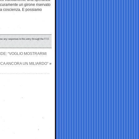
sicuramente un girone riservato
uona coscienza. E possiamo
low any responses to this entry through the
RSS
NDE: “VOGLIO MOSTRARMI
NCA ANCORA UN MILIARDO”
»