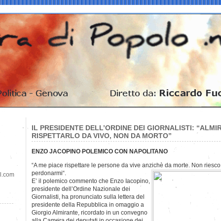
IL PRESIDENTE DELL’ORDINE DEI GIORNALISTI: “AL
RISPETTARLO DA VIVO, NON DA MORTO”
ENZO JACOPINO POLEMICO CON NAPOLITANO
“A me piace rispettare le persone da vive anzichè da morte. Non riesco 
perdonarmi“.
il.com
E’ il polemico commento che Enzo Iacopino,
presidente dell’Ordine Nazionale dei
Giornalisti, ha pronunciato sulla lettera del
presidente della Repubblica in omaggio a
Giorgio Almirante, ricordato in un convegno
alla Camera dei deputati in occasione dei