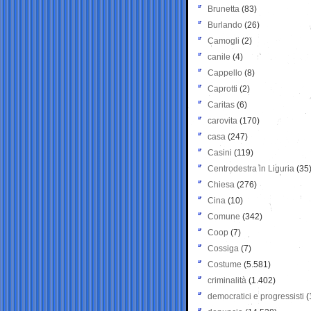
Brunetta
(83)
Burlando
(26)
Camogli
(2)
canile
(4)
Cappello
(8)
Caprotti
(2)
Caritas
(6)
carovita
(170)
casa
(247)
Casini
(119)
Centrodestra in Liguria
(35
Chiesa
(276)
Cina
(10)
Comune
(342)
Coop
(7)
Cossiga
(7)
Costume
(5.581)
criminalità
(1.402)
democratici e progressisti
(