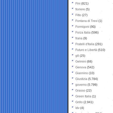
Fini
(821)
fioriere
(5)
Fitto
(27)
Fontana di Trevi
(1)
Formigoni
(90)
Forza Italia
(596)
frana
(9)
Fratelli d'Italia
(291)
Futuro e Libertà
(510)
g8
(25)
Gelmini
(68)
Genova
(542)
Giannino
(10)
Giustizia
(5.784)
governo
(5.799)
Grasso
(22)
Green Italia
(1)
Grillo
(2.941)
Idv
(4)