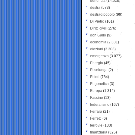
denuncia
(14.528)
destra
(573)
destradipopolo
(99)
Di Pietro
(101)
Diritti civili
(276)
don Gallo
(9)
economia
(2.331)
elezioni
(3.303)
emergenza
(3.077)
Energia
(45)
Esselunga
(2)
Esteri
(784)
Eugenetica
(3)
Europa
(1.314)
Fassino
(13)
federalismo
(167)
Ferrara
(21)
Ferretti
(6)
ferrovie
(133)
finanziaria
(325)