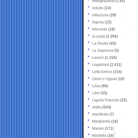
Immigrazione
(734)
indulto
(14)
inflazione
(26)
Ingroia
(15)
Interviste
(16)
la casta
(1.394)
La Destra
(45)
La Sapienza
(5)
Lavoro
(1.316)
LegaNord
(2.411)
Letta Enrico
(154)
Liberi e Uguali
(10)
Libia
(68)
Libri
(33)
Liguria Futurista
(25)
mafia
(543)
manifesto
(7)
Margherita
(16)
Maroni
(171)
Mastella
(16)