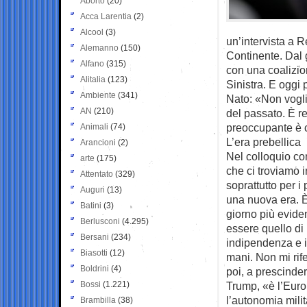
Aborto
(20)
Acca Larentia
(2)
Alcool
(3)
un’intervista a R
Alemanno
(150)
Continente. Dal 
Alfano
(315)
con una coalizi
Alitalia
(123)
Sinistra. E oggi 
Ambiente
(341)
Nato: «Non vogli
AN
(210)
del passato. È re
preoccupante è c
Animali
(74)
L’era prebellica
Arancioni
(2)
Nel colloquio co
arte
(175)
che ci troviamo 
Attentato
(329)
soprattutto per i
Auguri
(13)
una nuova era. È
Batini
(3)
giorno più eviden
Berlusconi
(4.295)
essere quello di 
Bersani
(234)
indipendenza e in
Biasotti
(12)
mani. Non mi rife
Boldrini
(4)
poi, a prescinde
Bossi
(1.221)
Trump, «è l’Euro
l’autonomia milit
Brambilla
(38)