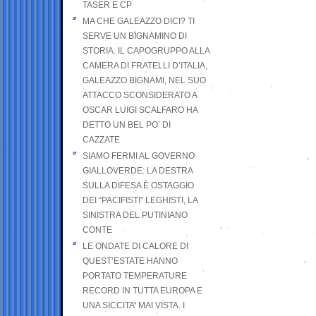
TASER E CP
MA CHE GALEAZZO DICI? TI
SERVE UN BIGNAMINO DI
STORIA. IL CAPOGRUPPO ALLA
CAMERA DI FRATELLI D’ITALIA,
GALEAZZO BIGNAMI, NEL SUO
ATTACCO SCONSIDERATO A
OSCAR LUIGI SCALFARO HA
DETTO UN BEL PO’ DI
CAZZATE
SIAMO FERMI AL GOVERNO
GIALLOVERDE: LA DESTRA
SULLA DIFESA È OSTAGGIO
DEI “PACIFISTI” LEGHISTI, LA
SINISTRA DEL PUTINIANO
CONTE
LE ONDATE DI CALORE DI
QUEST’ESTATE HANNO
PORTATO TEMPERATURE
RECORD IN TUTTA EUROPA E
UNA SICCITA’ MAI VISTA. I