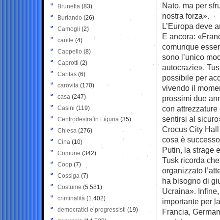
Nato, ma per sfru
Brunetta
(83)
nostra forza».
Burlando
(26)
L’Europa deve a
Camogli
(2)
E ancora: «Fran
canile
(4)
comunque essere 
Cappello
(8)
sono l’unico mod
Caprotti
(2)
autocrazie». Tus
Caritas
(6)
possibile per ac
carovita
(170)
vivendo il momen
casa
(247)
prossimi due ann
con attrezzature
Casini
(119)
sentirsi al sicur
Centrodestra in Liguria
(35)
Crocus City Hall
Chiesa
(276)
cosa è successo 
Cina
(10)
Putin, la strage 
Comune
(342)
Tusk ricorda che 
Coop
(7)
organizzato l’at
Cossiga
(7)
ha bisogno di gius
Costume
(5.581)
Ucraina». Infine
criminalità
(1.402)
importante per la
democratici e progressisti
(19)
Francia, Germani