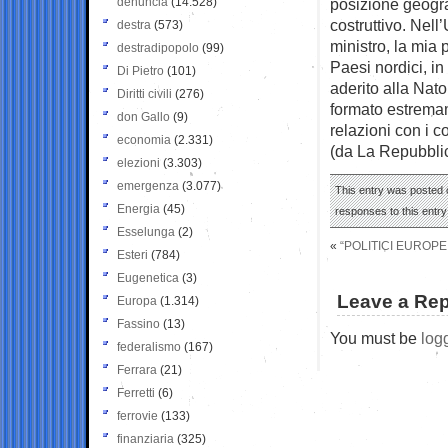
denuncia
(14.528)
posizione geogra
costruttivo. Nel
destra
(573)
ministro, la mia 
destradipopolo
(99)
Paesi nordici, i
Di Pietro
(101)
aderito alla Nato
Diritti civili
(276)
formato estremam
don Gallo
(9)
relazioni con i c
economia
(2.331)
(da La Repubbli
elezioni
(3.303)
emergenza
(3.077)
This entry was posted 
Energia
(45)
responses to this entr
Esselunga
(2)
«
“POLITICI EUROPE
Esteri
(784)
Eugenetica
(3)
Leave a Rep
Europa
(1.314)
Fassino
(13)
You must be
log
federalismo
(167)
Ferrara
(21)
Ferretti
(6)
ferrovie
(133)
finanziaria
(325)