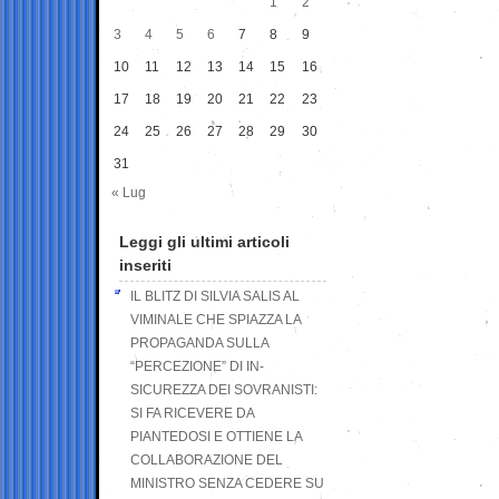
1
2
3
4
5
6
7
8
9
10
11
12
13
14
15
16
17
18
19
20
21
22
23
24
25
26
27
28
29
30
31
« Lug
Leggi gli ultimi articoli
inseriti
IL BLITZ DI SILVIA SALIS AL
VIMINALE CHE SPIAZZA LA
PROPAGANDA SULLA
“PERCEZIONE” DI IN-
SICUREZZA DEI SOVRANISTI:
SI FA RICEVERE DA
PIANTEDOSI E OTTIENE LA
COLLABORAZIONE DEL
MINISTRO SENZA CEDERE SU