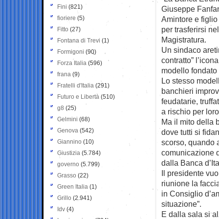
Fini
(821)
Giuseppe Fanfani
fioriere
(5)
Amintore e figlio 
per trasferirsi n
Fitto
(27)
Magistratura.
Fontana di Trevi
(1)
Un sindaco aretin
Formigoni
(90)
contratto” l’icon
Forza Italia
(596)
modello fondato su
frana
(9)
Lo stesso modell
Fratelli d'Italia
(291)
banchieri improvvi
Futuro e Libertà
(510)
feudatarie, truffa
g8
(25)
a rischio per lor
Gelmini
(68)
Ma il mito della 
Genova
(542)
dove tutti si fid
scorso, quando a
Giannino
(10)
comunicazione de
Giustizia
(5.784)
dalla Banca d’Ita
governo
(5.799)
Il presidente vuo
Grasso
(22)
riunione la facci
Green Italia
(1)
in Consiglio d’a
Grillo
(2.941)
situazione”.
Idv
(4)
E dalla sala si 