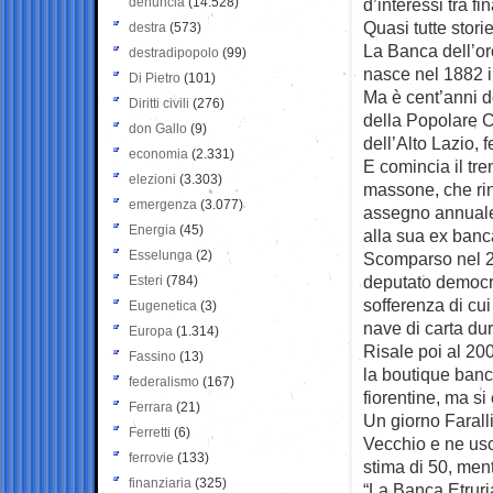
denuncia
(14.528)
d’interessi tra f
Quasi tutte stori
destra
(573)
La Banca dell’oro
destradipopolo
(99)
nasce nel 1882 
Di Pietro
(101)
Ma è cent’anni d
Diritti civili
(276)
della Popolare C
don Gallo
(9)
dell’Alto Lazio, f
economia
(2.331)
E comincia il tr
elezioni
(3.303)
massone, che rin
emergenza
(3.077)
assegno annuale
Energia
(45)
alla sua ex banc
Esselunga
(2)
Scomparso nel 20
deputato democris
Esteri
(784)
sofferenza di cui
Eugenetica
(3)
nave di carta du
Europa
(1.314)
Risale poi al 20
Fassino
(13)
la boutique banca
federalismo
(167)
fiorentine, ma si
Ferrara
(21)
Un giorno Faralli
Ferretti
(6)
Vecchio e ne usc
ferrovie
(133)
stima di 50, ment
finanziaria
(325)
“La Banca Etruri