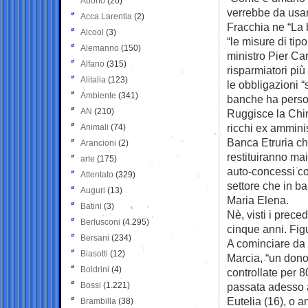
Aborto
(20)
verrebbe da usa
Acca Larentia
(2)
Fracchia ne “La 
Alcool
(3)
“le misure di tip
Alemanno
(150)
ministro Pier Ca
Alfano
(315)
risparmiatori più
Alitalia
(123)
le obbligazioni “
Ambiente
(341)
banche ha perso 
AN
(210)
Ruggisce la Chim
ricchi ex amminis
Animali
(74)
Banca Etruria c
Arancioni
(2)
restituiranno mai
arte
(175)
auto-concessi con 
Attentato
(329)
settore che in b
Auguri
(13)
Maria Elena.
Batini
(3)
Nè, visti i preced
Berlusconi
(4.295)
cinque anni. Figur
Bersani
(234)
A cominciare da 
Biasotti
(12)
Marcia, “un dono 
Boldrini
(4)
controllate per 8
Bossi
(1.221)
passata adesso a
Eutelia (16), o 
Brambilla
(38)