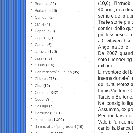
(10,6) , l’Immobi
Brunetta
(83)
40 anni, una dur
Burlando
(26)
sempre del grupp
Camogli
(2)
Tra le storie più 
canile
(4)
sentieri delle qu
Cappello
(8)
più lussuoso al 
Caprotti
(2)
a Civitavecchia,
Caritas
(6)
Angelina Jolie.
carovita
(170)
Dal 2007, quando 
casa
(247)
solo il rendering
milioni.
Casini
(119)
L’inventore del b
Centrodestra in Liguria
(35)
internazionale”,
Chiesa
(276)
dell’Onu Perez de
Cina
(10)
Louis Vuitton e 
Comune
(342)
Tarcisio Bertone
Coop
(7)
Nel consiglio fi
Cossiga
(7)
Assumma, ex pres
Costume
(5.581)
Per non farsi ma
criminalità
(1.402)
Valori, l’unico m
democratici e progressisti
(19)
canto, la Banca E