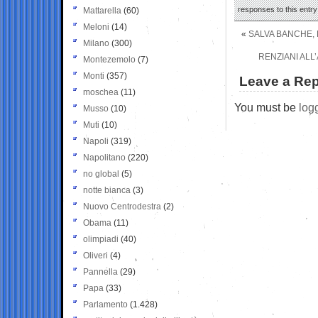
responses to this entr
Mattarella
(60)
Meloni
(14)
«
SALVA BANCHE, 
Milano
(300)
RENZIANI ALL
Montezemolo
(7)
Monti
(357)
Leave a Rep
moschea
(11)
You must be
log
Musso
(10)
Muti
(10)
Napoli
(319)
Napolitano
(220)
no global
(5)
notte bianca
(3)
Nuovo Centrodestra
(2)
Obama
(11)
olimpiadi
(40)
Oliveri
(4)
Pannella
(29)
Papa
(33)
Parlamento
(1.428)