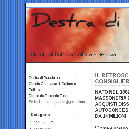
IL RETROSC
Destra di Popolo.net
CONSIGLIER
Circolo Genovese di Cultura e
Politica
NATO NEL 1882
Diretto da Riccardo Fucile
MASSONERIA E
Scrivici: destradipopolo@gmail.com
ACQUISTI DIS
AUTOCONCESSI
Categorie
DA 14 MILIONI 
100 giorni
(5)
“Come è umano le