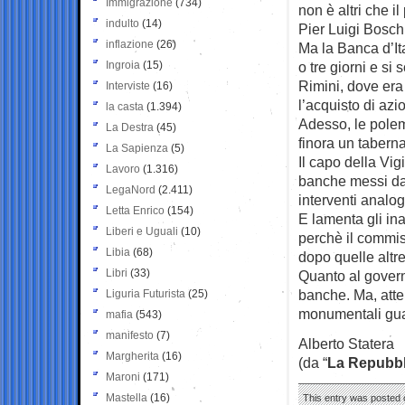
Immigrazione
(734)
non è altri che i
indulto
(14)
Pier Luigi Bosch
inflazione
(26)
Ma la Banca d’It
Ingroia
(15)
o tre giorni e si
Rimini, dove era
Interviste
(16)
l’acquisto di azi
la casta
(1.394)
Adesso, le polemi
La Destra
(45)
finora un taberna
La Sapienza
(5)
Il capo della Vig
Lavoro
(1.316)
banche messi dal
LegaNord
(2.411)
interventi analogh
Letta Enrico
(154)
E lamenta gli in
Liberi e Uguali
(10)
perchè il commis
Libia
(68)
dopo quelle altr
Libri
(33)
Quanto al govern
banche. Ma, atten
Liguria Futurista
(25)
monumentali gua
mafia
(543)
manifesto
(7)
Alberto Statera
Margherita
(16)
(da “
La Repubbl
Maroni
(171)
Mastella
(16)
This entry was posted 