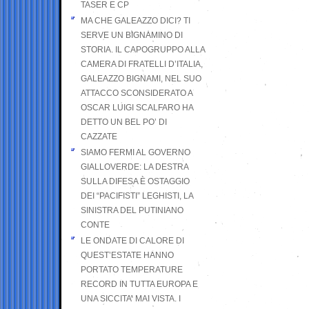
TASER E CP
MA CHE GALEAZZO DICI? TI
SERVE UN BIGNAMINO DI
STORIA. IL CAPOGRUPPO ALLA
CAMERA DI FRATELLI D’ITALIA,
GALEAZZO BIGNAMI, NEL SUO
ATTACCO SCONSIDERATO A
OSCAR LUIGI SCALFARO HA
DETTO UN BEL PO’ DI
CAZZATE
SIAMO FERMI AL GOVERNO
GIALLOVERDE: LA DESTRA
SULLA DIFESA È OSTAGGIO
DEI “PACIFISTI” LEGHISTI, LA
SINISTRA DEL PUTINIANO
CONTE
LE ONDATE DI CALORE DI
QUEST’ESTATE HANNO
PORTATO TEMPERATURE
RECORD IN TUTTA EUROPA E
UNA SICCITA’ MAI VISTA. I