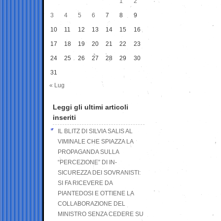
1
2
3
4
5
6
7
8
9
10
11
12
13
14
15
16
17
18
19
20
21
22
23
24
25
26
27
28
29
30
31
« Lug
Leggi gli ultimi articoli
inseriti
IL BLITZ DI SILVIA SALIS AL
VIMINALE CHE SPIAZZA LA
PROPAGANDA SULLA
“PERCEZIONE” DI IN-
SICUREZZA DEI SOVRANISTI:
SI FA RICEVERE DA
PIANTEDOSI E OTTIENE LA
COLLABORAZIONE DEL
MINISTRO SENZA CEDERE SU