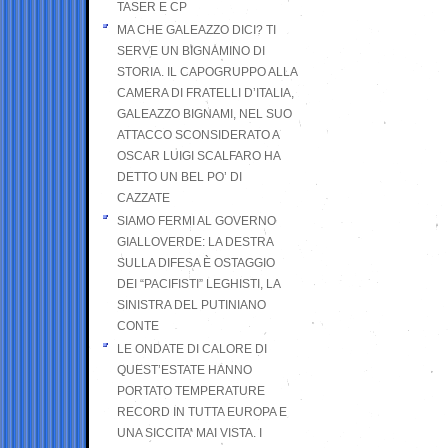
TASER E CP
MA CHE GALEAZZO DICI? TI
SERVE UN BIGNAMINO DI
STORIA. IL CAPOGRUPPO ALLA
CAMERA DI FRATELLI D’ITALIA,
GALEAZZO BIGNAMI, NEL SUO
ATTACCO SCONSIDERATO A
OSCAR LUIGI SCALFARO HA
DETTO UN BEL PO’ DI
CAZZATE
SIAMO FERMI AL GOVERNO
GIALLOVERDE: LA DESTRA
SULLA DIFESA È OSTAGGIO
DEI “PACIFISTI” LEGHISTI, LA
SINISTRA DEL PUTINIANO
CONTE
LE ONDATE DI CALORE DI
QUEST’ESTATE HANNO
PORTATO TEMPERATURE
RECORD IN TUTTA EUROPA E
UNA SICCITA’ MAI VISTA. I