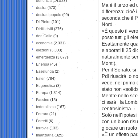
denuncia
(14.528)
Ma è il terzo ed 
destra
(573)
differenza: cioè
destradipopolo
(99)
seconda che il Pd
Di Pietro
(101)
Nord.
Diritti civili
(276)
«È questo il ver
don Gallo
(9)
posto tutti gli e
economia
(2.331)
Esattamente quant
elaborati il 25 d
elezioni
(3.303)
naturalmente senz
emergenza
(3.077)
Monti).
Energia
(45)
Per il Senato, si
Esselunga
(2)
Pdl riuscirà o n
Esteri
(784)
vede, nel primo 
Eugenetica
(3)
stato non «solid
Europa
(1.314)
Mentre nello sce
Fassino
(13)
ci sarà , la Lomb
federalismo
(167)
centrosinistra.
Ferrara
(21)
Solo nell’ipotesi
con un buon risul
Ferretti
(6)
giocare un ruolo 
ferrovie
(133)
«È un effetto pa
finanziaria
(325)