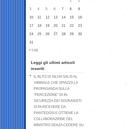
1
2
3
4
5
6
7
8
9
10
11
12
13
14
15
16
17
18
19
20
21
22
23
24
25
26
27
28
29
30
31
« Lug
Leggi gli ultimi articoli
inseriti
IL BLITZ DI SILVIA SALIS AL
VIMINALE CHE SPIAZZA LA
PROPAGANDA SULLA
“PERCEZIONE” DI IN-
SICUREZZA DEI SOVRANISTI:
SI FA RICEVERE DA
PIANTEDOSI E OTTIENE LA
COLLABORAZIONE DEL
MINISTRO SENZA CEDERE SU