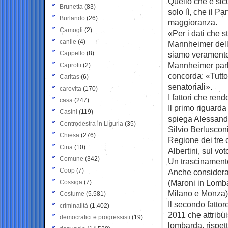
Quello che è sicu
Brunetta
(83)
solo lì, che il P
Burlando
(26)
maggioranza.
Camogli
(2)
«Per i dati che 
canile
(4)
Mannheimer dell’
Cappello
(8)
siamo veramente 
Mannheimer parla
Caprotti
(2)
concorda: «Tutt
Caritas
(6)
senatoriali».
carovita
(170)
I fattori che re
casa
(247)
Il primo riguarda
Casini
(119)
spiega Alessandr
Centrodestra in Liguria
(35)
Silvio Berlusconi
Chiesa
(276)
Regione dei tre 
Cina
(10)
Albertini, sul vo
Comune
(342)
Un trascinamento 
Coop
(7)
Anche considerand
(Maroni in Lomba
Cossiga
(7)
Milano e Monza)
Costume
(5.581)
Il secondo fattor
criminalità
(1.402)
2011 che attribu
democratici e progressisti
(19)
lombarda, rispett