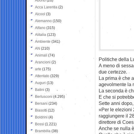
Aborto
(20)
Acca Larentia
(2)
Alcool
(3)
Alemanno
(150)
Alfano
(315)
Alitalia
(123)
Ambiente
(341)
AN
(210)
Animali
(74)
Politiche della 
Arancioni
(2)
A meno di sessant
arte
(175)
due certezze.
Attentato
(329)
La prima è che a
Auguri
(13)
agevolmente la 
Batini
(3)
La seconda è che
E che si potrebb
Berlusconi
(4.295)
Sette anni dopo, 
Bersani
(234)
«Per le elezioni
Biasotti
(12)
raggiungere il 2
Boldrini
(4)
direttore di Coe
Bossi
(1.221)
Anche se nulla è
Brambilla
(38)