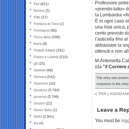
Professore potre
Fini
(821)
«prendo-tutto» d
fioriere
(5)
la Lombardia «fin
Fitto
(27)
È in ogni caso s
Fontana di Trevi
(1)
una lista unica,
Formigoni
(90)
cento previsto d
Forza Italia
(596)
l’asticella fino 
frana
(9)
abbassare la sogl
Fratelli d'Italia
(291)
ottenuti e non al
Futuro e Libertà
(510)
M.Antonietta Ca
g8
(25)
(da
“il Corriere
Gelmini
(68)
Genova
(542)
This entry was posted 
Giannino
(10)
responses to this entr
Giustizia
(5.784)
«
“PER L’AGENDA MO
governo
(5.799)
Grasso
(22)
Leave a Rep
Green Italia
(1)
Grillo
(2.941)
You must be
log
Idv
(4)