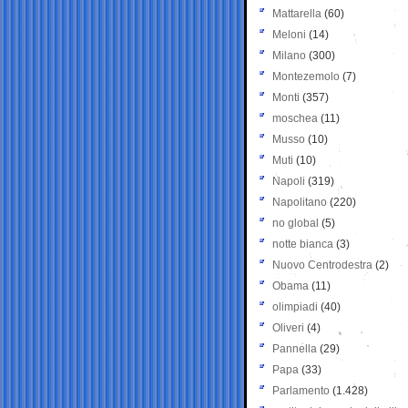
Mattarella
(60)
Meloni
(14)
Milano
(300)
Montezemolo
(7)
Monti
(357)
moschea
(11)
Musso
(10)
Muti
(10)
Napoli
(319)
Napolitano
(220)
no global
(5)
notte bianca
(3)
Nuovo Centrodestra
(2)
Obama
(11)
olimpiadi
(40)
Oliveri
(4)
Pannella
(29)
Papa
(33)
Parlamento
(1.428)