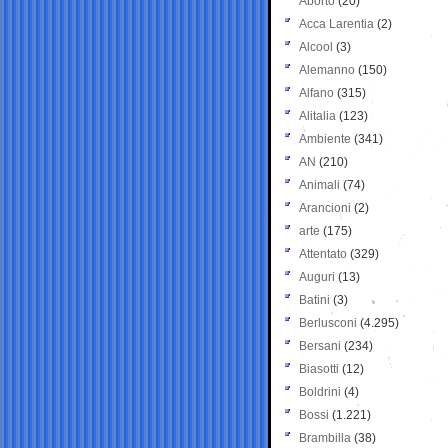
Aborto
(20)
Acca Larentia
(2)
Alcool
(3)
Alemanno
(150)
Alfano
(315)
Alitalia
(123)
Ambiente
(341)
AN
(210)
Animali
(74)
Arancioni
(2)
arte
(175)
Attentato
(329)
Auguri
(13)
Batini
(3)
Berlusconi
(4.295)
Bersani
(234)
Biasotti
(12)
Boldrini
(4)
Bossi
(1.221)
Brambilla
(38)