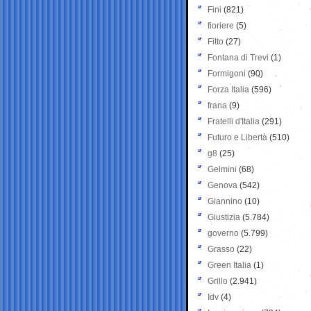
Fini
(821)
fioriere
(5)
Fitto
(27)
Fontana di Trevi
(1)
Formigoni
(90)
Forza Italia
(596)
frana
(9)
Fratelli d'Italia
(291)
Futuro e Libertà
(510)
g8
(25)
Gelmini
(68)
Genova
(542)
Giannino
(10)
Giustizia
(5.784)
governo
(5.799)
Grasso
(22)
Green Italia
(1)
Grillo
(2.941)
Idv
(4)