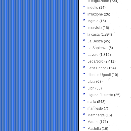
Immigrazione
(734)
indulto
(14)
inflazione
(26)
Ingroia
(15)
Interviste
(16)
la casta
(1.394)
La Destra
(45)
La Sapienza
(5)
Lavoro
(1.316)
LegaNord
(2.411)
Letta Enrico
(154)
Liberi e Uguali
(10)
Libia
(68)
Libri
(33)
Liguria Futurista
(25)
mafia
(543)
manifesto
(7)
Margherita
(16)
Maroni
(171)
Mastella
(16)