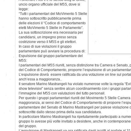
uncio organo ufficiale del M5S, dove si
legge:
“Tutti i parlamentari del MoVimento 5 Stelle
hanno sottoscritto pubblicamente prima
delle elezioni il “Codice di comportamento
eletti MoVimento 5 Stelle in Parlamento”.
La sua sottoscrizione era necessaria per
candidarsi, un impegno preso senza
costrizione verso il M5S e gli elettori.
In caso di sue violazioni il gruppo
parlamentare può avviare la procedura di:
Espulsione dal gruppo parlamentare del
M5S:
I parlamentari del M5S riuniti, senza distinzione tra Camera e Senato, 
del Codice di Comportamento, proporre l’espulsione di un parlamenta
L’espulsione dovrà essere ratificata da una votazione on line sul portale d
anch’essa a maggioranza..
Il senatore Marino Mastrangeli ha violato numerose volte la regola “Evit
show televisivi” senza sentire alcun coordinarmento con i gruppi parl
l’immagine del M5S con valutazioni del tutto personali.
Per questo i gruppi parlamentari riuniti del Movimento 5 Stelle Camer
maggioranza, ai sensi del Codice di Comportamento di proporre l’espu
parlamentare del Senato di Marino Mastrangeli per palese violazione
sottoscritte dallo stesso prima della sua candidatura.
In particolare Marino Mastrangeli ha ripetutamente partecipato a numer
gruppo lo avesse più volte invitato a desistere, anche in contemporanea
del gruppo.
L’espulsione di Mastrangeli va ora ratificata dagli iscritti al portale al