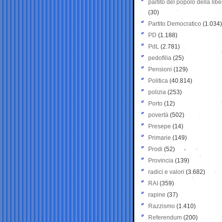
partito del popolo della libe
(30)
Partito Democratico
(1.034)
PD
(1.188)
PdL
(2.781)
pedofilia
(25)
Pensioni
(129)
Politica
(40.814)
polizia
(253)
Porto
(12)
povertà
(502)
Presepe
(14)
Primarie
(149)
Prodi
(52)
Provincia
(139)
radici e valori
(3.682)
RAI
(359)
rapine
(37)
Razzismo
(1.410)
Referendum
(200)