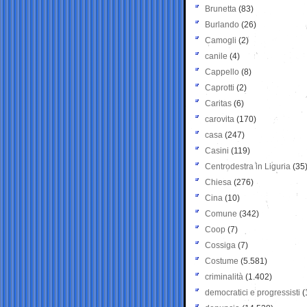
Brunetta
(83)
Burlando
(26)
Camogli
(2)
canile
(4)
Cappello
(8)
Caprotti
(2)
Caritas
(6)
carovita
(170)
casa
(247)
Casini
(119)
Centrodestra in Liguria
(35
Chiesa
(276)
Cina
(10)
Comune
(342)
Coop
(7)
Cossiga
(7)
Costume
(5.581)
criminalità
(1.402)
democratici e progressisti
(