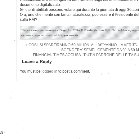
documento digitalizzato.
Gli utenti abilitati possono votare qui durante la giornata di oggi 30 apr
Ora, uno che mente con tanta naturalezza, può essere il Presidente d
sulla RAI?
This entry was posted on domenica, Giugno 2nd, 2013 at 16:29 and is filed under
Grillo
. You can follow any respon
can
leave a response
, or
trackback
from your own site.
«
COSI’ SI SPARTIRANNO 60 MILIONI ALLâ€™ANNO: LA VERITA’
SCENDERA’ SEMPLICEMENTE DA 91 A 60 MI
FINANCIAL TIMES ACCUSA: “PUTIN PADRONE DELLE TV 
Leave a Reply
You must be
logged in
to post a comment.
)
19)