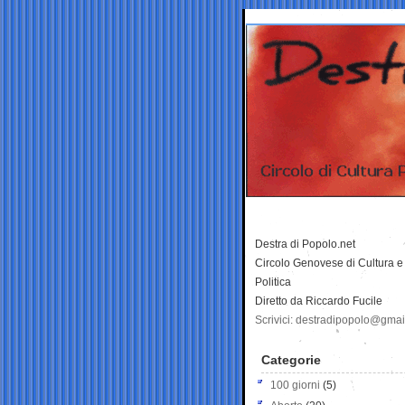
Destra di Popolo.net
Circolo Genovese di Cultura e
Politica
Diretto da Riccardo Fucile
Scrivici: destradipopolo@gma
Categorie
100 giorni
(5)