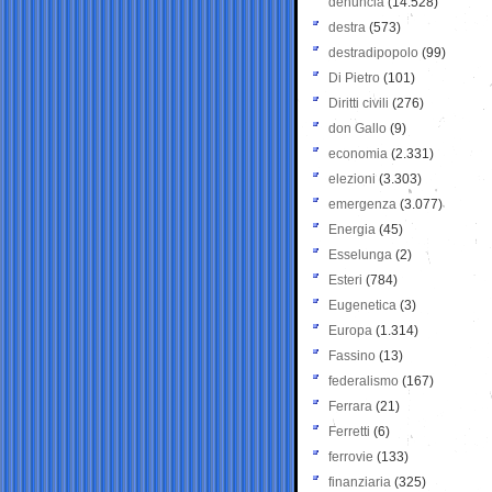
denuncia
(14.528)
destra
(573)
destradipopolo
(99)
Di Pietro
(101)
Diritti civili
(276)
don Gallo
(9)
economia
(2.331)
elezioni
(3.303)
emergenza
(3.077)
Energia
(45)
Esselunga
(2)
Esteri
(784)
Eugenetica
(3)
Europa
(1.314)
Fassino
(13)
federalismo
(167)
Ferrara
(21)
Ferretti
(6)
ferrovie
(133)
finanziaria
(325)