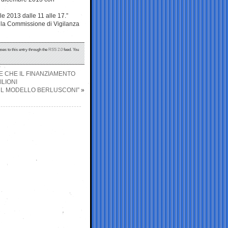
ile 2013 dalle 11 alle 17.”
ella Commissione di Vigilanza
ses to this entry through the
RSS 2.0
feed. You
 E CHE IL FINANZIAMENTO
LIONI
SUL MODELLO BERLUSCONI”
»