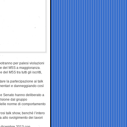
potranno per palesi violazioni
re del M5S a maggioranza.
el M5S tra tutti gli iscritti,
are la partecipazione ai talk
amentari e danneggiando così
a e Senato hanno deliberato a
lsione dal gruppo
 delle norme di comportamento
osi talk show, benchè l’intero
 allo svolgimento dei lavori
 31 dicembre 2013 con