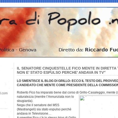
IL SENATORE CINQUESTELLE FICO MENTE IN DIRETTA
NON E’ STATO ESPULSO PERCHE’ ANDAVA IN TV”
LO SMENTISCE IL BLOG DI GRILLO: ECCO IL TESTO DEL PROVV
CANDIDATO CHE MENTE COME PRESIDENTE DELLA COMMISSIONE
Roberto Fico ha imparato bene dal corso di Grillo-Casaleggio, mente 
il.com
naturalezza (mentre l’Annunziata non lo
sbugiarda).
Nega che il senatore del M5S
(Mastrangeli) sia stato espulso perchè
andava in Televisione…
A smentire Fico c’è lo stesso blog di Grillo,