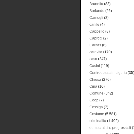
Brunetta
(83)
Burlando
(26)
Camogli
(2)
canile
(4)
Cappello
(8)
Caprotti
(2)
Caritas
(6)
carovita
(170)
casa
(247)
Casini
(119)
Centrodestra in Liguria
(35
Chiesa
(276)
Cina
(10)
Comune
(342)
Coop
(7)
Cossiga
(7)
Costume
(5.581)
criminalità
(1.402)
democratici e progressisti
(