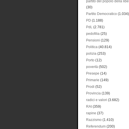
partito del popolo della libe
(30)
Partito Democratico
(1.034)
PD
(1.188)
PdL
(2.781)
pedofilia
(25)
Pensioni
(129)
Politica
(40.814)
polizia
(253)
Porto
(12)
povertà
(502)
Presepe
(14)
Primarie
(149)
Prodi
(52)
Provincia
(139)
radici e valori
(3.682)
RAI
(359)
rapine
(37)
Razzismo
(1.410)
Referendum
(200)