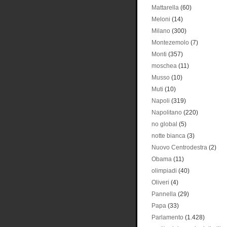
Mattarella
(60)
Meloni
(14)
Milano
(300)
Montezemolo
(7)
Monti
(357)
moschea
(11)
Musso
(10)
Muti
(10)
Napoli
(319)
Napolitano
(220)
no global
(5)
notte bianca
(3)
Nuovo Centrodestra
(2)
Obama
(11)
olimpiadi
(40)
Oliveri
(4)
Pannella
(29)
Papa
(33)
Parlamento
(1.428)