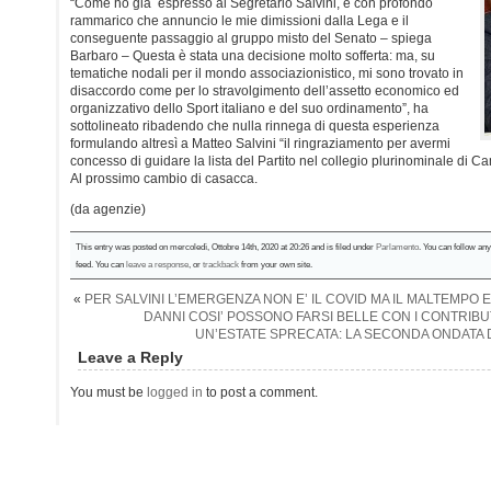
“Come ho già espresso al Segretario Salvini, è con profondo
rammarico che annuncio le mie dimissioni dalla Lega e il
conseguente passaggio al gruppo misto del Senato – spiega
Barbaro – Questa è stata una decisione molto sofferta: ma, su
tematiche nodali per il mondo associazionistico, mi sono trovato in
disaccordo come per lo stravolgimento dell’assetto economico ed
organizzativo dello Sport italiano e del suo ordinamento”, ha
sottolineato ribadendo che nulla rinnega di questa esperienza
formulando altresì a Matteo Salvini “il ringraziamento per avermi
concesso di guidare la lista del Partito nel collegio plurinominale di 
Al prossimo cambio di casacca.
(da agenzie)
This entry was posted on mercoledì, Ottobre 14th, 2020 at 20:26 and is filed under
Parlamento
. You can follow an
feed. You can
leave a response
, or
trackback
from your own site.
«
PER SALVINI L’EMERGENZA NON E’ IL COVID MA IL MALTEMPO E 
DANNI COSI’ POSSONO FARSI BELLE CON I CONTRIB
UN’ESTATE SPRECATA: LA SECONDA ONDATA DI
Leave a Reply
You must be
logged in
to post a comment.