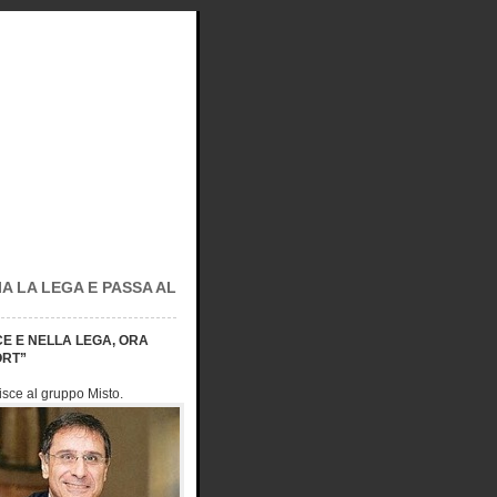
A LA LEGA E PASSA AL
CE E NELLA LEGA, ORA
ORT”
risce al gruppo Misto.