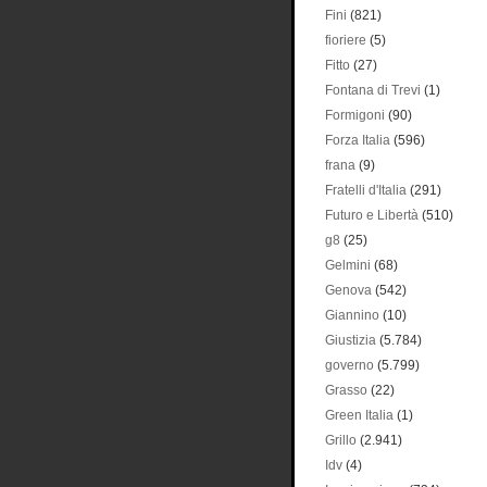
Fini
(821)
fioriere
(5)
Fitto
(27)
Fontana di Trevi
(1)
Formigoni
(90)
Forza Italia
(596)
frana
(9)
Fratelli d'Italia
(291)
Futuro e Libertà
(510)
g8
(25)
Gelmini
(68)
Genova
(542)
Giannino
(10)
Giustizia
(5.784)
governo
(5.799)
Grasso
(22)
Green Italia
(1)
Grillo
(2.941)
Idv
(4)