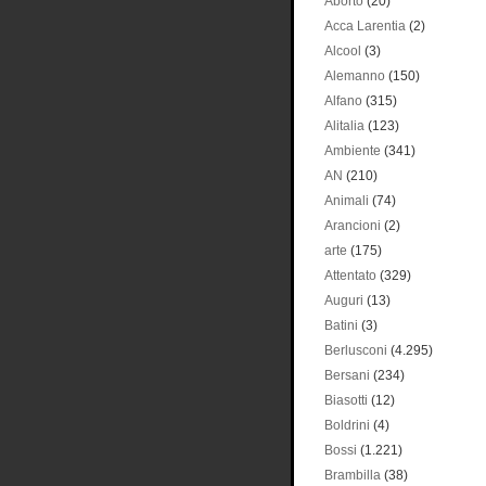
Aborto
(20)
Acca Larentia
(2)
Alcool
(3)
Alemanno
(150)
Alfano
(315)
Alitalia
(123)
Ambiente
(341)
AN
(210)
Animali
(74)
Arancioni
(2)
arte
(175)
Attentato
(329)
Auguri
(13)
Batini
(3)
Berlusconi
(4.295)
Bersani
(234)
Biasotti
(12)
Boldrini
(4)
Bossi
(1.221)
Brambilla
(38)