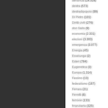
denuncia
(14.528)
destra
(573)
destradipopolo
(99)
Di Pietro
(101)
Diritti civili
(276)
don Gallo
(9)
economia
(2.331)
elezioni
(3.303)
emergenza
(3.077)
Energia
(45)
Esselunga
(2)
Esteri
(784)
Eugenetica
(3)
Europa
(1.314)
Fassino
(13)
federalismo
(167)
Ferrara
(21)
Ferretti
(6)
ferrovie
(133)
finanziaria
(325)