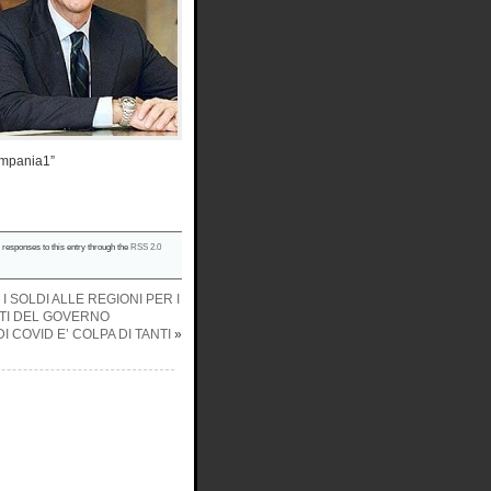
Campania1”
y responses to this entry through the
RSS 2.0
I SOLDI ALLE REGIONI PER I
UTI DEL GOVERNO
 COVID E’ COLPA DI TANTI
»