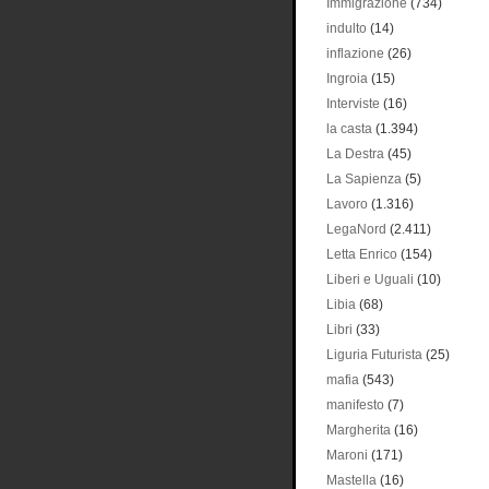
Immigrazione
(734)
indulto
(14)
inflazione
(26)
Ingroia
(15)
Interviste
(16)
la casta
(1.394)
La Destra
(45)
La Sapienza
(5)
Lavoro
(1.316)
LegaNord
(2.411)
Letta Enrico
(154)
Liberi e Uguali
(10)
Libia
(68)
Libri
(33)
Liguria Futurista
(25)
mafia
(543)
manifesto
(7)
Margherita
(16)
Maroni
(171)
Mastella
(16)