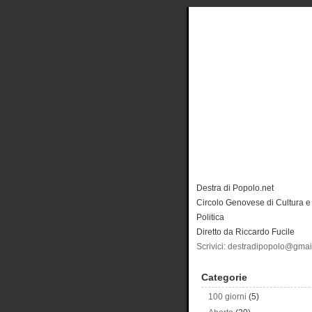
Destra di Popolo.net
Circolo Genovese di Cultura e
Politica
Diretto da Riccardo Fucile
Scrivici: destradipopolo@gma
Categorie
100 giorni
(5)