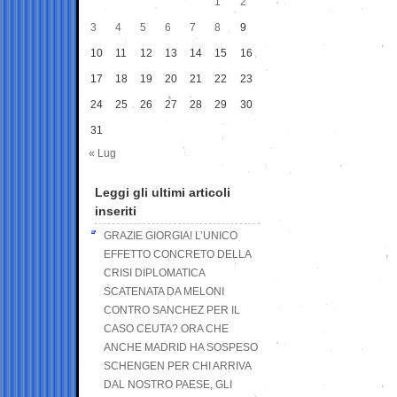
1
2
3
4
5
6
7
8
9
10
11
12
13
14
15
16
17
18
19
20
21
22
23
24
25
26
27
28
29
30
31
« Lug
Leggi gli ultimi articoli
inseriti
GRAZIE GIORGIA! L’UNICO
EFFETTO CONCRETO DELLA
CRISI DIPLOMATICA
SCATENATA DA MELONI
CONTRO SANCHEZ PER IL
CASO CEUTA? ORA CHE
ANCHE MADRID HA SOSPESO
SCHENGEN PER CHI ARRIVA
DAL NOSTRO PAESE, GLI