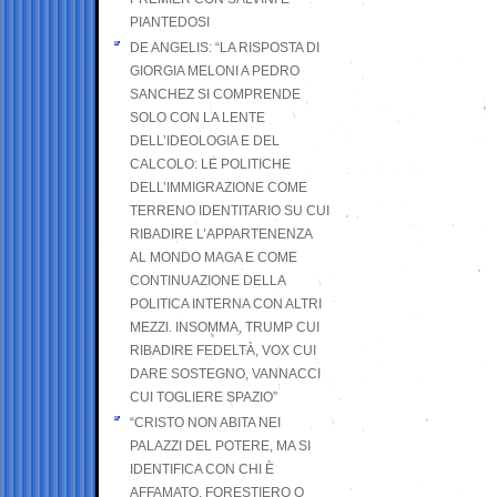
PIANTEDOSI
DE ANGELIS: “LA RISPOSTA DI
GIORGIA MELONI A PEDRO
SANCHEZ SI COMPRENDE
SOLO CON LA LENTE
DELL’IDEOLOGIA E DEL
CALCOLO: LE POLITICHE
DELL’IMMIGRAZIONE COME
TERRENO IDENTITARIO SU CUI
RIBADIRE L’APPARTENENZA
AL MONDO MAGA E COME
CONTINUAZIONE DELLA
POLITICA INTERNA CON ALTRI
MEZZI. INSOMMA, TRUMP CUI
RIBADIRE FEDELTÀ, VOX CUI
DARE SOSTEGNO, VANNACCI
CUI TOGLIERE SPAZIO”
“CRISTO NON ABITA NEI
PALAZZI DEL POTERE, MA SI
IDENTIFICA CON CHI È
AFFAMATO, FORESTIERO O