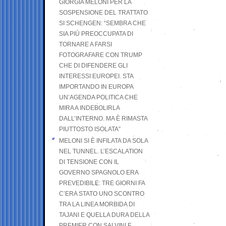
GIORGIA MELONI PER LA
SOSPENSIONE DEL TRATTATO
SI SCHENGEN: “SEMBRA CHE
SIA PIÙ PREOCCUPATA DI
TORNARE A FARSI
FOTOGRAFARE CON TRUMP
CHE DI DIFENDERE GLI
INTERESSI EUROPEI. STA
IMPORTANDO IN EUROPA
UN’AGENDA POLITICA CHE
MIRA A INDEBOLIRLA
DALL’INTERNO. MA È RIMASTA
PIUTTOSTO ISOLATA”
MELONI SI È INFILATA DA SOLA
NEL TUNNEL. L’ESCALATION
DI TENSIONE CON IL
GOVERNO SPAGNOLO ERA
PREVEDIBILE: TRE GIORNI FA
C’ERA STATO UNO SCONTRO
TRA LA LINEA MORBIDA DI
TAJANI E QUELLA DURA DELLA
PREMIER CON SALVINI E