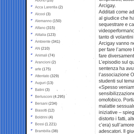
Aborto
(20)
Arcigay.
Acca Larentia
(2)
Additati come ade
Alcool
(3)
al giudice che ha
Alemanno
(150)
sequestrare e ca
Alfano
(315)
videoperformanc
Alitalia
(123)
tanto di volantini
Ambiente
(341)
Arcigay vanno nei
AN
(210)
per fare l’amore
fare diversament
Animali
(74)
L’episodio sul q
Arancioni
(2)
sentenza ha avuto
arte
(175)
l’associazione O
Attentato
(329)
studenti sul tema
Auguri
(13)
«Spesso veniamo 
Batini
(3)
sensibilizzazion
Berlusconi
(4.295)
omofobico. Porti
Bersani
(234)
malattie sessualm
Biasotti
(12)
iniziative – spi
Boldrini
(4)
distorto i fatti,
Bossi
(1.221)
c’era) sull’amor
adescatori. Il gi
Brambilla
(38)