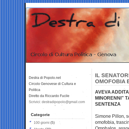
IL SENATOR
Destra di Popolo.net
OMOFOBIA 
Circolo Genovese di Cultura e
Politica
AVEVA ADDITA
Diretto da Riccardo Fucile
MINORENNI” T
Scrivici: destradipopolo@gmail.com
SENTENZA
Categorie
Simone Pillon, 
omofobia,
trasci
100 giorni
(5)
Omphalos, associ