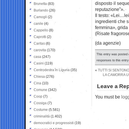
disposto il seque
Brunetta
(83)
reputazione”».
Burlando
(26)
Il testo: «Lei…le
Camogli
(2)
ingredienti che
canile
(4)
femmina», grida 
Cappello
(8)
(Risate fragoros
Caprotti
(2)
(da agenzie)
Caritas
(6)
carovita
(170)
This entry was posted o
casa
(247)
responses to this entr
Casini
(119)
Centrodestra in Liguria
(35)
«
TUTTI SI SENTONO
LA CAMORRA UC
Chiesa
(276)
Cina
(10)
Leave a Rep
Comune
(342)
You must be
log
Coop
(7)
Cossiga
(7)
Costume
(5.581)
criminalità
(1.402)
democratici e progressisti
(19)