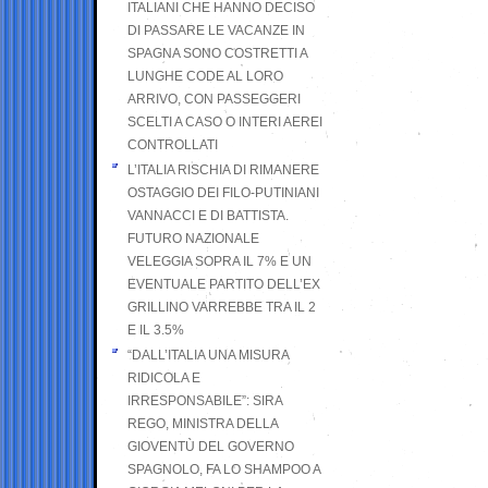
ITALIANI CHE HANNO DECISO
DI PASSARE LE VACANZE IN
SPAGNA SONO COSTRETTI A
LUNGHE CODE AL LORO
ARRIVO, CON PASSEGGERI
SCELTI A CASO O INTERI AEREI
CONTROLLATI
L’ITALIA RISCHIA DI RIMANERE
OSTAGGIO DEI FILO-PUTINIANI
VANNACCI E DI BATTISTA.
FUTURO NAZIONALE
VELEGGIA SOPRA IL 7% E UN
EVENTUALE PARTITO DELL’EX
GRILLINO VARREBBE TRA IL 2
E IL 3.5%
“DALL’ITALIA UNA MISURA
RIDICOLA E
IRRESPONSABILE”: SIRA
REGO, MINISTRA DELLA
GIOVENTÙ DEL GOVERNO
SPAGNOLO, FA LO SHAMPOO A