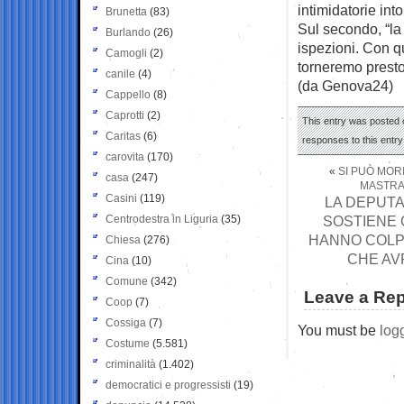
intimidatorie int
Brunetta
(83)
Sul secondo, “la
Burlando
(26)
ispezioni. Con q
Camogli
(2)
torneremo presto
canile
(4)
(da Genova24)
Cappello
(8)
Caprotti
(2)
This entry was posted 
Caritas
(6)
responses to this entr
carovita
(170)
«
SI PUÒ MOR
casa
(247)
MASTRA
Casini
(119)
LA DEPUT
Centrodestra in Liguria
(35)
SOSTIENE 
HANNO COLPIT
Chiesa
(276)
CHE AV
Cina
(10)
Comune
(342)
Leave a Rep
Coop
(7)
Cossiga
(7)
You must be
log
Costume
(5.581)
criminalità
(1.402)
democratici e progressisti
(19)