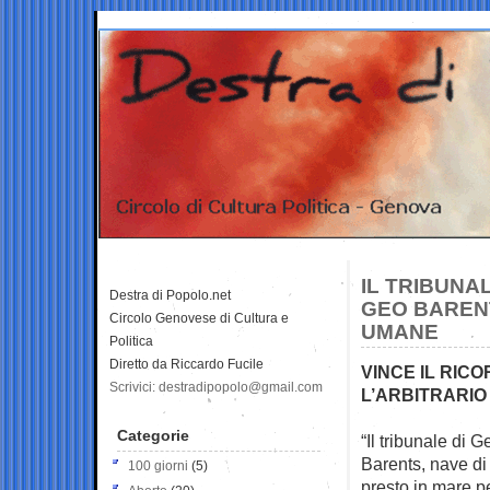
IL TRIBUNA
Destra di Popolo.net
GEO BARENT
Circolo Genovese di Cultura e
UMANE
Politica
Diretto da Riccardo Fucile
VINCE IL RIC
Scrivici: destradipopolo@gmail.com
L’ARBITRARIO
Categorie
“Il tribunale di
Barents, nave d
100 giorni
(5)
presto in mare p