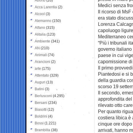
Aborto
(20)
Medici senza fro
Acca Larentia
(2)
Il ricorso di MsF
Alcool
(3)
era stato discuss
Alemanno
(150)
Lorenza Calcagno
Alfano
(315)
capoluogo ligure
Alitalia
(123)
Mediterraneo cen
Ambiente
(341)
“Più i tribunali i
AN
(210)
governo italiano
paese in cui vige
Animali
(74)
capomissione di 
Arancioni
(2)
Il primo provved
arte
(175)
Piantedosi e si b
Attentato
(329)
della guardia co
Auguri
(13)
scorso 19 settem
Batini
(3)
Il secondo, emes
Berlusconi
(4.295)
approfondita del
Bersani
(234)
rilevato otto car
Biasotti
(12)
Per quanto rigua
Boldrini
(4)
costiera libica 
Bossi
(1.221)
cinque ore dopo 
arrivati, hanno 
Brambilla
(38)