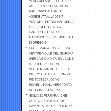
VENEZUELANO .IL COLOSSO
AMERICANO CHEVRON HA
RADDOPPIATO L’AREA
ASSEGNATA ALLA JOINT
VENTURE “PETROPIAR” NELLA
FASCIA DELL’ORINOCO,
L’AREA CHE OSPITA LE
MAGGIORI RISERVE MONDIALI
DI GREGGIO
LA GERMANIA SI CONFERMA IL
VENTRE MOLLE DELL’EUROPA
(PER LA GIOIA DI PUTIN). COME
MAI I TEDESCHI NON
VOGLIONO AMMETTERE CHE
DIETRO AL CASO DEL DRONE
PIENO DI ESPLOSIVO
RINVENUTO ALL’AEROPORTO
DI LIPSIA C’È LA RUSSIA?
GIULIANO FERRARA: ’CHE
COSA C’È SOTTO DIETRO
DAVANTI A LATO DEL “SIGNOR