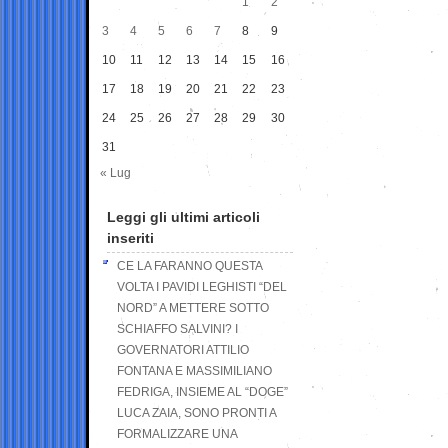
1
2
3
4
5
6
7
8
9
10
11
12
13
14
15
16
17
18
19
20
21
22
23
24
25
26
27
28
29
30
31
« Lug
Leggi gli ultimi articoli
inseriti
CE LA FARANNO QUESTA
VOLTA I PAVIDI LEGHISTI “DEL
NORD” A METTERE SOTTO
SCHIAFFO SALVINI? I
GOVERNATORI ATTILIO
FONTANA E MASSIMILIANO
FEDRIGA, INSIEME AL “DOGE”
LUCA ZAIA, SONO PRONTI A
FORMALIZZARE UNA