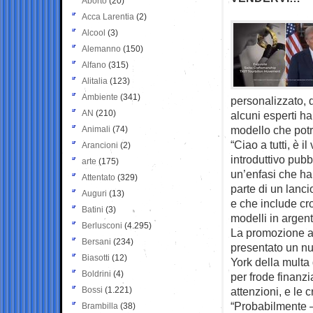
Aborto
(20)
Acca Larentia
(2)
Alcool
(3)
Alemanno
(150)
Alfano
(315)
Alitalia
(123)
Ambiente
(341)
personalizzato, d
AN
(210)
alcuni esperti ha
modello che potr
Animali
(74)
“Ciao a tutti, è 
Arancioni
(2)
introduttivo pubb
arte
(175)
un’enfasi che ha 
Attentato
(329)
parte di un lanci
Auguri
(13)
e che include cro
Batini
(3)
modelli in argent
Berlusconi
(4.295)
La promozione arr
Bersani
(234)
presentato un nu
Biasotti
(12)
York della multa 
Boldrini
(4)
per frode finanzi
Bossi
(1.221)
attenzioni, e le c
“Probabilmente 
Brambilla
(38)