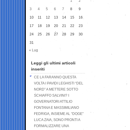
1
2
3
4
5
6
7
8
9
10
11
12
13
14
15
16
17
18
19
20
21
22
23
24
25
26
27
28
29
30
31
« Lug
Leggi gli ultimi articoli
inseriti
CE LA FARANNO QUESTA
VOLTA I PAVIDI LEGHISTI “DEL
NORD” A METTERE SOTTO
SCHIAFFO SALVINI? I
GOVERNATORI ATTILIO
FONTANA E MASSIMILIANO
FEDRIGA, INSIEME AL “DOGE”
LUCA ZAIA, SONO PRONTI A
FORMALIZZARE UNA