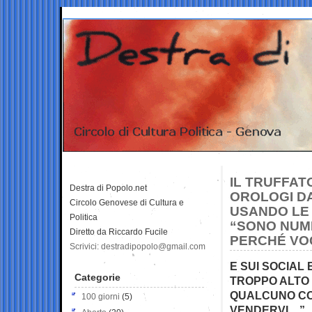
IL TRUFFAT
Destra di Popolo.net
OROLOGI DA
Circolo Genovese di Cultura e
USANDO LE 
Politica
“SONO NUME
Diretto da Riccardo Fucile
PERCHÉ VOG
Scrivici: destradipopolo@gmail.com
E SUI SOCIAL
Categorie
TROPPO ALTO 
QUALCUNO COM
100 giorni
(5)
VENDERVI…”