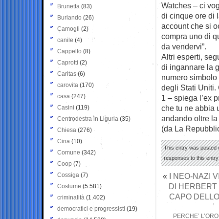
Watches – ci vogl
Brunetta
(83)
di cinque ore di
Burlando
(26)
account che si o
Camogli
(2)
compra uno di qu
canile
(4)
da vendervi”.
Cappello
(8)
Altri esperti, se
Caprotti
(2)
di ingannare la
Caritas
(6)
numero simbolo c
carovita
(170)
degli Stati Uniti
casa
(247)
1 – spiega l’ex 
che tu ne abbia 
Casini
(119)
andando oltre la
Centrodestra in Liguria
(35)
(da La Repubbli
Chiesa
(276)
Cina
(10)
This entry was posted o
Comune
(342)
responses to this entr
Coop
(7)
Cossiga
(7)
«
I NEO-NAZI
DI HERBERT K
Costume
(5.581)
CAPO DELLO
criminalità
(1.402)
democratici e progressisti
(19)
PERCHE’ L’ORO