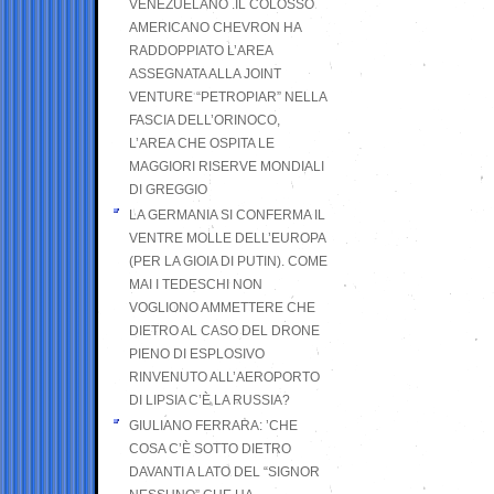
VENEZUELANO .IL COLOSSO
AMERICANO CHEVRON HA
RADDOPPIATO L’AREA
ASSEGNATA ALLA JOINT
VENTURE “PETROPIAR” NELLA
FASCIA DELL’ORINOCO,
L’AREA CHE OSPITA LE
MAGGIORI RISERVE MONDIALI
DI GREGGIO
LA GERMANIA SI CONFERMA IL
VENTRE MOLLE DELL’EUROPA
(PER LA GIOIA DI PUTIN). COME
MAI I TEDESCHI NON
VOGLIONO AMMETTERE CHE
DIETRO AL CASO DEL DRONE
PIENO DI ESPLOSIVO
RINVENUTO ALL’AEROPORTO
DI LIPSIA C’È LA RUSSIA?
GIULIANO FERRARA: ’CHE
COSA C’È SOTTO DIETRO
DAVANTI A LATO DEL “SIGNOR