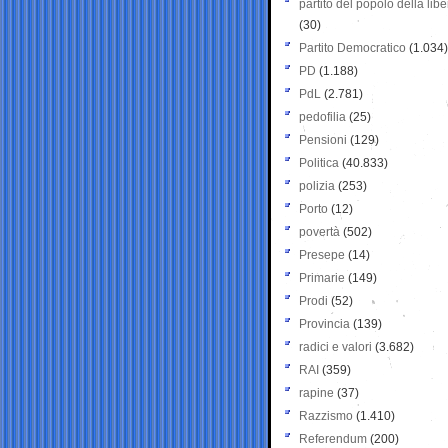
partito del popolo della libe
(30)
Partito Democratico
(1.034)
PD
(1.188)
PdL
(2.781)
pedofilia
(25)
Pensioni
(129)
Politica
(40.833)
polizia
(253)
Porto
(12)
povertà
(502)
Presepe
(14)
Primarie
(149)
Prodi
(52)
Provincia
(139)
radici e valori
(3.682)
RAI
(359)
rapine
(37)
Razzismo
(1.410)
Referendum
(200)