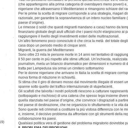
(che appartengono alla prima categoria di overstayers meno poveri) e,
nigeriane che attraversano il Mediterraneo e rimangono schiave del rac
Per le prime la scelta di migrare corrisponde a una strategia, magari 
razionale, per garantire la sopravvivenza di un intero nucleo familiare 
paese d’origine).
Le rimesse (i soldi che questi migranti mandano a casa) hanno da tem
finanziario globale degli aiuti ufficiali che i paesi ricchi elargiscono ai 
raggiungere il livello degli investimenti esteri delle multinazionali.
Un’altro fenomeno poco conosciuto è che circa la metà del totale degli
casa dopo un periodo medio di cinque anni.
Migranti, la guerra del Mediterraneo
Sono oltre 23 mila le persone morte in 14 anni nel tentativo di raggiun
Il 50 per cento in più rispetto alle stime ufficiali. Un’inchiesta, realizzat
journalism, rivela un bilancio drammatico per dimensioni e numero di 
tratta per Lampedusa sia ormai un cimitero sottomarino
)
Per le donne nigeriane che arrivano in Italia la scelta di migrare corr
nuova forma di riduzione in schiavitù.
Si stima che il giro di denaro mosso dal movimento illegale di esseri u
spanne sotto quello del traffico internazionale di stupefacenti.
Gli scafisti che talvolta i nostri poliziotti riescono a catturare rappresen
(sottopagato e rischioso) di una catena che spesso lega insieme divers
quella stanziata nel paese d’origine, che convince i disgraziati a partir
nel paese di destinazione, che ne organizza lo sfruttamento e la vita da
Sono queste reti criminali a costituire la più vistosa differenza con le m
e, insieme, il decisivo problema da affrontare con gli strumenti della re
collaborazione tra paesi.
19)
Qualsiasi politica vera di gestione del problema migratorio dovrebbe pa
IL PROBLEMA DEI PROFUGHI