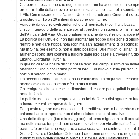
C’è però un’eccezione che negli ultimi tre anni ha acquisito una sempre
profughi, frutto della nuova e recente instabilità politica della sponda
L’Alto Commissario delle Nazioni Unite, che dagli anni Cinquanta si o
a gestire tra i 15 e i 20 milioni di persone ogni anno.
Vengono da guerre civili endemiche e dimenticate («conflitti a bassa int
cinico linguaggio delle scienze sociali, perchè non superano i mille mor
dell’Africa e dell’Asia. Occasionalmente anche da guerre più famose (A
La politica dell’Onu è di non farli allontanare troppo dalle zone d’origine
rientro e non dare troppa noia (con malsani attendamenti di bisognosi) a
Ma in Siria, per esempio, non è stato possibile. Due milioni di siriani (i
aumento) sono stati costretti a fuggire dalle loro case e a trovare rifugi
Libano, Giordania, Turchia.
In questo caso le nostre distinzioni saltano: nei campi si ritrovano insiem
analfabeti. Una piccolissima parte di loro — di nuovo quella più fragile
sale sui barconi della morte.
Da decenni i clandestini sfruttano la confusione tra migrazione economi
poche cose che conoscono c’è il diritto d’asilo.
Chi emigra sa che se riesce a dimostrare di essere perseguitati in patr
porta in faccia.
La polizia tedesca ha sempre avuto un bel daffare a distinguere tra turch
a lavorare e chi scappava dalla guerra.
Per questa ragione nascono i centri di identificazione, a Lampedusa 
chiamarli anche lager ma non è che esistano molte alternative.
Una delle disgrazie (forse la maggiore) del tema migrazioni è di presta
ma nello stesso tempo di non essere risolvibile per vie altrettanto facili. 
paura che proclamano «ognuno a casa sua» vanno contro a millenni d
Giulio Cesare e Cristoforo Colombo. Loro nemmeno lo sanno nè gli im
DISOCCUPAZIONE? NON DIAMO LA COLPA AGLI IMMIGRATI