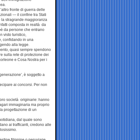
pea.
ltro fronte di guerra delle
ionali — il confine tra Stati
— la stragrande maggioranza
infatti composta in realtà da
oè da persone che entrano
 visto turistico,
ge, confidando in una
gendo alla legge.
erimento, quasi sempre spendono
e sulla rete di protezione dei
Corleone e Cosa Nostra per i
 generazione’, è soggetto a
tecipare ai concorsi. Per non
oro società originarie: hanno
(magari immaginaria ma proprio
la progettazione di un
quotidiana, dal quale sono
dano ai trafficanti, credono alle
olosissimo.
estine filippine o peruviane