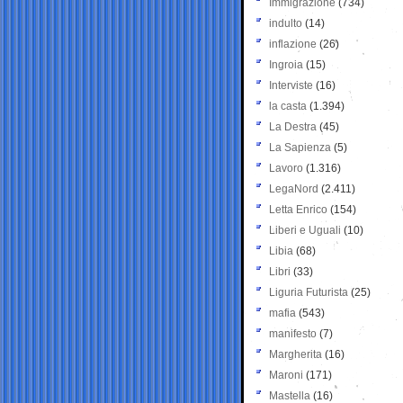
Immigrazione
(734)
indulto
(14)
inflazione
(26)
Ingroia
(15)
Interviste
(16)
la casta
(1.394)
La Destra
(45)
La Sapienza
(5)
Lavoro
(1.316)
LegaNord
(2.411)
Letta Enrico
(154)
Liberi e Uguali
(10)
Libia
(68)
Libri
(33)
Liguria Futurista
(25)
mafia
(543)
manifesto
(7)
Margherita
(16)
Maroni
(171)
Mastella
(16)