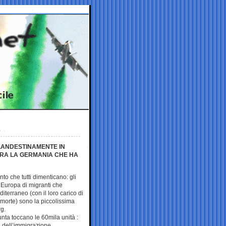
CLANDESTINAMENTE IN
RA LA GERMANIA CHE HA
to che tutti dimenticano: gli
in Europa di migranti che
diterraneo (con il loro carico di
 morte) sono la piccolissima
rg.
unta toccano le 60mila unità :
 dell’immigrazione