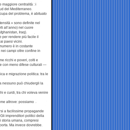
 maggiore centralità : i
 sud del Mediterraneo.
ccupa del problema, è abituato
ensità » sono definite nel
ti all’anno) nel cuore
fghanistan, Iraq).
 per rendere più facile il
i paesi vicini.
l numero è in costante
o nei campi oltre confine in
e ricchi e poveri, colti e
 e con meno difese culturali —
ca e migrazione politica: tra le
ia nessuno può chiudergli la
i e curdi, tra chi voleva venire
come altrove: possiamo
rsi a facilissime propagande
Gli imprenditori politici della
i storia umana, compresi
porta. Ma invece dovrebbe.