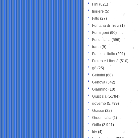
Fini
(821)
fioriere
(5)
Fitto
(27)
Fontana di Trevi
(1)
Formigoni
(90)
Forza Italia
(596)
frana
(9)
Fratelli d'Italia
(291)
Futuro e Libertà
(510)
g8
(25)
Gelmini
(68)
Genova
(542)
Giannino
(10)
Giustizia
(5.784)
governo
(5.799)
Grasso
(22)
Green Italia
(1)
Grillo
(2.941)
Idv
(4)