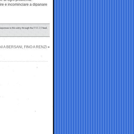
re e incominciare a dipanare
esponses to this entry through the
RSS 2.0
feed.
I A BERSANI, FINO A RENZI
»