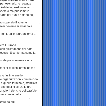
 per esempio, le ragazze
ket della prostituzione.
disperata ma pur sempre
(parte del quale rimane nel
po superato il volume
paesi poveri e si avviano a
 immigrati in Europa torna a
gere l’Europa.
a con gli strumenti del data
decessi. E conferma come la
isponde praticamente a una
mani si collochi ormai poche
tano l’ultimo anello
e organizzazioni criminali: da
e a quella terminale, stanziata
 clandestini senza futuro.
igrazioni storiche del passato
pressione e della
rtire da qui.