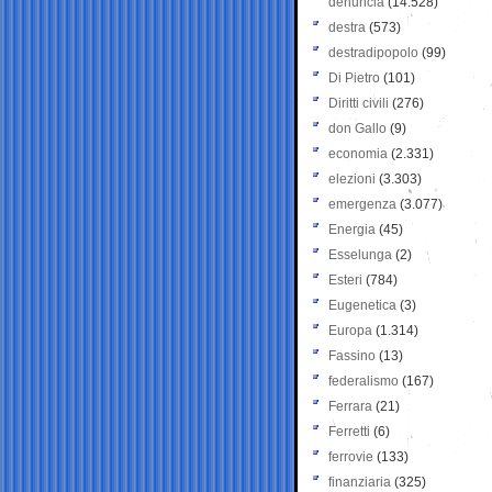
denuncia
(14.528)
destra
(573)
destradipopolo
(99)
Di Pietro
(101)
Diritti civili
(276)
don Gallo
(9)
economia
(2.331)
elezioni
(3.303)
emergenza
(3.077)
Energia
(45)
Esselunga
(2)
Esteri
(784)
Eugenetica
(3)
Europa
(1.314)
Fassino
(13)
federalismo
(167)
Ferrara
(21)
Ferretti
(6)
ferrovie
(133)
finanziaria
(325)