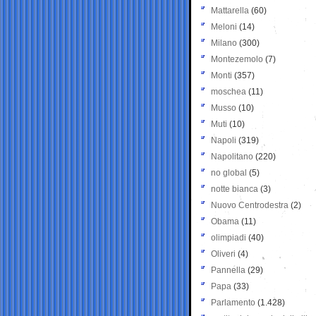
Mattarella
(60)
Meloni
(14)
Milano
(300)
Montezemolo
(7)
Monti
(357)
moschea
(11)
Musso
(10)
Muti
(10)
Napoli
(319)
Napolitano
(220)
no global
(5)
notte bianca
(3)
Nuovo Centrodestra
(2)
Obama
(11)
olimpiadi
(40)
Oliveri
(4)
Pannella
(29)
Papa
(33)
Parlamento
(1.428)