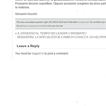
Possiamo farcene sopraffare. Oppure possiamo scegliere da dove parti
la matassa.
Giovanni Gozzini
This entry was posted on giovedì, Luglio 17th, 2014 at 22:32 and is filed under
Immigrazione
. You can follow any r
You can
leave a response
, or
trackback
from your own site.
«
IL DISSENSO AL TEMPO DEI LEADER CARISMATICI
MOGHERINI, LA SPECIALISTA IN CAMBI DI CASACCA: DA VELTRON
Leave a Reply
You must be
logged in
to post a comment.