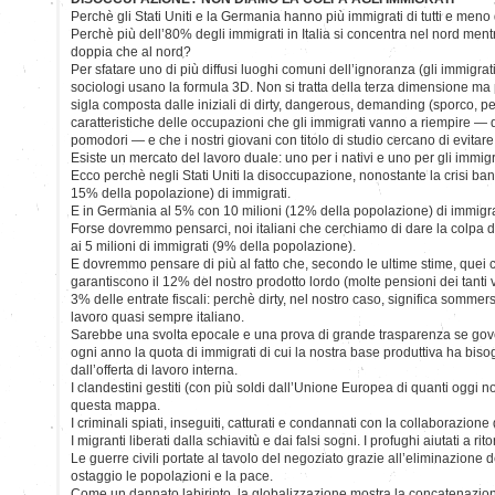
Perchè gli Stati Uniti e la Germania hanno più immigrati di tutti e me
Perchè più dell’80% degli immigrati in Italia si concentra nel nord men
doppia che al nord?
Per sfatare uno di più diffusi luoghi comuni dell’ignoranza (gli immigrati 
sociologi usano la formula 3D. Non si tratta della terza dimensione m
sigla composta dalle iniziali di dirty, dangerous, demanding (sporco, per
caratteristiche delle occupazioni che gli immigrati vanno a riempire — da
pomodori — e che i nostri giovani con titolo di studio cercano di evitare
Esiste un mercato del lavoro duale: uno per i nativi e uno per gli immigr
Ecco perchè negli Stati Uniti la disoccupazione, nonostante la crisi banc
15% della popolazione) di immigrati.
E in Germania al 5% con 10 milioni (12% della popolazione) di immigra
Forse dovremmo pensarci, noi italiani che cerchiamo di dare la colpa 
ai 5 milioni di immigrati (9% della popolazione).
E dovremmo pensare di più al fatto che, secondo le ultime stime, quei c
garantiscono il 12% del nostro prodotto lordo (molte pensioni dei tanti 
3% delle entrate fiscali: perchè dirty, nel nostro caso, significa sommers
lavoro quasi sempre italiano.
Sarebbe una svolta epocale e una prova di grande trasparenza se gove
ogni anno la quota di immigrati di cui la nostra base produttiva ha bis
dall’offerta di lavoro interna.
I clandestini gestiti (con più soldi dall’Unione Europea di quanti oggi no
questa mappa.
I criminali spiati, inseguiti, catturati e condannati con la collaborazione 
I migranti liberati dalla schiavitù e dai falsi sogni. I profughi aiutati a ri
Le guerre civili portate al tavolo del negoziato grazie all’eliminazione 
ostaggio le popolazioni e la pace.
Come un dannato labirinto, la globalizzazione mostra la concatenazio