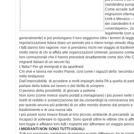
clandestina euro
Come accade sull’a
migrazioni internaz
Uniti e Messico 
dei clandestini è 
«overstayers», ci
legalmente (con un
generalmente) e poi prolungano il loro soggiorno oltre i termini di leg
regolarizzazione futura dopo un periodo più o meno lungo vissuto sfug
I fatti danno loro ragione: non si prendono rischi nel viaggio di trasf
molto meno di chi si affida alle organizzazioni criminali, possono contar
loro connazionali che li hanno preceduti (esattamente come don Vito 
migranti italiani di un secolo fa).
L’Italia? Per gli immigrati è da apartheid
Chi vive e lavora nel nostro Paese, così come i ragazzi della ‘seconda
mille limitazioni.
Dall’impossibilità di accedere a molti impieghi della PA a quella di par
parlare della tutela sul lavoro o del diritto di sciopero.
O persino della possibilità di giocare a pallone
Non sono (come invece siamo portati a immaginare) i più poveri nelle l
livelli di reddito e scolarizzazione tali da consentirgli la conoscenza 
per questo ancora più potente) di un altro mondo diverso dal proprio e 
trasferimento e di una nuova vita.
I più poveri sono invece fissati al loro piccolo ambiente di precarietà 
incapaci di sollevare lo sguardo. Sono questi ultimi le vittime che si affi
loro bugie e affidano loro tutti i risparmi per affrontare un viaggio peric
I MIGRANTI NON SONO TUTTI UGUALI
Tutti noi possiamo constatare di persona questa differenza: tra le cland