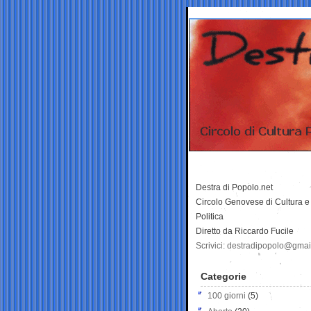
Destra di Popolo.net
Circolo Genovese di Cultura e
Politica
Diretto da Riccardo Fucile
Scrivici: destradipopolo@gma
Categorie
100 giorni
(5)