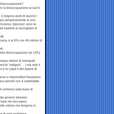
no disoccupazione?
tre la disoccupazione al sud è
ci tolgono posti di lavoro) i
a più semplicemente di una
icoloso, faticoso): sono le
i badanti ai raccoglitori di
.
ati.
aria, è al 6% con 46 milioni (il
ti.
della disoccupazione (al 13%)
inque milioni di immigrati
vecchi ‘indigeni’ …) ma solo il
o e la colpa è del datore di
rno e imprenditori fissassero
ogno perchè non è soddisfatta
n arrivino) sulla base di
dei governi stranieri.
tornare nei loro paesi.
delle milizie che tengono in
ne di ogni problema.