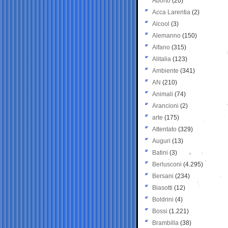
Aborto
(20)
Acca Larentia
(2)
Alcool
(3)
Alemanno
(150)
Alfano
(315)
Alitalia
(123)
Ambiente
(341)
AN
(210)
Animali
(74)
Arancioni
(2)
arte
(175)
Attentato
(329)
Auguri
(13)
Batini
(3)
Berlusconi
(4.295)
Bersani
(234)
Biasotti
(12)
Boldrini
(4)
Bossi
(1.221)
Brambilla
(38)