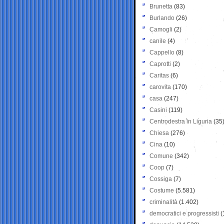
Brunetta
(83)
Burlando
(26)
Camogli
(2)
canile
(4)
Cappello
(8)
Caprotti
(2)
Caritas
(6)
carovita
(170)
casa
(247)
Casini
(119)
Centrodestra in Liguria
(35
Chiesa
(276)
Cina
(10)
Comune
(342)
Coop
(7)
Cossiga
(7)
Costume
(5.581)
criminalità
(1.402)
democratici e progressisti
(