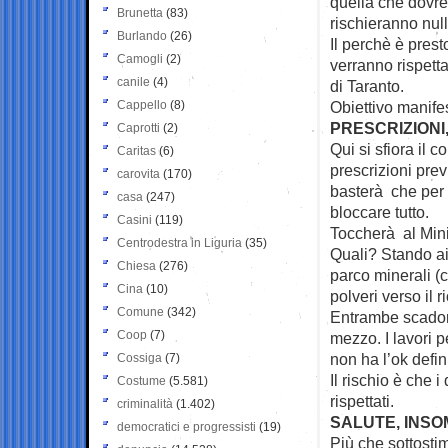
quella che dovreb
Brunetta
(83)
rischieranno null
Burlando
(26)
Il perchè è prest
Camogli
(2)
verranno rispetta
canile
(4)
di Taranto.
Cappello
(8)
Obiettivo manifes
PRESCRIZIONI
Caprotti
(2)
Qui si sfiora il c
Caritas
(6)
prescrizioni prev
carovita
(170)
basterà che per 
casa
(247)
bloccare tutto.
Casini
(119)
Toccherà al Minis
Centrodestra in Liguria
(35)
Quali? Stando ai 
Chiesa
(276)
parco minerali (
Cina
(10)
polveri verso il 
Comune
(342)
Entrambe scadono
Coop
(7)
mezzo. I lavori p
non ha l’ok defini
Cossiga
(7)
Il rischio è che 
Costume
(5.581)
rispettati.
criminalità
(1.402)
SALUTE, INS
democratici e progressisti
(19)
Più che sottostim