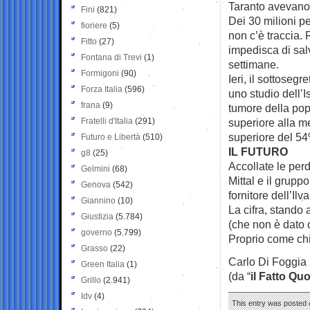
Taranto avevano 
Fini
(821)
Dei 30 milioni pe
fioriere
(5)
non c’è traccia.
Fitto
(27)
impedisca di sal
Fontana di Trevi
(1)
settimane.
Formigoni
(90)
Ieri, il sottose
Forza Italia
(596)
uno studio dell’I
frana
(9)
tumore della pop
Fratelli d'Italia
(291)
superiore alla me
superiore del 5
Futuro e Libertà
(510)
IL FUTURO
g8
(25)
Accollate le perd
Gelmini
(68)
Mittal e il gruppo
Genova
(542)
fornitore dell’Ilva
Giannino
(10)
La cifra, stando 
Giustizia
(5.784)
(che non è dato 
governo
(5.799)
Proprio come chi
Grasso
(22)
Carlo Di Foggia
Green Italia
(1)
(da “
il Fatto Qu
Grillo
(2.941)
Idv
(4)
This entry was posted o