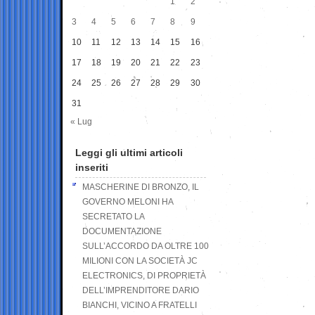
1
2
3
4
5
6
7
8
9
10
11
12
13
14
15
16
17
18
19
20
21
22
23
24
25
26
27
28
29
30
31
« Lug
Leggi gli ultimi articoli
inseriti
MASCHERINE DI BRONZO, IL
GOVERNO MELONI HA
SECRETATO LA
DOCUMENTAZIONE
SULL’ACCORDO DA OLTRE 100
MILIONI CON LA SOCIETÀ JC
ELECTRONICS, DI PROPRIETÀ
DELL’IMPRENDITORE DARIO
BIANCHI, VICINO A FRATELLI