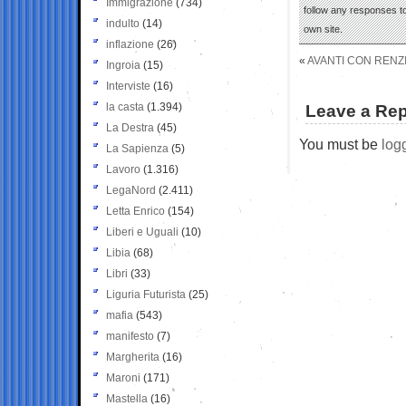
Immigrazione
(734)
follow any responses to
indulto
(14)
own site.
inflazione
(26)
«
AVANTI CON RENZ
Ingroia
(15)
Interviste
(16)
la casta
(1.394)
Leave a Rep
La Destra
(45)
You must be
log
La Sapienza
(5)
Lavoro
(1.316)
LegaNord
(2.411)
Letta Enrico
(154)
Liberi e Uguali
(10)
Libia
(68)
Libri
(33)
Liguria Futurista
(25)
mafia
(543)
manifesto
(7)
Margherita
(16)
Maroni
(171)
Mastella
(16)