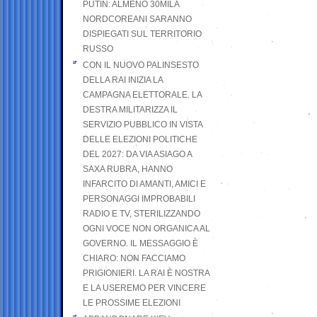
PUTIN: ALMENO 30MILA
NORDCOREANI SARANNO
DISPIEGATI SUL TERRITORIO
RUSSO
CON IL NUOVO PALINSESTO
DELLA RAI INIZIA LA
CAMPAGNA ELETTORALE. LA
DESTRA MILITARIZZA IL
SERVIZIO PUBBLICO IN VISTA
DELLE ELEZIONI POLITICHE
DEL 2027: DA VIA ASIAGO A
SAXA RUBRA, HANNO
INFARCITO DI AMANTI, AMICI E
PERSONAGGI IMPROBABILI
RADIO E TV, STERILIZZANDO
OGNI VOCE NON ORGANICA AL
GOVERNO. IL MESSAGGIO È
CHIARO: NON FACCIAMO
PRIGIONIERI. LA RAI È NOSTRA
E LA USEREMO PER VINCERE
LE PROSSIME ELEZIONI