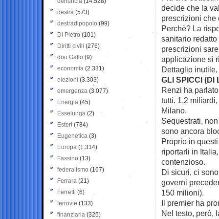
denuncia
(14.528)
decide che la va
destra
(573)
prescrizioni che
destradipopolo
(99)
Perchè? La rispo
Di Pietro
(101)
sanitario redatto
Diritti civili
(276)
prescrizioni sar
don Gallo
(9)
applicazione si 
economia
(2.331)
Dettaglio inutile
GLI SPICCI (DI
elezioni
(3.303)
Renzi ha parlato
emergenza
(3.077)
tutti. 1,2 miliard
Energia
(45)
Milano.
Esselunga
(2)
Sequestrati, non 
Esteri
(784)
sono ancora bloc
Eugenetica
(3)
Proprio in questi
Europa
(1.314)
riportarli in Ita
Fassino
(13)
contenzioso.
federalismo
(167)
Di sicuri, ci son
Ferrara
(21)
governi precedent
150 milioni).
Ferretti
(6)
Il premier ha pro
ferrovie
(133)
Nel testo, però, 
finanziaria
(325)