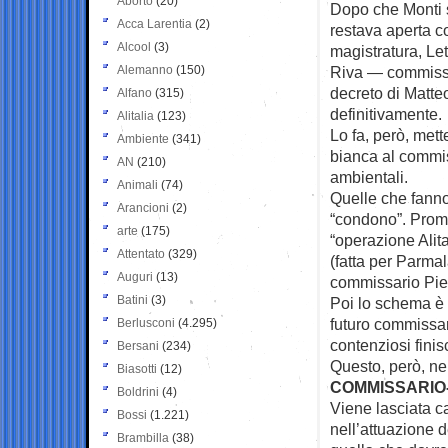
Aborto
(20)
Dopo che Monti st
Acca Larentia
(2)
restava aperta c
Alcool
(3)
magistratura, Let
Alemanno
(150)
Riva — commissa
decreto di Matte
Alfano
(315)
definitivamente.
Alitalia
(123)
Lo fa, però, mett
Ambiente
(341)
bianca al commis
AN
(210)
ambientali.
Animali
(74)
Quelle che fanno 
Arancioni
(2)
“condono”. Prome
arte
(175)
“operazione Alit
Attentato
(329)
(fatta per Parmal
Auguri
(13)
commissario Pie
Batini
(3)
Poi lo schema è
futuro commissari
Berlusconi
(4.295)
contenziosi fini
Bersani
(234)
Questo, però, nel
Biasotti
(12)
COMMISSARIO-
Boldrini
(4)
Viene lasciata c
Bossi
(1.221)
nell’attuazione d
Brambilla
(38)