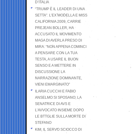
D’ITALIA
“TRUMP È IL LEADER DI UNA
SETTA”. L’EX MODELLA E MISS
CALIFORNIA 2009, CARRIE
PREJEAN BOLLER, HA
ACCUSATO IL MOVIMENTO
MAGA DI AVERLA PRESO DI
MIRA: “NON APPENA COMINCI
A PENSARE CON LA TUA
TESTA, A USARE IL BUON
SENSO E A METTERE IN
DISCUSSIONE LA
NARRAZIONE DOMINANTE,
VIENI EMARGINATO”
ILARIA CUCCHI E FABIO
ANSELMO SI SPOSANO; LA
SENATRICE DI AVS E
L’AVVOCATO INSIEME DOPO
LE BTTGLIE SULLA MORTE DI
STEFANO
KIM, IL SERVO SCIOCCO DI