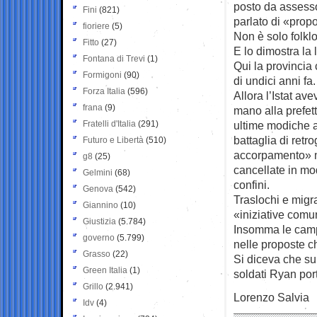
posto da assesso
Fini
(821)
parlato di «propo
fioriere
(5)
Non è solo folklo
Fitto
(27)
E lo dimostra la 
Fontana di Trevi
(1)
Qui la provincia
Formigoni
(90)
di undici anni fa.
Forza Italia
(596)
Allora l’Istat av
frana
(9)
mano alla prefet
Fratelli d'Italia
(291)
ultime modiche a
battaglia di retr
Futuro e Libertà
(510)
accorpamento» ma
g8
(25)
cancellate in mo
Gelmini
(68)
confini.
Genova
(542)
Traslochi e migra
Giannino
(10)
«iniziative comun
Giustizia
(5.784)
Insomma le campa
governo
(5.799)
nelle proposte c
Grasso
(22)
Si diceva che su
Green Italia
(1)
soldati Ryan port
Grillo
(2.941)
Lorenzo Salvia
Idv
(4)