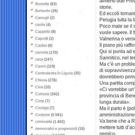
almeno due Provi
Brunetta
(83)
storie.
Burlando
(26)
Ed eccoli tornar
Camogli
(2)
Perugia tutta la 
canile
(4)
Poco male se il 
Cappello
(8)
vuole sapere. Il 
Valnerina o verso
Caprotti
(2)
Il piano più raff
Caritas
(6)
Qui si punta ad 
carovita
(170)
Sannitico, nel ter
casa
(247)
Ma c’è un proble
Casini
(119)
di sopravvivenza
Centrodestra in Liguria
(35)
dovrebbero prim
Chiesa
(276)
Una partita compl
Cina
(10)
«Ci vorrebbe un’i
Comune
(342)
provincia di Bene
Coop
(7)
lunga durata».
Ma il parto è (po
Cossiga
(7)
amministrazione d
Costume
(5.581)
Va bene che a R
criminalità
(1.402)
mettere tutti d’
democratici e progressisti
(19)
nemico.