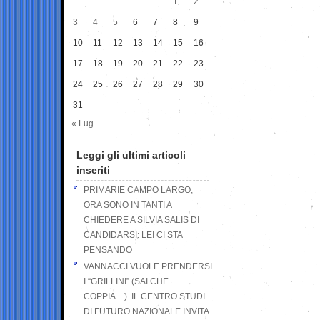
1
2
3
4
5
6
7
8
9
10
11
12
13
14
15
16
17
18
19
20
21
22
23
24
25
26
27
28
29
30
31
« Lug
Leggi gli ultimi articoli
inseriti
PRIMARIE CAMPO LARGO,
ORA SONO IN TANTI A
CHIEDERE A SILVIA SALIS DI
CANDIDARSI: LEI CI STA
PENSANDO
VANNACCI VUOLE PRENDERSI
I “GRILLINI” (SAI CHE
COPPIA…). IL CENTRO STUDI
DI FUTURO NAZIONALE INVITA