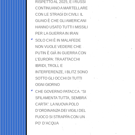
RISPETTO AL 2025, E I RUSSI
CONTINUANO A MARTELLARE
CON LE STRAGI DI CIVILI. IL
GUAIO È CHE GLI AMERICANI
HANNO USATO TUTTI I MISSILI
PER LA GUERRA IN IRAN
SOLO CHI È IN MALAFEDE
NON VUOLE VEDERE CHE
PUTIN È GIÀ IN GUERRA CON
L’EUROPA: TRA ATTACCHI
IBRIDI, TROLL E
INTERFERENZE, I BLITZ SONO
SOTTO GLI OCCHI DI TUTTI
OGNI GIORNO
CHE GOVERNO PATACCA. “SI
SFILAMENTA TUTTA, SEMBRA
CARTA”. LA NUOVA POLO
D’ORDINANZA DEI VIGILI DEL
FUOCO SI STRAPPA CON UN
PO’ D’ACQUA