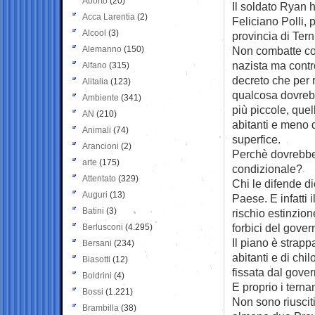
Aborto
(20)
Il soldato Ryan h
Acca Larentia
(2)
Feliciano Polli, 
Alcool
(3)
provincia di Tern
Alemanno
(150)
Non combatte co
nazista ma contro
Alfano
(315)
decreto che per 
Alitalia
(123)
qualcosa dovrebb
Ambiente
(341)
più piccole, que
AN
(210)
abitanti e meno d
Animali
(74)
superfice.
Arancioni
(2)
Perchè dovrebbe 
arte
(175)
condizionale?
Attentato
(329)
Chi le difende di
Auguri
(13)
Paese. E infatti i
Batini
(3)
rischio estinzion
forbici del gover
Berlusconi
(4.295)
Il piano è strap
Bersani
(234)
abitanti e di chi
Biasotti
(12)
fissata dal gover
Boldrini
(4)
E proprio i terna
Bossi
(1.221)
Non sono riuscit
Brambilla
(38)