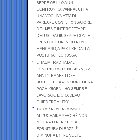
BEPPE GRILLO A UN
CONFRONTO. VANNACCI HA
UNA VOGLIA MATTA DI
PARLARE CON IL FONDATORE
DEL M5S E INTERCETTARE I
DELUSI DA GIUSEPPE CONTE.
I PUNTI DI CONTATTO NON
MANCANO, A PARTIRE DALLA
POSTURA FILORUSSA
L’ITALIA TRADITA DAL
GOVERNO MELONI. ANNA , 72
ANNI; “TRA AFFITTO E
BOLLETTE LA PENSIONE DURA
POCHI GIORNI, HO SEMPRE
LAVORATO E ORA DEVO
CHIEDERE AIUTO”
TRUMP NON DÀ MISSILI
ALL’UCRAINA PERCHÉ NON
NE HA PIÙ PER SÉ : LA
FORNITURA DI RAZZI È
DIMINUITA DI TRE VOLTE