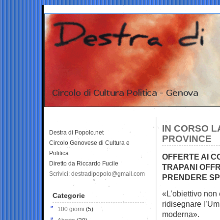
IN CORSO L
Destra di Popolo.net
PROVINCE
Circolo Genovese di Cultura e
Politica
OFFERTE AI C
Diretto da Riccardo Fucile
TRAPANI OFF
Scrivici: destradipopolo@gmail.com
PRENDERE SP
«L’obiettivo non 
Categorie
ridisegnare l’Um
100 giorni
(5)
moderna».