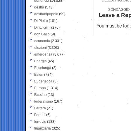
DELL’ANNO, GIU
denuncia
(14.528)
destra
(573)
SONDAGGIO I
destradipopolo
(99)
Leave a Rep
Di Pietro
(101)
You must be
log
Diritti civili
(276)
don Gallo
(9)
economia
(2.331)
elezioni
(3.303)
emergenza
(3.077)
Energia
(45)
Esselunga
(2)
Esteri
(784)
Eugenetica
(3)
Europa
(1.314)
Fassino
(13)
federalismo
(167)
Ferrara
(21)
Ferretti
(6)
ferrovie
(133)
finanziaria
(325)