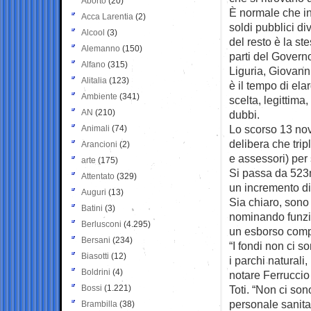
Aborto
(20)
È normale che in
Acca Larentia
(2)
soldi pubblici di
Alcool
(3)
del resto è la s
Alemanno
(150)
parti del Govern
Alfano
(315)
Liguria, Giovann
Alitalia
(123)
è il tempo di ela
Ambiente
(341)
scelta, legittim
AN
(210)
dubbi.
Lo scorso 13 nov
Animali
(74)
delibera che trip
Arancioni
(2)
e assessori) per s
arte
(175)
Si passa da 523m
Attentato
(329)
un incremento di
Auguri
(13)
Sia chiaro, sono 
Batini
(3)
nominando funzio
Berlusconi
(4.295)
un esborso comple
Bersani
(234)
“I fondi non ci 
Biasotti
(12)
i parchi naturali,
Boldrini
(4)
notare Ferruccio 
Bossi
(1.221)
Toti. “Non ci so
personale sanita
Brambilla
(38)