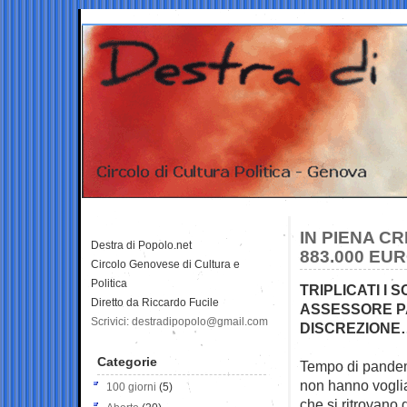
IN PIENA CR
Destra di Popolo.net
883.000 EU
Circolo Genovese di Cultura e
Politica
TRIPLICATI I 
Diretto da Riccardo Fucile
ASSESSORE PA
Scrivici: destradipopolo@gmail.com
DISCREZIONE…
Categorie
Tempo di pandemi
non hanno vogli
100 giorni
(5)
che si ritrovano 