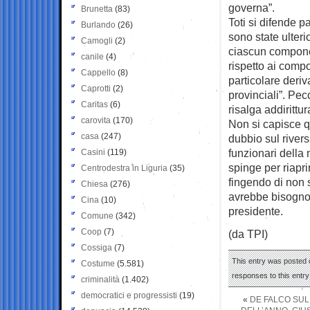
governa”.
Brunetta
(83)
Toti si difende 
Burlando
(26)
sono state ulter
Camogli
(2)
ciascun componen
canile
(4)
rispetto ai compo
Cappello
(8)
particolare deriv
Caprotti
(2)
provinciali”. Pec
Caritas
(6)
risalga addirittu
carovita
(170)
Non si capisce q
casa
(247)
dubbio sul rivers
funzionari della
Casini
(119)
spinge per riaprir
Centrodestra in Liguria
(35)
fingendo di non 
Chiesa
(276)
avrebbe bisogno)
Cina
(10)
presidente.
Comune
(342)
Coop
(7)
(da TPI)
Cossiga
(7)
This entry was posted 
Costume
(5.581)
responses to this entr
criminalità
(1.402)
democratici e progressisti
(19)
«
DE FALCO SUL