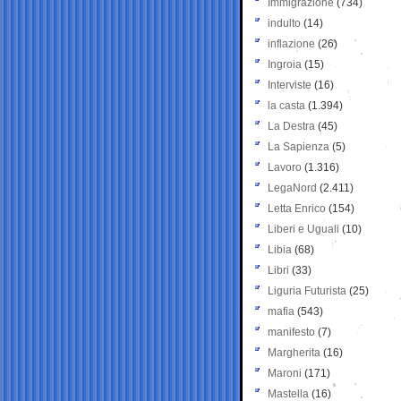
Immigrazione
(734)
indulto
(14)
inflazione
(26)
Ingroia
(15)
Interviste
(16)
la casta
(1.394)
La Destra
(45)
La Sapienza
(5)
Lavoro
(1.316)
LegaNord
(2.411)
Letta Enrico
(154)
Liberi e Uguali
(10)
Libia
(68)
Libri
(33)
Liguria Futurista
(25)
mafia
(543)
manifesto
(7)
Margherita
(16)
Maroni
(171)
Mastella
(16)