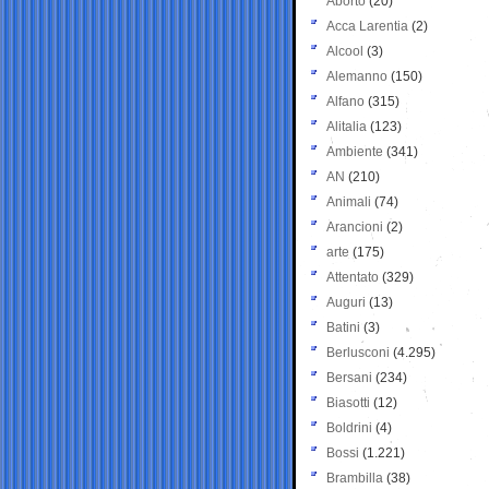
Aborto
(20)
Acca Larentia
(2)
Alcool
(3)
Alemanno
(150)
Alfano
(315)
Alitalia
(123)
Ambiente
(341)
AN
(210)
Animali
(74)
Arancioni
(2)
arte
(175)
Attentato
(329)
Auguri
(13)
Batini
(3)
Berlusconi
(4.295)
Bersani
(234)
Biasotti
(12)
Boldrini
(4)
Bossi
(1.221)
Brambilla
(38)