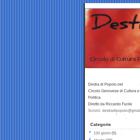
Destra di Popolo.net
Circolo Genovese di Cultura e
Politica
Diretto da Riccardo Fucile
Scrivici: destradipopolo@gma
Categorie
100 giorni
(5)