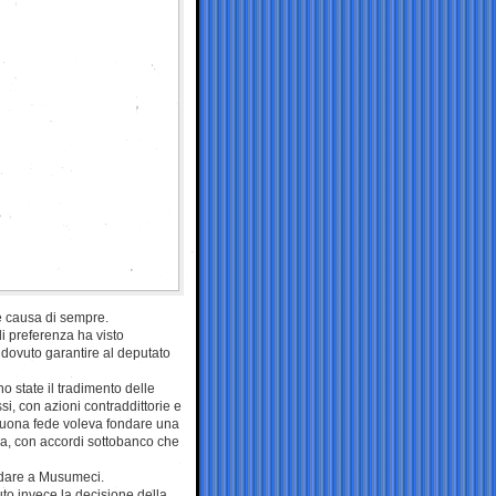
te causa di sempre.
di preferenza ha visto
e dovuto garantire al deputato
 state il tradimento delle
ssi, con azioni contraddittorie e
 buona fede voleva fondare una
tra, con accordi sottobanco che
odare a Musumeci.
to invece la decisione della