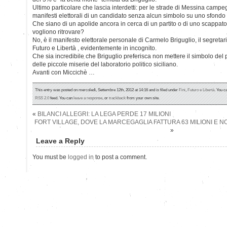
Ultimo particolare che lascia interdetti: per le strade di Messina camp
manifesti elettorali di un candidato senza alcun simbolo su uno sfondo
Che siano di un apolide ancora in cerca di un partito o di uno scappato 
vogliono ritrovare?
No, è il manifesto elettorale personale di Carmelo Briguglio, il segretar
Futuro e Libertà , evidentemente in incognito.
Che sia incredibile che Briguglio preferisca non mettere il simbolo del p
delle piccole miserie del laboratorio politico siciliano.
Avanti con Miccichè …
This entry was posted on mercoledì, Settembre 12th, 2012 at 14:16 and is filed under
Fini
,
Futuro e Libertà
. You c
RSS 2.0
feed. You can
leave a response
, or
trackback
from your own site.
«
BILANCI ALLEGRI: LA LEGA PERDE 17 MILIONI
FORT VILLAGE, DOVE LA MARCEGAGLIA FATTURA 63 MILIONI E N
»
Leave a Reply
You must be
logged in
to post a comment.