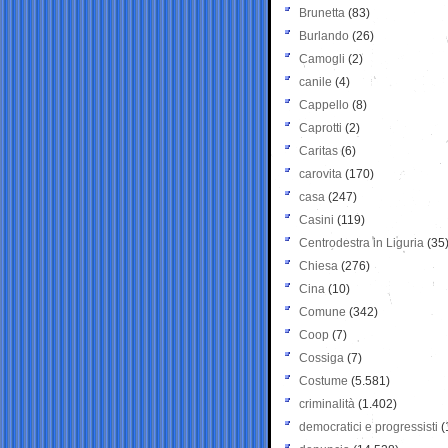
Brunetta
(83)
Burlando
(26)
Camogli
(2)
canile
(4)
Cappello
(8)
Caprotti
(2)
Caritas
(6)
carovita
(170)
casa
(247)
Casini
(119)
Centrodestra in Liguria
(35
Chiesa
(276)
Cina
(10)
Comune
(342)
Coop
(7)
Cossiga
(7)
Costume
(5.581)
criminalità
(1.402)
democratici e progressisti
(