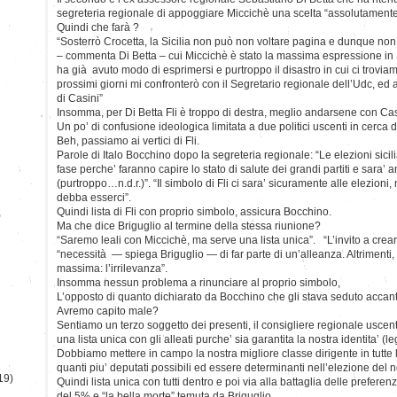
segreteria regionale di appoggiare Miccichè una scelta “assolutamente
Quindi che farà ?
“Sosterrò Crocetta, la Sicilia non può non voltare pagina e dunque non 
– commenta Di Betta – cui Miccichè è stato la massima espressione in Sic
ha già avuto modo di esprimersi e purtroppo il disastro in cui ci troviamo 
prossimi giorni mi confronterò con il Segretario regionale dell’Udc, ed a
di Casini”
Insomma, per Di Betta Fli è troppo di destra, meglio andarsene con Cas
Un po’ di confusione ideologica limitata a due politici uscenti in cerca
Beh, passiamo ai vertici di Fli.
Parole di Italo Bocchino dopo la segreteria regionale: “Le elezioni sicil
fase perche’ faranno capire lo stato di salute dei grandi partiti e sara’ a
(purtroppo…n.d.r.)”. “Il simbolo di Fli ci sara’ sicuramente alle elezioni,
debba esserci”.
Quindi lista di Fli con proprio simbolo, assicura Bocchino.
)
Ma che dice Briguglio al termine della stessa riunione?
“Saremo leali con Miccichè, ma serve una lista unica”. “L’invito a crea
“necessità — spiega Briguglio — di far parte di un’alleanza. Altrimenti
massima: l’irrilevanza”.
Insomma nessun problema a rinunciare al proprio simbolo,
L’opposto di quanto dichiarato da Bocchino che gli stava seduto accan
Avremo capito male?
Sentiamo un terzo soggetto dei presenti, il consigliere regionale uscen
una lista unica con gli alleati purche’ sia garantita la nostra identita’ (l
Dobbiamo mettere in campo la nostra migliore classe dirigente in tutte
quanti piu’ deputati possibili ed essere determinanti nell’elezione del 
19)
Quindi lista unica con tutti dentro e poi via alla battaglia delle preferen
del 5% e “la bella morte” temuta da Briguglio.