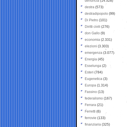
denuncia
(14.528)
destra
(573)
destradipopolo
(99)
Di Pietro
(101)
Diritti civili
(276)
don Gallo
(9)
economia
(2.331)
elezioni
(3.303)
emergenza
(3.077)
Energia
(45)
Esselunga
(2)
Esteri
(784)
Eugenetica
(3)
Europa
(1.314)
Fassino
(13)
federalismo
(167)
Ferrara
(21)
Ferretti
(6)
ferrovie
(133)
finanziaria
(325)