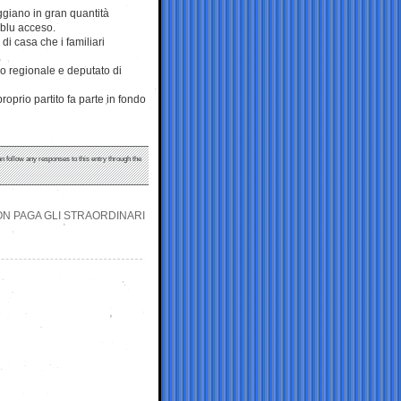
eggiano in gran quantità
 blu acceso.
di casa che i familiari
io regionale e deputato di
roprio partito fa parte in fondo
an follow any responses to this entry through the
ON PAGA GLI STRAORDINARI