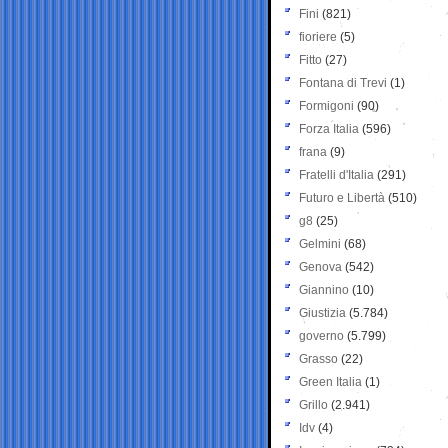
Fini
(821)
fioriere
(5)
Fitto
(27)
Fontana di Trevi
(1)
Formigoni
(90)
Forza Italia
(596)
frana
(9)
Fratelli d'Italia
(291)
Futuro e Libertà
(510)
g8
(25)
Gelmini
(68)
Genova
(542)
Giannino
(10)
Giustizia
(5.784)
governo
(5.799)
Grasso
(22)
Green Italia
(1)
Grillo
(2.941)
Idv
(4)