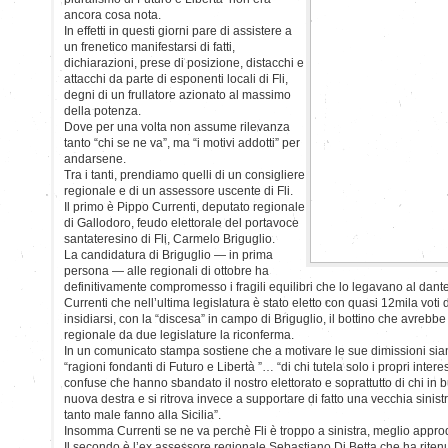
ancora cosa nota.
In effetti in questi giorni pare di assistere a
un frenetico manifestarsi di fatti,
dichiarazioni, prese di posizione, distacchi e
attacchi da parte di esponenti locali di Fli,
degni di un frullatore azionato al massimo
della potenza.
Dove per una volta non assume rilevanza
tanto “chi se ne va”, ma “i motivi addotti” per
andarsene.
Tra i tanti, prendiamo quelli di un consigliere
regionale e di un assessore uscente di Fli.
Il primo è Pippo Currenti, deputato regionale
di Gallodoro, feudo elettorale del portavoce
santateresino di Fli, Carmelo Briguglio.
La candidatura di Briguglio — in prima
persona — alle regionali di ottobre ha
definitivamente compromesso i fragili equilibri che lo legavano al dan
Currenti che nell’ultima legislatura è stato eletto con quasi 12mila voti 
insidiarsi, con la “discesa” in campo di Briguglio, il bottino che avrebb
regionale da due legislature la riconferma.
In un comunicato stampa sostiene che a motivare le sue dimissioni siano
“ragioni fondanti di Futuro e Libertà ”… “di chi tutela solo i propri intere
confuse che hanno sbandato il nostro elettorato e soprattutto di chi in
nuova destra e si ritrova invece a supportare di fatto una vecchia sinis
tanto male fanno alla Sicilia”.
Insomma Currenti se ne va perchè Fli è troppo a sinistra, meglio appr
Il secondo è l’ex assessore regionale Sebastiano Di Betta che ha ritenu