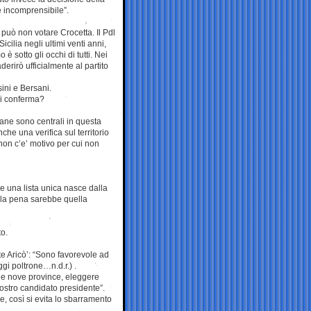
 incomprensibile”.
può non votare Crocetta. Il Pdl
ilia negli ultimi venti anni,
è sotto gli occhi di tutti. Nei
derirò ufficialmente al partito
ini e Bersani.
 di conferma?
iane sono centrali in questa
nche una verifica sul territorio
 non c’e’ motivo per cui non
re una lista unica nasce dalla
, la pena sarebbe quella
to.
te Aricò’: “Sono favorevole ad
eggi poltrone…n.d.r.) .
 le nove province, eleggere
nostro candidato presidente”.
ze, così si evita lo sbarramento