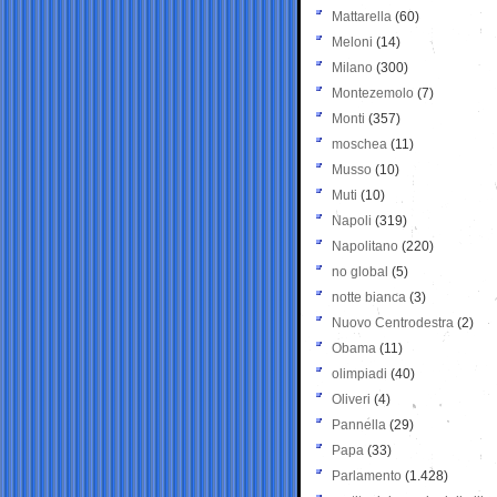
Mattarella
(60)
Meloni
(14)
Milano
(300)
Montezemolo
(7)
Monti
(357)
moschea
(11)
Musso
(10)
Muti
(10)
Napoli
(319)
Napolitano
(220)
no global
(5)
notte bianca
(3)
Nuovo Centrodestra
(2)
Obama
(11)
olimpiadi
(40)
Oliveri
(4)
Pannella
(29)
Papa
(33)
Parlamento
(1.428)