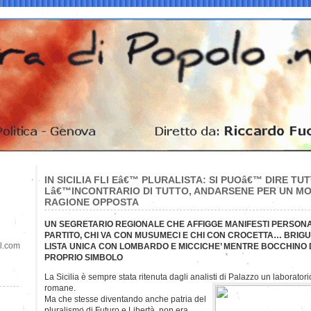
IN SICILIA FLI Eâ€™ PLURALISTA: SI PUOâ€™ DIRE TU
Lâ€™INCONTRARIO DI TUTTO, ANDARSENE PER UN MO
RAGIONE OPPOSTA
UN SEGRETARIO REGIONALE CHE AFFIGGE MANIFESTI PERSONA
PARTITO, CHI VA CON MUSUMECI E CHI CON CROCETTA… BRIGUG
il.com
LISTA UNICA CON LOMBARDO E MICCICHE’ MENTRE BOCCHINO DI 
PROPRIO SIMBOLO
La Sicilia è sempre stata ritenuta dagli analisti di Palazzo un laboratori
romane.
Ma che stesse diventando anche patria del
pluralismo di Futuro e Libertà non era