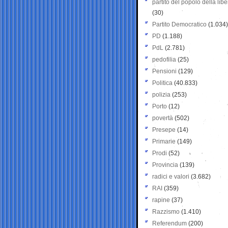
partito del popolo della libe
(30)
Partito Democratico
(1.034)
PD
(1.188)
PdL
(2.781)
pedofilia
(25)
Pensioni
(129)
Politica
(40.833)
polizia
(253)
Porto
(12)
povertà
(502)
Presepe
(14)
Primarie
(149)
Prodi
(52)
Provincia
(139)
radici e valori
(3.682)
RAI
(359)
rapine
(37)
Razzismo
(1.410)
Referendum
(200)